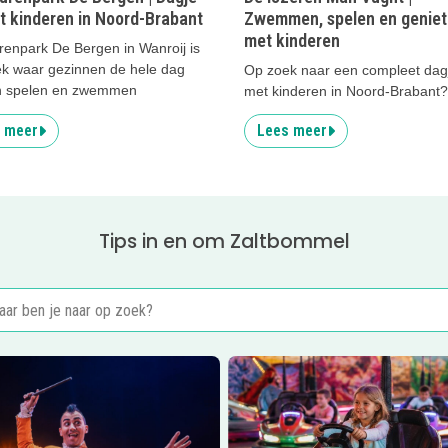
t kinderen in Noord-Brabant
Zwemmen, spelen en genie
met kinderen
renpark De Bergen in Wanroij is
ek waar gezinnen de hele dag
Op zoek naar een compleet dagj
 spelen en zwemmen
met kinderen in Noord-Brabant?
 meer
Lees meer
Tips in en om Zaltbommel
rwaard
er
Magical World of Circus in Rosmalen en Zaltbommel
Lees meer
Kermis in Zaltbomm