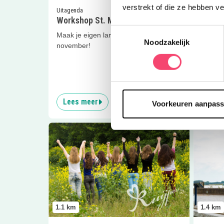
verstrekt of die ze hebben v
Uitagenda
Uitagen
Workshop St. Maartenslichtje
Voorl
Toestemmingsselectie
Maak je eigen lampion voor 11
Luister
Noodzakelijk
november!
M.G. S
het St
Lees meer
Lees
Voorkeuren aanpas
Lees meer
Model kinderfeestje
Lees me
1.1
km
1.4
km