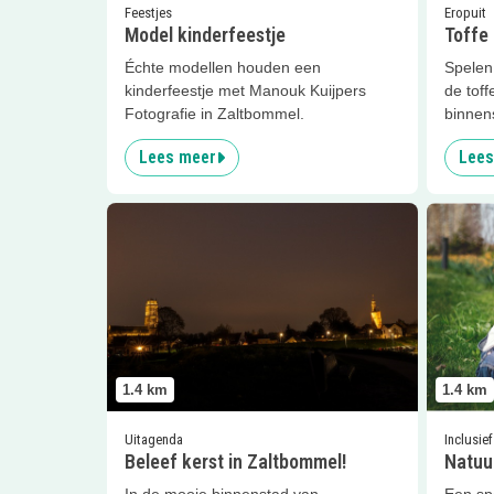
Feestjes
Eropuit
Model kinderfeestje
Toffe 
Échte modellen houden een
Spelen
kinderfeestje met Manouk Kuijpers
de toff
Fotografie in Zaltbommel.
binnen
Lees meer
Lees
Lees meer
Beleef kerst in Zaltbommel!
Lees me
1.4
km
1.4
km
Uitagenda
Inclusief
Beleef kerst in Zaltbommel!
Natuur
In de mooie binnenstad van
Een spe