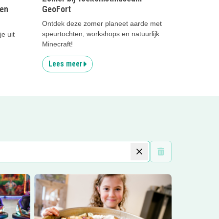
ten
GeoFort
Ontdek deze zomer planeet aarde met
speurtochten, workshops en natuurlijk
e uit
Minecraft!
Lees meer
Wis filters
el 2026
Lees meer
Intocht Zaltbommel!