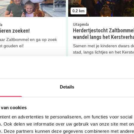
0.2
km
Uitagenda
da
Herdertjestocht Zaltbommel
ieren zoeken!
wandel langs het Kerstverh
ar Zaltbommel en ga op zoek
et gouden ei!
Samen met je kinderen dwars d
stad, langs lichtjes en het Kerst
 meer
Lees meer
er
Voorleesuur Stadskasteel!
Lees meer
Jip en Janneke Mu
Details
 van cookies
ent en advertenties te personaliseren, om functies voor social
. Ook delen we informatie over uw gebruik van onze site met on
0.3
km
e. Deze partners kunnen deze gegevens combineren met andere i