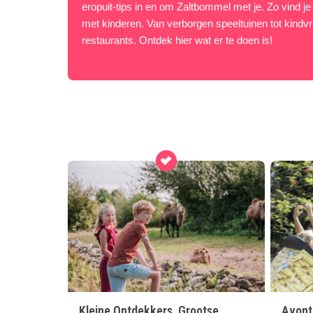
eropuit-tips in en om Zaltbommel met je. Zo vind je d
met kinderen. Van verborgen speeltuinen tot kindvr
restaurants. Ontdek hier wat er te doen is!
Kleine Ontdekkers, Grootse
Avont