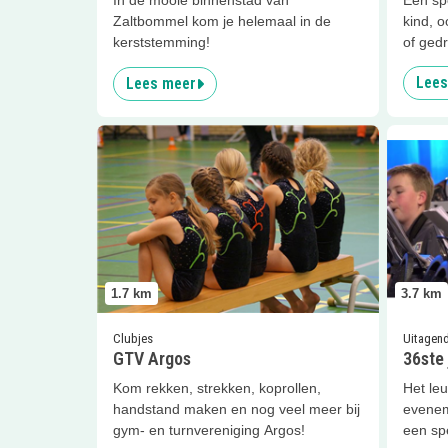
Zaltbommel kom je helemaal in de
kind, 
kerststemming!
of ged
Lees
Lees meer
Lees meer
GTV Argos
Lees me
1.7
km
3.7
km
Clubjes
Uitagen
GTV Argos
36ste
Kom rekken, strekken, koprollen,
Het le
handstand maken en nog veel meer bij
evenem
gym- en turnvereniging Argos!
een sp