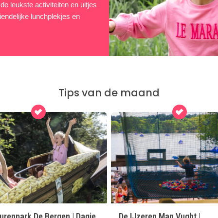
e leukste activiteiten en uitjes
iendelijke lunchplekjes en
Tips van de maand
urenpark De Bergen | Dagje
De IJzeren Man Vught |