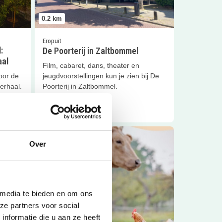
0.2
km
Eropuit
:
De Poorterij in Zaltbommel
aal
Film, cabaret, dans, theater en
jeugdvoorstellingen kun je zien bij De
oor de
Sluiten
Poorterij in Zaltbommel.
verhaal.
Lees meer
seum
Lees meer
Op avontuur met het Streeckpaspoort
Over
 media te bieden en om ons
ze partners voor social
nformatie die u aan ze heeft