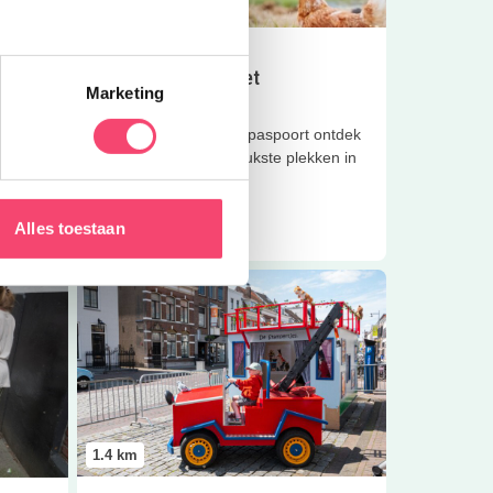
1.1
km
Eropuit | Uitagenda
Op avontuur met het
turen
Marketing
Streeckpaspoort
 het
Met het gratis Streeckpaspoort ontdek
je spelenderwijs de leukste plekken in
de Bommelerwaard!
Lees meer
Alles toestaan
t!
Lees meer
Fiepdag in Zaltbommel!
1.4
km