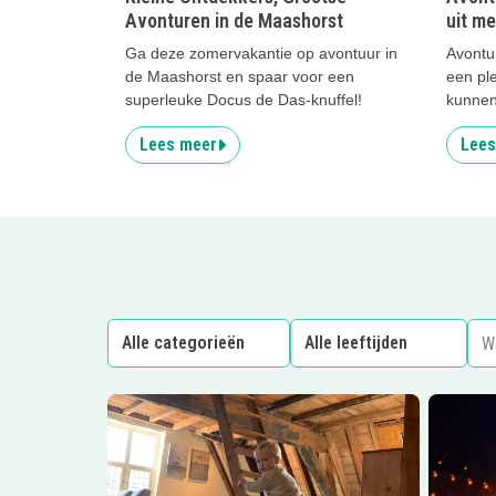
Avonturen in de Maashorst
uit me
Ga deze zomervakantie op avontuur in
Avontu
de Maashorst en spaar voor een
een pl
superleuke Docus de Das-knuffel!
kunnen
Lees meer
Lees
Lees meer
Open Monumentendag in de Bommele
Lees me