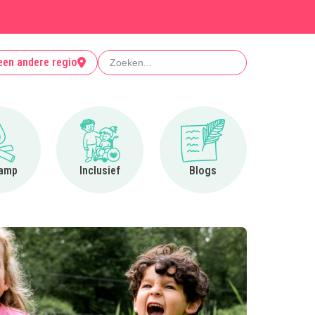
Zoeken
een andere regio
Ga naar Op kamp
Ga naar Inclusief
Ga naar Blogs
amp
Inclusief
Blogs