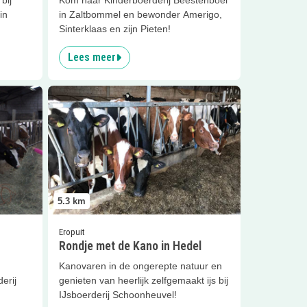
in
in Zaltbommel en bewonder Amerigo,
Sinterklaas en zijn Pieten!
Lees meer
tje
Lees meer
Rondje met de Kano in Hedel
5.3
km
Eropuit
Rondje met de Kano in Hedel
Kanovaren in de ongerepte natuur en
erij
genieten van heerlijk zelfgemaakt ijs bij
IJsboerderij Schoonheuvel!