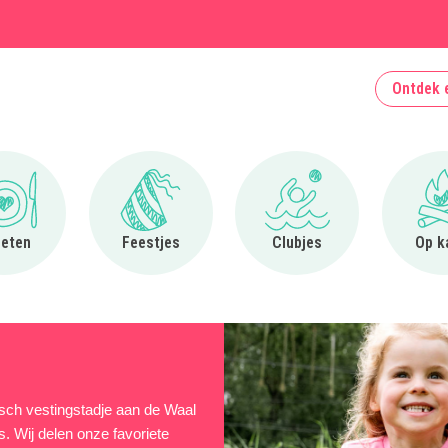
Ontdek 
Ga naar Uit eten
Ga naar Feestjes
Ga naar Clubjes
 eten
Feestjes
Clubjes
Op k
risch vestingstadje aan de Waal
Wij delen onze favoriete