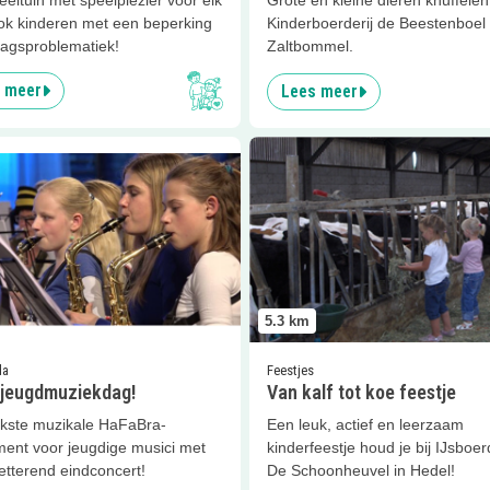
ook kinderen met een beperking
Kinderboerderij de Beestenboel 
ragsproblematiek!
Zaltbommel.
 meer
Lees meer
er
36ste jeugdmuziekdag!
Lees meer
Van kalf tot koe fees
5.3
km
da
Feestjes
 jeugdmuziekdag!
Van kalf tot koe feestje
ukste muzikale HaFaBra-
Een leuk, actief en leerzaam
ent voor jeugdige musici met
kinderfeestje houd je bij IJsboerd
etterend eindconcert!
De Schoonheuvel in Hedel!