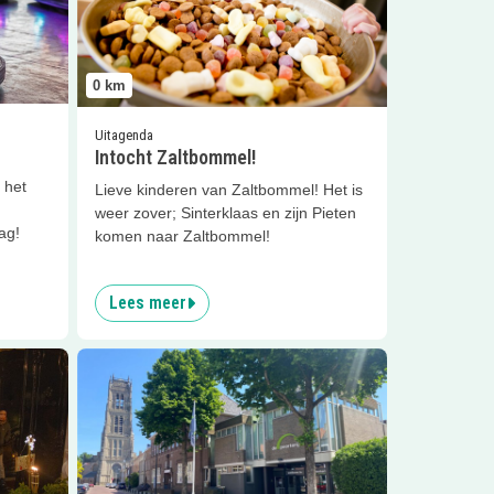
0
km
Uitagenda
Intocht Zaltbommel!
 het
Lieve kinderen van Zaltbommel! Het is
weer zover; Sinterklaas en zijn Pieten
ag!
komen naar Zaltbommel!
Lees meer
tbommel: wandel langs het Kerstverhaal
Lees meer
De Poorterij in Zaltbommel