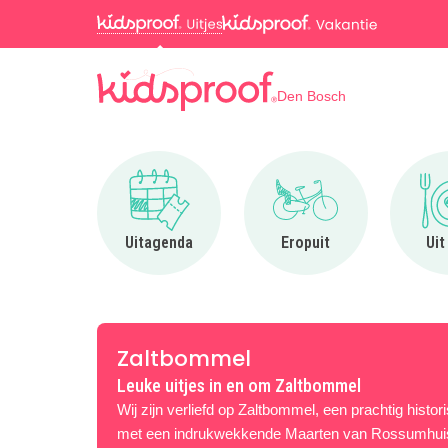
Den Bosch
Ga naar Uitagenda
Ga naar Eropuit
Uitagenda
Eropuit
Uit
Zaltbommel
Leuke uitjes in en om Zaltbommel
Wij zijn verliefd op Zaltbommel, een prachtig histo
met een indrukwekkende Maarten van Rossumhuis. 