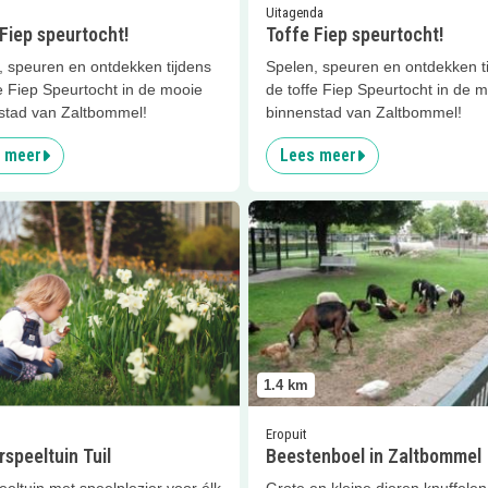
Uitagenda
Fiep speurtocht!
Toffe Fiep speurtocht!
, speuren en ontdekken tijdens
Spelen, speuren en ontdekken t
e Fiep Speurtocht in de mooie
de toffe Fiep Speurtocht in de 
stad van Zaltbommel!
binnenstad van Zaltbommel!
 meer
Lees meer
er
Natuurspeeltuin Tuil
Lees meer
Beestenboel in Zal
1.4
km
Eropuit
speeltuin Tuil
Beestenboel in Zaltbommel
eltuin met speelplezier voor élk
Grote en kleine dieren knuffelen 