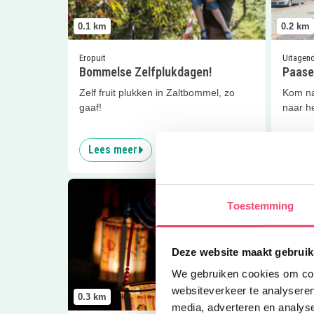
0.1
km
0.2
km
Eropuit
Uitagen
Bommelse Zelfplukdagen!
Paase
Zelf fruit plukken in Zaltbommel, zo
Kom na
gaaf!
naar h
Lees meer
Lees
Lees meer
Workshop St. Maartenslichtje
Lees me
Toestemming
Deze website maakt gebruik
We gebruiken cookies om cont
websiteverkeer te analyseren
0.3
km
0.3
km
media, adverteren en analys