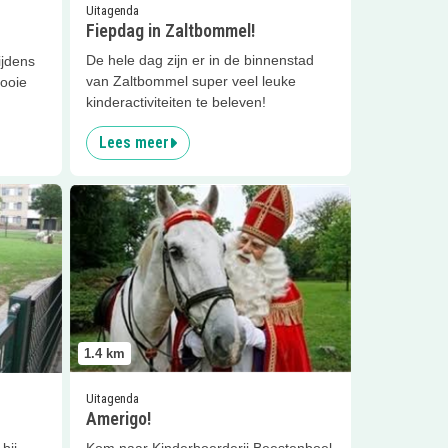
Uitagenda
Fiepdag in Zaltbommel!
De hele dag zijn er in de binnenstad
ijdens
van Zaltbommel super veel leuke
mooie
kinderactiviteiten te beleven!
Lees meer
tbommel
Lees meer
Amerigo!
1.4
km
Uitagenda
Amerigo!
bij
Kom naar Kinderboerderij Beestenboel