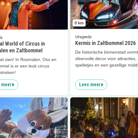
0
km
Uitagenda
da
Kermis in Zaltbommel 2026
l World of Circus in
len en Zaltbommel
De historische binnenstad vormt
sfeervolle decor voor attracties,
at zien! In Rosmalen, Oss en
spelletjes en een gezellige midd
mel is er een leuk circus
streken!
 meer
Lees meer
er
Paaseieren zoeken!
Lees meer
Herdertjestocht Zal