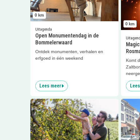
0
km
0
km
Uitagenda
Open Monumentendag in de
Uitagen
Bommelerwaard
Magica
Rosma
Ontdek monumenten, verhalen en
erfgoed in één weekend
Komt d
Zaltbom
neerge
Lees meer
Lees
Lees meer
Bommelse Zelfplukdagen!
Lees me