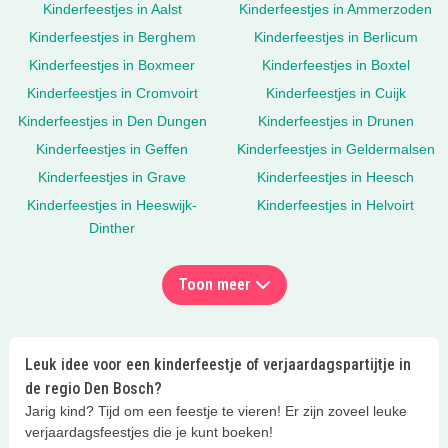
Kinderfeestjes in Aalst
Kinderfeestjes in Ammerzoden
Kinderfeestjes in Berghem
Kinderfeestjes in Berlicum
Kinderfeestjes in Boxmeer
Kinderfeestjes in Boxtel
Kinderfeestjes in Cromvoirt
Kinderfeestjes in Cuijk
Kinderfeestjes in Den Dungen
Kinderfeestjes in Drunen
Kinderfeestjes in Geffen
Kinderfeestjes in Geldermalsen
Kinderfeestjes in Grave
Kinderfeestjes in Heesch
Kinderfeestjes in Heeswijk-
Kinderfeestjes in Helvoirt
Dinther
Toon meer
Leuk idee voor een kinderfeestje of verjaardagspartijtje in
de regio Den Bosch?
Jarig kind? Tijd om een feestje te vieren! Er zijn zoveel leuke
verjaardagsfeestjes die je kunt boeken!