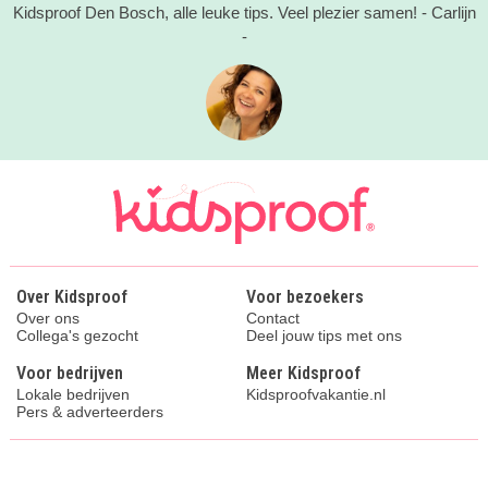
Kidsproof Den Bosch, alle leuke tips. Veel plezier samen! - Carlijn
-
Over Kidsproof
Voor bezoekers
Over ons
Contact
Collega's gezocht
Deel jouw tips met ons
Voor bedrijven
Meer Kidsproof
Lokale bedrijven
Kidsproofvakantie.nl
Pers & adverteerders