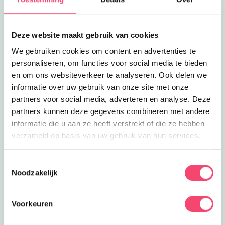
Avontuurlijk Kinderfeestje!
Vier je kinderfeestje bij Quadrit.nl in
Deze website maakt gebruik van cookies
Oss. een verjaardag vol spanning en
plezier!
We gebruiken cookies om content en advertenties te
personaliseren, om functies voor social media te bieden
Ontwerp bijzondere sieraden
en om ons websiteverkeer te analyseren. Ook delen we
Met je verjaardagsfeestje mooie
sieraden maken, kan met Anilli Design!
informatie over uw gebruik van onze site met onze
partners voor social media, adverteren en analyse. Deze
partners kunnen deze gegevens combineren met andere
Brandweerfeestje
informatie die u aan ze heeft verstrekt of die ze hebben
Zou jij een keer brandweerman/vrouw
verzameld op basis van uw gebruik van hun services.
willen zijn? Vier je feestje met
Brandweerauto.nu.
Toestemmingsselectie
Keramiek kinderfeestje!
Noodzakelijk
Vier een creatief en kleurrijk
kinderfeestje bij Tante Gertje in de
Gruyterfabriek in Den Bosch!
Voorkeuren
Schminken!
Maak je feestje compleet met Het