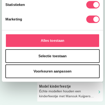
Toverpenseel uit Vught!
Statistieken
KINEPOLIS KINDERFEESTJE!
Marketing
Vier je verjaardag als een echte ster bij
Kinepolis Den Bosch!
Hiep hiep hoera bij Laco
Alles toestaan
Vier je verjaardag bij Laco in Vught en
het wordt een onvergetelijk feestje.
Selectie toestaan
Schmink en Glitter
Voor 1 dag zijn wie je wilt zijn, dat kan
Voorkeuren aanpassen
met Schmink en Glitter uit Grave!
Model kinderfeestje
Échte modellen houden een
kinderfeestje met Manouk Kuijpers
Fotografie in Zaltbommel.