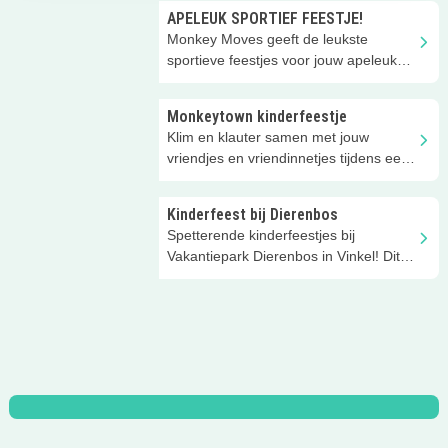
APELEUK SPORTIEF FEESTJE!
Monkey Moves geeft de leukste
sportieve feestjes voor jouw apeleuke
jarige en vriendjes!
Monkeytown kinderfeestje
Klim en klauter samen met jouw
vriendjes en vriendinnetjes tijdens een
kinderfeestje bij Monkeytown!
Kinderfeest bij Dierenbos
Spetterende kinderfeestjes bij
Vakantiepark Dierenbos in Vinkel! Dit
wil jij toch ook!