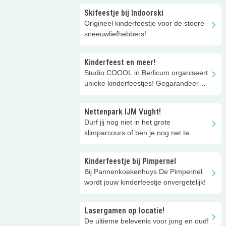
Skifeestje bij Indoorski
Origineel kinderfeestje voor de stoere
sneeuwliefhebbers!
Kinderfeest en meer!
Studio COOOL in Berlicum organiseert
unieke kinderfeestjes! Gegarandeerd
een topfeest met jouw vrienden!
Nettenpark IJM Vught!
Durf jij nog niet in het grote
klimparcours of ben je nog net te
klein?
Kinderfeestje bij Pimpernel
Bij Pannenkoekenhuys De Pimpernel
wordt jouw kinderfeestje onvergetelijk!
Lasergamen op locatie!
De ultieme belevenis voor jong en oud!