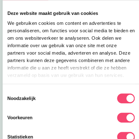
kokkerellen.
Deze website maakt gebruik van cookies
We gebruiken cookies om content en advertenties te
personaliseren, om functies voor social media te bieden en
om ons websiteverkeer te analyseren. Ook delen we
informatie over uw gebruik van onze site met onze
partners voor social media, adverteren en analyse. Deze
partners kunnen deze gegevens combineren met andere
informatie die u aan ze heeft verstrekt of die ze hebben
verzameld op basis van uw gebruik van hun services.
Sluiten
Doe mee en maak kans op één van de 5
Toestemmingsselectie
Organiseer een middagje
thuisschool
voor het
gezinstickets voor Kasteel de Haar!
Noodzakelijk
hele gezin. Iedereen geeft een lesje aan de rest
over een favoriet onderwerp.
Ja, ik wil winnen!
Voorkeuren
Deze link opent in een nieuwe tab
Even
lekker kletsen
. Ken je onze Kidsproof
Kletspraat al? Stel elkaar de vragen tijdens de
lunch, het diner of een wandeling. Zo leer je
Statistieken