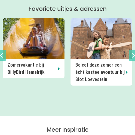
zelfs een exclusieve Kidsproof-deal
Favoriete uitjes & adressen
voor je verzameld.
Beleef deze zomer een
Zelf de klokken luiden in
écht kasteelavontuur bij
de Sint-Jan? Dat kan!
Slot Loevestein
Meer inspiratie