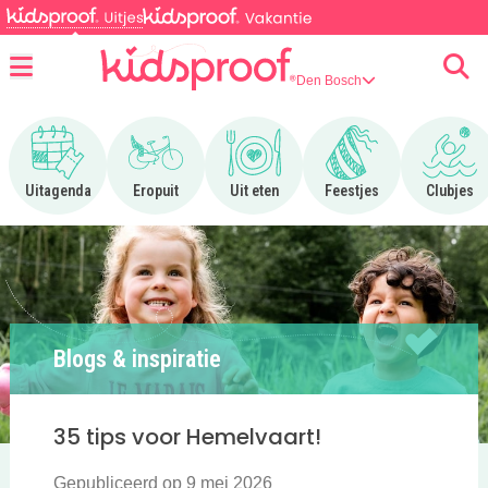
Den Bosch
Menu
Ga naar Uitagenda
Ga naar Eropuit
Ga naar Uit eten
Ga naar Feestjes
Ga n
Uitagenda
Eropuit
Uit eten
Feestjes
Clubjes
Blogs & inspiratie
35 tips voor Hemelvaart!
Gepubliceerd op 9 mei 2026