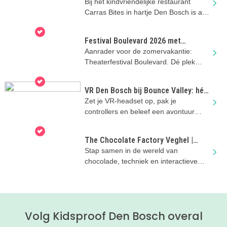
Bites in Den Bosch
Bij het kindvriendelijke restaurant
Carras Bites in hartje Den Bosch is aan
het hele gezin gedacht!
Festival Boulevard 2026 met
kinderen in Den Bosch
Aanrader voor de zomervakantie:
Theaterfestival Boulevard. Dé plek
voor theater, dans en muziek voor kids
VR Den Bosch bij Bounce Valley: hét
zomervakantie-uitje vol avontuur
Zet je VR-headset op, pak je
controllers en beleef een avontuur
waarin je zelf de hoofdrol speelt!
The Chocolate Factory Veghel |
Zomervakantie met kinderen
Stap samen in de wereld van
chocolade, techniek en interactieve
games bij The Chocolate Factory in
Veghel
Volg Kidsproof Den Bosch overal