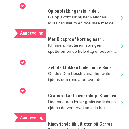
Op ontdekkingsreis in de
zomervakantie
Ga op avontuur bij het Nationaal
Militair Museum en doe mee met de
stoere activiteiten
Aanbeveling
Met Kidsproof korting naar
Duinoord in Helvoirt
Klimmen, klauteren, springen,
spetteren én de hele dag onbeperkt
eten en drinken..
Zelf de klokken luiden in de Sint-
Jan? Dat kan!
Ontdek Den Bosch vanaf het water
tijdens een rondvaart over de
Binnendieze én beklim de Sint-
Janstoren!
Gratis vakantieworkshop: Stampen,
bouwen, groeien
Doe mee aan leuke gratis workshops
tijdens de zomervakantie in het
Noordbrabants Museum!
Aanbeveling
Kindvriendelijk uit eten bij Carras