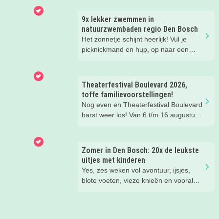
reden om de kids eens te vragen wat
ze zo leuk vinden aan het NMM. ‘De
9x lekker zwemmen in
mega coole vliegtuigen overal’, ‘de
natuurzwembaden regio Den Bosch
stormbaan buiten’, ‘de Xplore’ en het
Het zonnetje schijnt heerlijk! Vul je
'zelf in een mini-jeep rijden’. Voor ons
picknickmand en hup, op naar een
dus alle reden om nog een keer te
leuke waterplas met strandje. Waar je
gaan!
lekker kunt spelen en zwemmen met
het hele gezin. In het water, op het
Theaterfestival Boulevard 2026,
strand, in de speeltuin of in het gras!
toffe familievoorstellingen!
Tijd om lekker aftekoelen in het
Nog even en Theaterfestival Boulevard
zwemwater.
barst weer los! Van 6 t/m 16 augustus
verandert de binnenstad van Den
Bosch in één groot festival vol
jeugdvoorstellingen, creatieve
Zomer in Den Bosch: 20x de leukste
workshops, straattheater en het
uitjes met kinderen
gezellige familieplein IK MAAK MEE.
Yes, zes weken vol avontuur, ijsjes,
Omdat er iedere dag zoveel te beleven
blote voeten, vieze knieën en vooral
is, hebben wij de leukste tips per dag
héél veel leuke herinneringen. Wij
voor je verzameld. Zo kies je makkelijk
hebben weer de allerleukste uitjes,
de festivaldag die het beste bij jullie
zomertips, een gratis bucketlist én
gezin past.