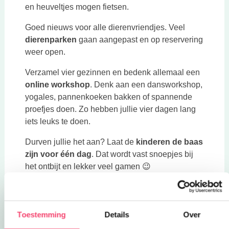
en heuveltjes mogen fietsen.
Goed nieuws voor alle dierenvriendjes. Veel
dierenparken
gaan aangepast en op reservering
weer open.
Verzamel vier gezinnen en bedenk allemaal een
online workshop
. Denk aan een dansworkshop,
yogales, pannenkoeken bakken of spannende
proefjes doen. Zo hebben jullie vier dagen lang
iets leuks te doen.
Durven jullie het aan? Laat de
kinderen de baas
zijn voor één dag
. Dat wordt vast snoepjes bij
het ontbijt en lekker veel gamen 😉
Strikjes en jurken uit de kast! Tover het gezin én
het huis om tot
een chique restaurant
voor één
avond. Het diner kun je laten bezorgen door een
Toestemming
Details
Over
lokaal restaurant óf je kunt zelf lekker