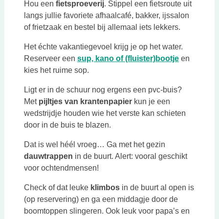
Hou een
fietsproeverij
. Stippel een fietsroute uit
langs jullie favoriete afhaalcafé, bakker, ijssalon
of frietzaak en bestel bij allemaal iets lekkers.
Het échte vakantiegevoel krijg je op het water.
Deze link o
Reserveer een
sup, kano of (fluister)bootje
en
kies het ruime sop.
Ligt er in de schuur nog ergens een pvc-buis?
Met
pijltjes van krantenpapier
kun je een
wedstrijdje houden wie het verste kan schieten
door in de buis te blazen.
Dat is wel héél vroeg… Ga met het gezin
dauwtrappen
in de buurt. Alert: vooral geschikt
voor ochtendmensen!
Check of dat leuke
klimbos
in de buurt al open is
(op reservering) en ga een middagje door de
boomtoppen slingeren. Ook leuk voor papa’s en