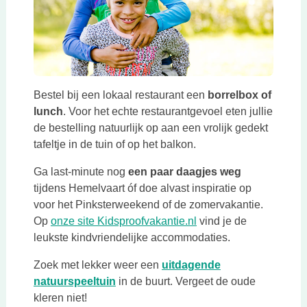
Bestel bij een lokaal restaurant een
borrelbox of
lunch
. Voor het echte restaurantgevoel eten jullie
de bestelling natuurlijk op aan een vrolijk gedekt
tafeltje in de tuin of op het balkon.
Ga last-minute nog
een paar daagjes weg
tijdens Hemelvaart óf doe alvast inspiratie op
voor het Pinksterweekend of de zomervakantie.
Deze link opent in een
Op
onze site Kidsproofvakantie.nl
vind je de
leukste kindvriendelijke accommodaties.
Zoek met lekker weer een
uitdagende
Deze link opent in een nieuwe tab
natuurspeeltuin
in de buurt. Vergeet de oude
kleren niet!