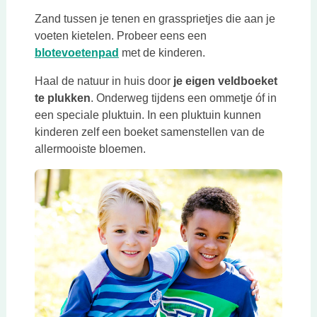
Zand tussen je tenen en grassprietjes die aan je
voeten kietelen. Probeer eens een
Deze link opent in een nieuwe tab
blotevoetenpad
met de kinderen.
Haal de natuur in huis door
je eigen veldboeket
te plukken
. Onderweg tijdens een ommetje óf in
een speciale pluktuin. In een pluktuin kunnen
kinderen zelf een boeket samenstellen van de
allermooiste bloemen.