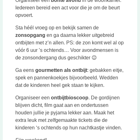
Organiseer een
bonte avond
in de woonkamer.
Iedereen bereid een act voor die je om de beurt
opvoert.
Sta héél vroeg op en bekijk samen de
zonsopgang
en ga daarna lekker uitgebreid
ontbijten met z’n allen. PS: de zon komt wel al op
vóór 6 uur ’s ochtends… Voor avondmensen is
de zonsondergang dus geschikter 😉
Ga eens
gourmetten als ontbijt
: gebakken eitje,
spek en pannenkoekjes bijvoorbeeld. Wedden
dat de kinderen heel gek staan te kijken.
Organiseer een
ontbijtbioscoop
. De gordijnen
blijven dicht, film gaat aan en ondertussen
houden jullie je pyjama lekker aan. Maak het
extra leuk met zelfgemaakte tickets die de
kinderen ‘s ochtends op hun nachtkastje vinden.