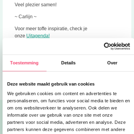
Veel plezier samen!
~ Carlijn ~
Voor meer toffe inspiratie, check je
Deze link opent in een nieuwe tab
onze
Uitagenda!
Deel via WhatsApp
Toestemming
Details
Over
Bevrijdingspicknick! Vieren, spelen en praten over vrijheid met
Blogs
je kind
Deze website maakt gebruik van cookies
We gebruiken cookies om content en advertenties te
personaliseren, om functies voor social media te bieden en
om ons websiteverkeer te analyseren. Ook delen we
Lees ook:
informatie over uw gebruik van onze site met onze
Alle blogs
partners voor social media, adverteren en analyse. Deze
partners kunnen deze gegevens combineren met andere