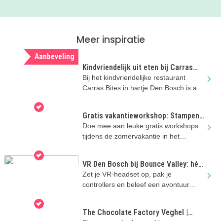
Meer inspiratie
Aanbeveling
Kindvriendelijk uit eten bij Carras
Bites in Den Bosch
Bij het kindvriendelijke restaurant
Carras Bites in hartje Den Bosch is aan
het hele gezin gedacht!
Gratis vakantieworkshop: Stampen,
bouwen, groeien
Doe mee aan leuke gratis workshops
tijdens de zomervakantie in het
Noordbrabants Museum!
VR Den Bosch bij Bounce Valley: hét
zomervakantie-uitje vol avontuur
Zet je VR-headset op, pak je
controllers en beleef een avontuur
waarin je zelf de hoofdrol speelt!
The Chocolate Factory Veghel |