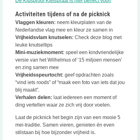
Deze link op
De Kidsproof Kletspraat is hier perfect voor!
Activiteiten tijdens of na de picknick
Vlaggen kleuren:
neem kleurplaten van de
Nederlandse vlag mee en kleur ze samen in
Vrijheidsvlam knutselen:
Check deze blog met
leuke knutseltips
Mini-muziekmoment:
speel een kindvriendelijke
versie van het Wilhelmus of ‘15 miljoen mensen’
en zing samen mee
Vrijheidsspeurtocht:
geef opdrachten zoals
“vind iets roods” of “maak een foto van iets dat jou
blij maakt”.
Verhalen delen:
laat iedereen een moment of
ding vertellen waar ze zich vrij door voelen.
Laat de picknick het begin zijn van een mooie 5
mei-traditie. Samen vieren, genieten én even
stilstaan bij hoe bijzonder vrijheid is.