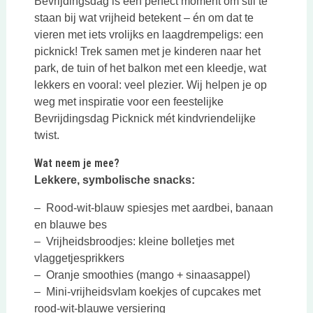
Bevrijdingsdag is een perfect moment om stil te
staan bij wat vrijheid betekent – én om dat te
vieren met iets vrolijks en laagdrempeligs: een
picknick! Trek samen met je kinderen naar het
park, de tuin of het balkon met een kleedje, wat
lekkers en vooral: veel plezier. Wij helpen je op
weg met inspiratie voor een feestelijke
Bevrijdingsdag Picknick mét kindvriendelijke
twist.
Wat neem je mee?
Lekkere, symbolische snacks:
– Rood-wit-blauw spiesjes met aardbei, banaan
en blauwe bes
– Vrijheidsbroodjes: kleine bolletjes met
vlaggetjesprikkers
– Oranje smoothies (mango + sinaasappel)
– Mini-vrijheidsvlam koekjes of cupcakes met
rood-wit-blauwe versiering