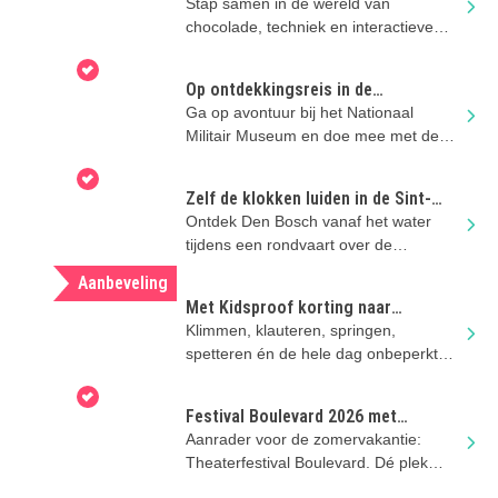
Zomervakantie met kinderen
Stap samen in de wereld van
chocolade, techniek en interactieve
games bij The Chocolate Factory in
Veghel
Op ontdekkingsreis in de
zomervakantie
Ga op avontuur bij het Nationaal
Militair Museum en doe mee met de
stoere activiteiten
Zelf de klokken luiden in de Sint-
Jan? Dat kan!
Ontdek Den Bosch vanaf het water
tijdens een rondvaart over de
Binnendieze én beklim de Sint-
Aanbeveling
Janstoren!
Met Kidsproof korting naar
Duinoord in Helvoirt
Klimmen, klauteren, springen,
spetteren én de hele dag onbeperkt
eten en drinken..
Festival Boulevard 2026 met
kinderen in Den Bosch
Aanrader voor de zomervakantie:
Theaterfestival Boulevard. Dé plek
voor theater, dans en muziek voor kids