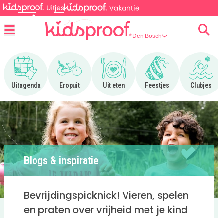
Den Bosch
Menu
Ga naar Uitagenda
Ga naar Eropuit
Ga naar Uit eten
Ga naar Feestjes
Ga n
Uitagenda
Eropuit
Uit eten
Feestjes
Clubjes
Blogs & inspiratie
Bevrijdingspicknick! Vieren, spelen
en praten over vrijheid met je kind