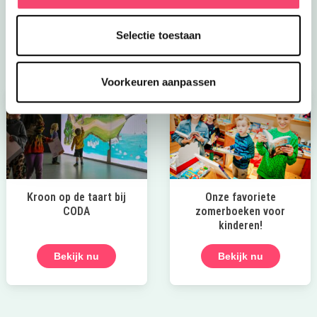
speeltuinen en spannende wandelroutes!
Selectie toestaan
Laat die zomer maar komen!
Voorkeuren aanpassen
Kroon op de taart bij
Onze favoriete
CODA
zomerboeken voor
kinderen!
Bekijk nu
Bekijk nu