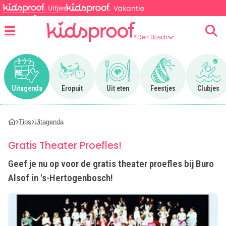
Den Bosch
Menu
Ga naar Uitagenda
Ga naar Eropuit
Ga naar Uit eten
Ga naar Feestjes
Ga n
Uitagenda
Eropuit
Uit eten
Feestjes
Clubjes
Tips
Uitagenda
Gratis Theater Proefles!
Geef je nu op voor de gratis theater proefles bij Buro
Alsof in 's-Hertogenbosch!