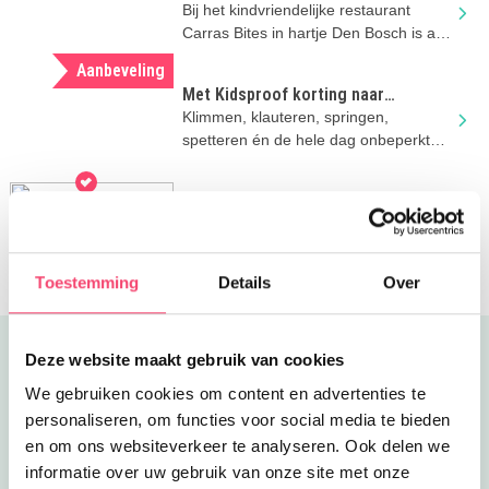
Bites in Den Bosch
Bij het kindvriendelijke restaurant
Carras Bites in hartje Den Bosch is aan
het hele gezin gedacht!
Aanbeveling
Met Kidsproof korting naar
Duinoord in Helvoirt
Klimmen, klauteren, springen,
spetteren én de hele dag onbeperkt
eten en drinken..
VR Den Bosch bij Bounce Valley: hét
zomervakantie-uitje vol avontuur
Zet je VR-headset op, pak je
controllers en beleef een avontuur
waarin je zelf de hoofdrol speelt!
Toestemming
Details
Over
Uitgelicht
Deze website maakt gebruik van cookies
We gebruiken cookies om content en advertenties te
personaliseren, om functies voor social media te bieden
en om ons websiteverkeer te analyseren. Ook delen we
informatie over uw gebruik van onze site met onze