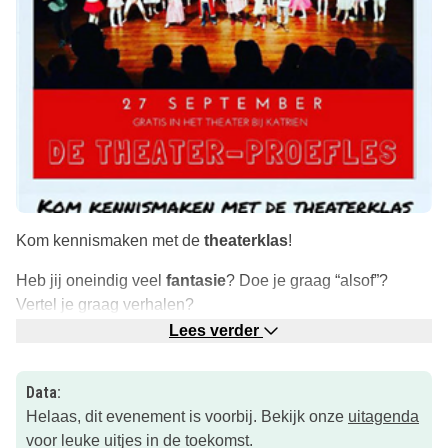
Kom kennismaken met de
theaterklas
!
Heb jij oneindig veel
fantasie
? Doe je graag “alsof”?
Vertel je graag verhalen?
Lees verder
Kom dan op woensdag 27 september naar de
gratis
proefles voor Theaterklas 1 & 2 in het theater!
Data:
Klik op de roze button voor locaties, tijden en verdere
Helaas, dit evenement is voorbij. Bekijk onze
uitagenda
informatie!
voor leuke uitjes in de toekomst.