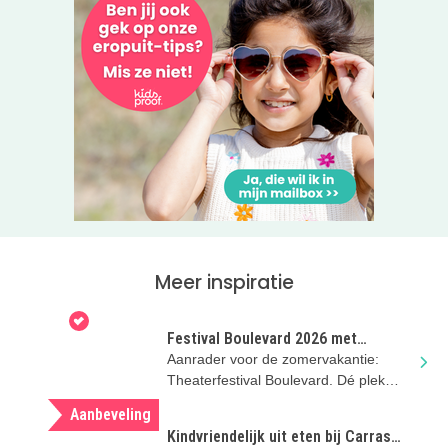
Meer inspiratie
Festival Boulevard 2026 met
kinderen in Den Bosch
Aanrader voor de zomervakantie:
Theaterfestival Boulevard. Dé plek
voor theater, dans en muziek voor kids
Aanbeveling
Kindvriendelijk uit eten bij Carras