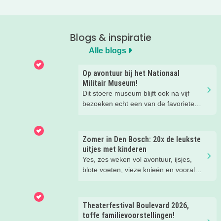
Blogs & inspiratie
Alle blogs
Op avontuur bij het Nationaal
Militair Museum!
Dit stoere museum blijft ook na vijf
bezoeken echt een van de favoriete
musea van onze kinderen. Een goede
reden om de kids eens te vragen wat
ze zo leuk vinden aan het NMM. ‘De
Zomer in Den Bosch: 20x de leukste
mega coole vliegtuigen overal’, ‘de
uitjes met kinderen
stormbaan buiten’, ‘de Xplore’ en het
Yes, zes weken vol avontuur, ijsjes,
'zelf in een mini-jeep rijden’. Voor ons
blote voeten, vieze knieën en vooral
dus alle reden om nog een keer te
héél veel leuke herinneringen. Wij
gaan!
hebben weer de allerleukste uitjes,
zomertips, een gratis bucketlist én
Theaterfestival Boulevard 2026,
zelfs een exclusieve Kidsproof-deal
toffe familievoorstellingen!