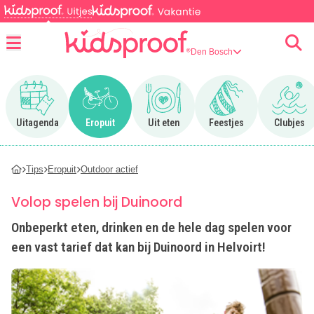
Den Bosch
Menu
Ga naar Uitagenda
Ga naar Eropuit
Ga naar Uit eten
Ga naar Feestjes
Ga n
Uitagenda
Eropuit
Uit eten
Feestjes
Clubjes
Tips
Eropuit
Outdoor actief
Volop spelen bij Duinoord
Onbeperkt eten, drinken en de hele dag spelen voor
een vast tarief dat kan bij Duinoord in Helvoirt!