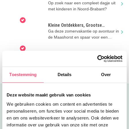
spelen en genieten met kinderen
Op zoek naar een compleet dagje uit
met kinderen in Noord-Brabant?
Kleine Ontdekkers, Grootse
Avonturen in de Maashorst
Ga deze zomervakantie op avontuur in
de Maashorst en spaar voor een
superleuke Docus de Das-knuffel!
Zomer bij Toekomstmuseum
GeoFort
Ontdek deze zomer planeet aarde met
speurtochten, workshops en natuurlijk
Minecraft!
Toestemming
Details
Over
Deze website maakt gebruik van cookies
Uitgelicht
We gebruiken cookies om content en advertenties te
personaliseren, om functies voor social media te bieden
en om ons websiteverkeer te analyseren. Ook delen we
informatie over uw gebruik van onze site met onze