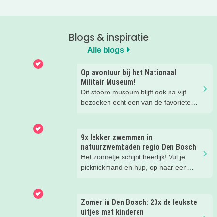
Blogs & inspiratie
Alle blogs
Op avontuur bij het Nationaal
Militair Museum!
Dit stoere museum blijft ook na vijf
bezoeken echt een van de favoriete
musea van onze kinderen. Een goede
reden om de kids eens te vragen wat
ze zo leuk vinden aan het NMM. ‘De
9x lekker zwemmen in
mega coole vliegtuigen overal’, ‘de
natuurzwembaden regio Den Bosch
stormbaan buiten’, ‘de Xplore’ en het
Het zonnetje schijnt heerlijk! Vul je
'zelf in een mini-jeep rijden’. Voor ons
picknickmand en hup, op naar een
dus alle reden om nog een keer te
leuke waterplas met strandje. Waar je
gaan!
lekker kunt spelen en zwemmen met
het hele gezin. In het water, op het
Zomer in Den Bosch: 20x de leukste
strand, in de speeltuin of in het gras!
uitjes met kinderen