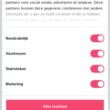
partners voor social media, adverteren en analyse. Deze
partners kunnen deze gegevens combineren met andere
informatie die u aan ze heeft verstrekt of die ze hebben
verzameld op basis van uw gebruik van hun services.
Toestemmingsselectie
Noodzakelijk
Voorkeuren
Statistieken
Marketing
ZOMERVAKANTIE!
Ontdek de leukste gezinsuitjes in en om Den Bosch:
Alles toestaan
van kindvriendelijke festivals tot verkoelende