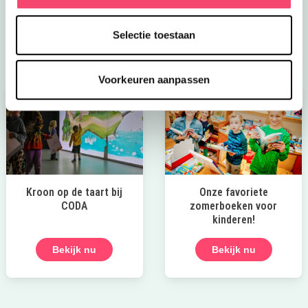
speeltuinen en spannende wandelroutes!
Selectie toestaan
Laat die zomer maar komen!
Voorkeuren aanpassen
Kroon op de taart bij
Onze favoriete
CODA
zomerboeken voor
kinderen!
Bekijk nu
Bekijk nu