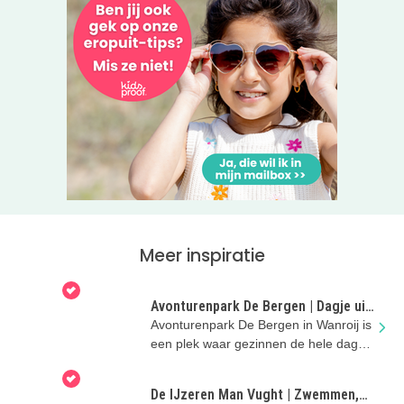
Wil jij een hele dag plezier voor zowel jong als oud? Klik
op de roze button hieronder voor de openingstijden en het
reserveren.
TIP: Opzoek naar een leuk
kinderfeestje
? Ook dat kan
gehouden worden bij Duinoord in
Helvoirt.
Meer inspiratie
Avonturenpark De Bergen | Dagje uit
met kinderen in Noord-Brabant
Avonturenpark De Bergen in Wanroij is
een plek waar gezinnen de hele dag
kunnen spelen en zwemmen
De IJzeren Man Vught | Zwemmen,