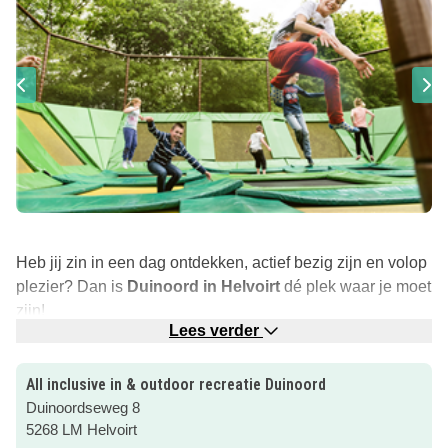
Heb jij zin in een dag ontdekken, actief bezig zijn en volop
plezier? Dan is
Duinoord in Helvoirt
dé plek waar je moet
zijn!
Lees verder
Bij Duinoord kun je voor een vast bedrag onbeperkt
spelen, eten én drinken. Er is voor alle leeftijden wat te
All inclusive in & outdoor recreatie Duinoord
doen: je kunt spelen in de
speelhuisjes
, een ritje maken in
Duinoordseweg 8
een stoere jeep, snel van de
tubingbaan
af glijden of een
5268 LM Helvoirt
potje voetbal of volleybal spelen bij de sportveldjes. Ook