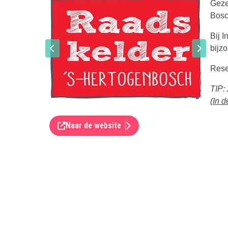
Geze
Bos
Bij 
bijzo
Rese
TIP:
(
In 
Naar de website