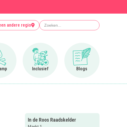
Zoeken
een andere regio
Ga naar Op kamp
Ga naar Inclusief
Ga naar Blogs
amp
Inclusief
Blogs
In de Roos Raadskelder
Markt 1