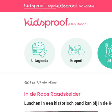
Den Bosch
Ga naar Uitagenda
Ga naar Eropuit
Uitagenda
Eropuit
Uit
Tips
Uit eten
Diner
In de Roos Raadskelder
Lunchen in een historisch pand kan bij In de