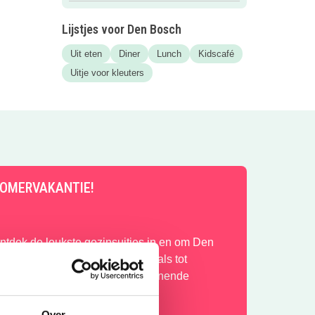
Lijstjes voor Den Bosch
Uit eten
Diner
Lunch
Kidscafé
Uitje voor kleuters
OMERVAKANTIE!
ntdek de leukste gezinsuitjes in en om Den
osch: van kindvriendelijke festivals tot
erkoelende speeltuinen en spannende
andelroutes!
Over