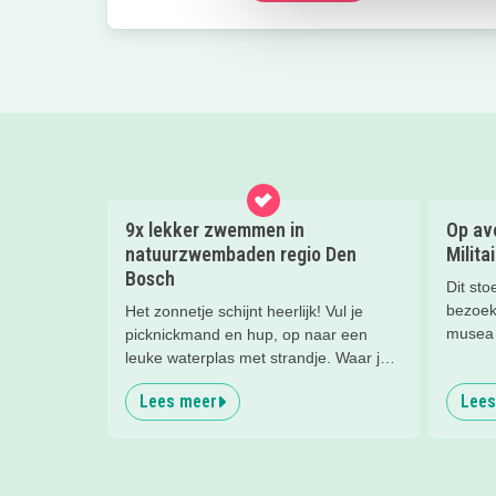
9x lekker zwemmen in
Op avo
natuurzwembaden regio Den
Milita
Bosch
Dit sto
bezoek
Het zonnetje schijnt heerlijk! Vul je
musea 
picknickmand en hup, op naar een
reden 
leuke waterplas met strandje. Waar je
ze zo 
lekker kunt spelen en zwemmen met
Lees meer
Lees
mega co
het hele gezin. In het water, op het
stormba
strand, in de speeltuin of in het gras!
'zelf i
Tijd om lekker aftekoelen in het
dus al
zwemwater.