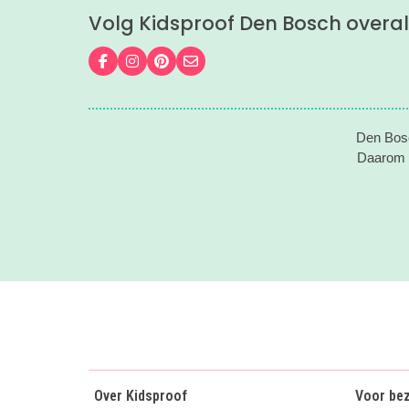
gaan!
Volg Kidsproof Den Bosch overal
Volg ons op Facebook
Volg ons op Instagram
Volg ons op Pinterest
Mail ons
Den Bosc
Daarom v
Over Kidsproof
Voor be