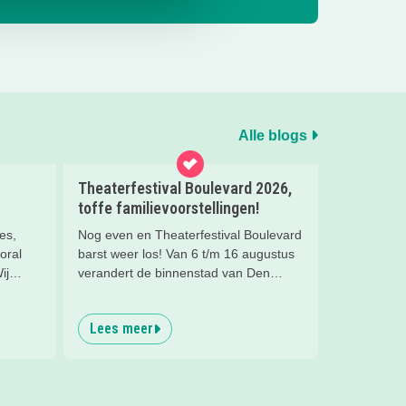
Alle blogs
Theaterfestival Boulevard 2026,
toffe familievoorstellingen!
es,
Nog even en Theaterfestival Boulevard
oral
barst weer los! Van 6 t/m 16 augustus
ij
verandert de binnenstad van Den
es,
Bosch in één groot festival vol
én zelfs
jeugdvoorstellingen, creatieve
Lees meer
oor je
workshops, straattheater en het
gezellige familieplein IK MAAK MEE.
Omdat er iedere dag zoveel te beleven
is, hebben wij de leukste tips per dag