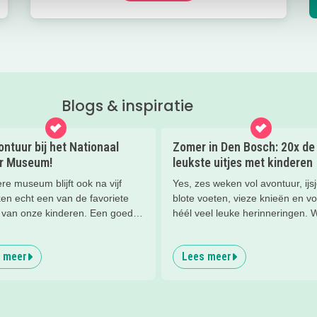
Blogs & inspiratie
ntuur bij het Nationaal
Zomer in Den Bosch: 20x de
ir Museum!
leukste uitjes met kinderen
ere museum blijft ook na vijf
Yes, zes weken vol avontuur, ijsj
en echt een van de favoriete
blote voeten, vieze knieën en vo
van onze kinderen. Een goede
héél veel leuke herinneringen. W
om de kids eens te vragen wat
hebben weer de allerleukste uitj
leuk vinden aan het NMM. ‘De
zomertips, een gratis bucketlist 
 meer
Lees meer
ole vliegtuigen overal’, ‘de
een exclusieve Kidsproof-deal v
an buiten’, ‘de Xplore’ en het
verzameld.
n een mini-jeep rijden’. Voor ons
le reden om nog een keer te