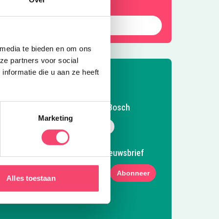
Laat die zomer maar komen!
 media te bieden en om ons
ze partners voor social
nformatie die u aan ze heeft
Volg Kidsproof Den Bosch
Marketing
Volg ons op Facebook
Volg ons op Instagram
Volg ons op Pinterest
Mail ons
Meld je aan voor onze nieuwsbrief
Abonneer
Alles toestaan