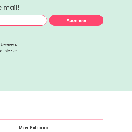
voor je verzameld. Zo kies je makkelijk
e mail!
de festivaldag die het beste bij jullie
gezin past.
Abonneer
 beleven.
l plezier
Meer Kidsproof