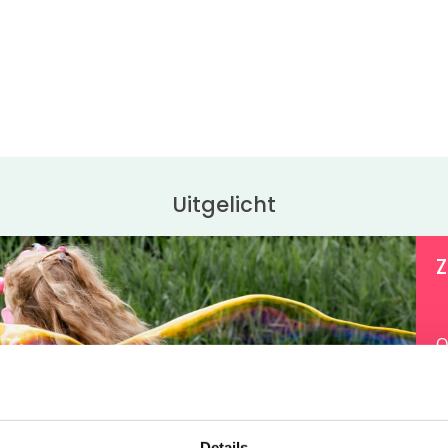
Uitgelicht
Z
O
B
v
w
Details