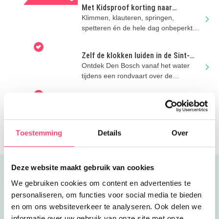
Met Kidsproof korting naar
Duinoord in Helvoirt
Klimmen, klauteren, springen,
spetteren én de hele dag onbeperkt
eten en drinken..
Zelf de klokken luiden in de Sint-
Jan? Dat kan!
Ontdek Den Bosch vanaf het water
tijdens een rondvaart over de
Binnendieze én beklim de Sint-
Janstoren!
Op ontdekkingsreis in de
zomervakantie
Ga op avontuur bij het Nationaal
Militair Museum en doe mee met de
Toestemming
Details
Over
stoere activiteiten
Deze website maakt gebruik van cookies
Uitgelicht
We gebruiken cookies om content en advertenties te
personaliseren, om functies voor social media te bieden
en om ons websiteverkeer te analyseren. Ook delen we
informatie over uw gebruik van onze site met onze