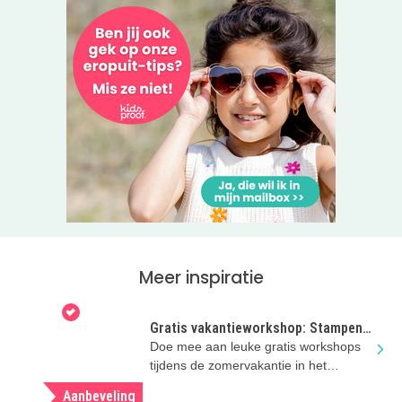
Meer inspiratie
Gratis vakantieworkshop: Stampen,
bouwen, groeien
Doe mee aan leuke gratis workshops
tijdens de zomervakantie in het
Noordbrabants Museum!
Aanbeveling