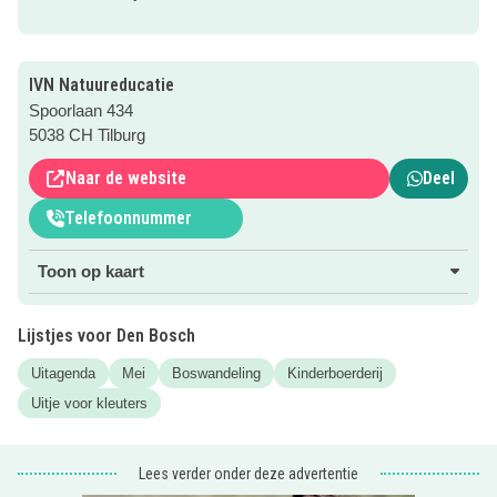
Klik op de roze button om te reserveren, want vol = vol!
IVN Natuureducatie
Spoorlaan 434
5038 CH Tilburg
Naar de website
Deel
Telefoonnummer
Toon op kaart
Lijstjes voor Den Bosch
Uitagenda
Mei
Boswandeling
Kinderboerderij
Uitje voor kleuters
Lees verder onder deze advertentie