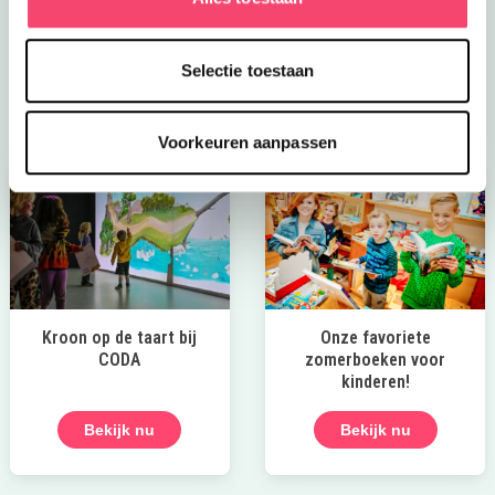
van kindvriendelijke festivals tot verkoelende
speeltuinen en spannende wandelroutes!
Selectie toestaan
Laat die zomer maar komen!
Voorkeuren aanpassen
Kroon op de taart bij
Onze favoriete
CODA
zomerboeken voor
kinderen!
Bekijk nu
Bekijk nu