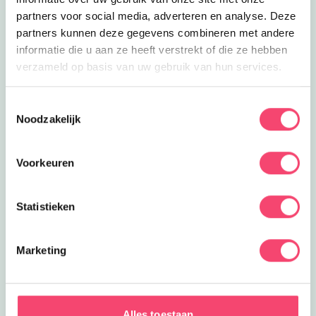
partners voor social media, adverteren en analyse. Deze
partners kunnen deze gegevens combineren met andere
informatie die u aan ze heeft verstrekt of die ze hebben
verzameld op basis van uw gebruik van hun services.
Toestemmingsselectie
Noodzakelijk
Voorkeuren
Statistieken
Marketing
ZOMERVAKANTIE!
Ontdek de leukste gezinsuitjes in en om Den Bosch:
Alles toestaan