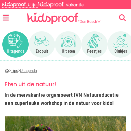
Den Bosch
Menu
Ga naar Uitagenda
Ga naar Eropuit
Ga naar Uit eten
Ga naar Feestjes
Ga n
Uitagenda
Eropuit
Uit eten
Feestjes
Clubjes
Tips
Uitagenda
Eten uit de natuur!
In de meivakantie organiseert IVN Natuureducatie
een superleuke workshop in de natuur voor kids!