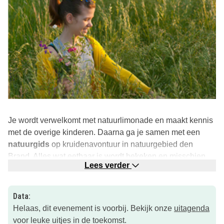
Je wordt verwelkomt met natuurlimonade en maakt kennis
met de overige kinderen. Daarna ga je samen met een
natuurgids
op kruidenavontuur in natuurgebied den
Brand. Alles wat eetbaar is wordt bekeken en misschien
Lees verder
zelfs wel geproefd!
Daarna ga je met elkaar aan de slag in een
workshop
Data:
koken
en sluit je af met een heerlijk natuurlijk diner. Hoe
Helaas, dit evenement is voorbij. Bekijk onze
uitagenda
leuk!
voor leuke uitjes in de toekomst.