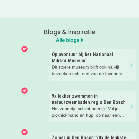
Blogs & inspiratie
Alle blogs
Op avontuur bij het Nationaal
Militair Museum!
Dit stoere museum blijft ook na vijf
bezoeken echt een van de favoriete
musea van onze kinderen. Een goede
reden om de kids eens te vragen wat
ze zo leuk vinden aan het NMM. ‘De
9x lekker zwemmen in
mega coole vliegtuigen overal’, ‘de
natuurzwembaden regio Den Bosch
stormbaan buiten’, ‘de Xplore’ en het
Het zonnetje schijnt heerlijk! Vul je
'zelf in een mini-jeep rijden’. Voor ons
picknickmand en hup, op naar een
dus alle reden om nog een keer te
leuke waterplas met strandje. Waar je
gaan!
lekker kunt spelen en zwemmen met
het hele gezin. In het water, op het
Zomer in Den Bosch: 20x de leukste