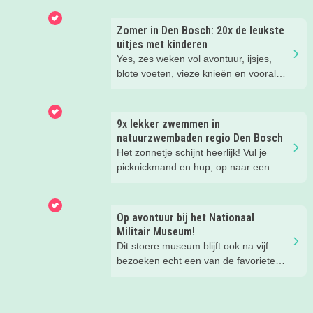
Bosch in één groot festival vol
jeugdvoorstellingen, creatieve
Zomer in Den Bosch: 20x de leukste
workshops, straattheater en het
uitjes met kinderen
gezellige familieplein IK MAAK MEE.
Yes, zes weken vol avontuur, ijsjes,
Omdat er iedere dag zoveel te beleven
blote voeten, vieze knieën en vooral
is, hebben wij de leukste tips per dag
héél veel leuke herinneringen. Wij
voor je verzameld. Zo kies je makkelijk
hebben weer de allerleukste uitjes,
de festivaldag die het beste bij jullie
zomertips, een gratis bucketlist én
9x lekker zwemmen in
gezin past.
zelfs een exclusieve Kidsproof-deal
natuurzwembaden regio Den Bosch
voor je verzameld.
Het zonnetje schijnt heerlijk! Vul je
picknickmand en hup, op naar een
leuke waterplas met strandje. Waar je
lekker kunt spelen en zwemmen met
het hele gezin. In het water, op het
Op avontuur bij het Nationaal
strand, in de speeltuin of in het gras!
Militair Museum!
Tijd om lekker aftekoelen in het
Dit stoere museum blijft ook na vijf
zwemwater.
bezoeken echt een van de favoriete
musea van onze kinderen. Een goede
reden om de kids eens te vragen wat
ze zo leuk vinden aan het NMM. ‘De