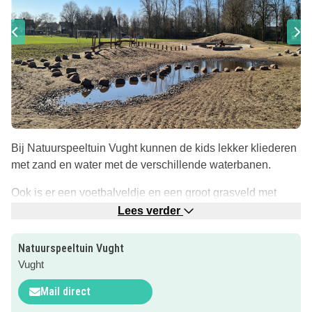
Bij Natuurspeeltuin Vught kunnen de kids lekker kliederen
met zand en water met de verschillende waterbanen.
Ook is er een voetbalveldje en een groot grasveld met
voetbalgoals en mogelijkheid genoeg om lekker klimmen
Lees verder
en klauteren.
Natuurspeeltuin Vught
Neem ook de skates en het skateboard mee zodat de kids
Vught
lekker kunnen oefenen op de skatebaan.
Mail direct
Gegarandeerd uren speelplezier!