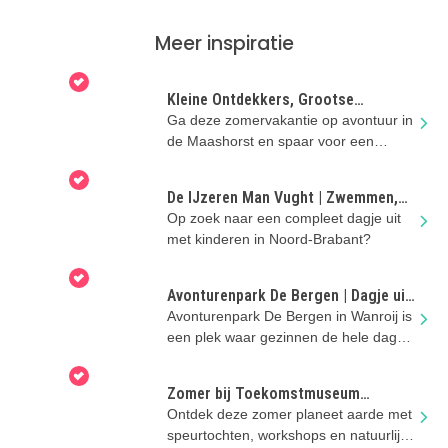
Meer inspiratie
Kleine Ontdekkers, Grootse
Avonturen in de Maashorst
Ga deze zomervakantie op avontuur in
de Maashorst en spaar voor een
superleuke Docus de Das-knuffel!
De IJzeren Man Vught | Zwemmen,
spelen en genieten met kinderen
Op zoek naar een compleet dagje uit
met kinderen in Noord-Brabant?
Avonturenpark De Bergen | Dagje uit
met kinderen in Noord-Brabant
Avonturenpark De Bergen in Wanroij is
een plek waar gezinnen de hele dag
kunnen spelen en zwemmen
Zomer bij Toekomstmuseum
GeoFort
Ontdek deze zomer planeet aarde met
speurtochten, workshops en natuurlijk