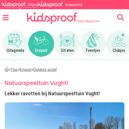
Den Bosch
Menu
Ga naar Uitagenda
Ga naar Eropuit
Ga naar Uit eten
Ga naar Feestjes
Ga n
Uitagenda
Eropuit
Uit eten
Feestjes
Clubjes
Tips
Eropuit
Outdoor actief
Natuurspeeltuin Vught!
Lekker ravotten bij Natuurspeeltuin Vught!