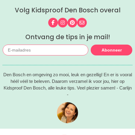
mega coole vliegtuigen overal’, ‘de
Volg Kidsproof Den Bosch overal
stormbaan buiten’, ‘de Xplore’ en het
'zelf in een mini-jeep rijden’. Voor ons
dus alle reden om nog een keer te
Volg ons op Facebook
Volg ons op Instagram
Volg ons op Pinterest
Mail ons
gaan!
Ontvang de tips in je mail!
Abonneer
Den Bosch en omgeving zo mooi, leuk en gezellig! En er is vooral
héél véél te beleven. Daarom verzamel ik voor jou, hier op
Kidsproof Den Bosch, alle leuke tips. Veel plezier samen! - Carlijn
-