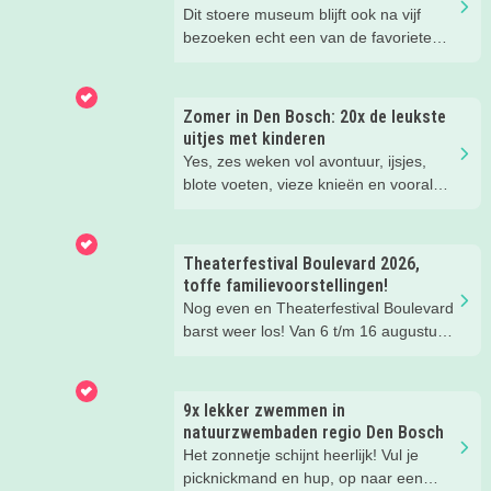
Dit stoere museum blijft ook na vijf
bezoeken echt een van de favoriete
musea van onze kinderen. Een goede
reden om de kids eens te vragen wat
ze zo leuk vinden aan het NMM. ‘De
Zomer in Den Bosch: 20x de leukste
mega coole vliegtuigen overal’, ‘de
uitjes met kinderen
stormbaan buiten’, ‘de Xplore’ en het
Yes, zes weken vol avontuur, ijsjes,
'zelf in een mini-jeep rijden’. Voor ons
blote voeten, vieze knieën en vooral
dus alle reden om nog een keer te
héél veel leuke herinneringen. Wij
gaan!
hebben weer de allerleukste uitjes,
zomertips, een gratis bucketlist én
Theaterfestival Boulevard 2026,
zelfs een exclusieve Kidsproof-deal
toffe familievoorstellingen!
voor je verzameld.
Nog even en Theaterfestival Boulevard
barst weer los! Van 6 t/m 16 augustus
verandert de binnenstad van Den
Bosch in één groot festival vol
jeugdvoorstellingen, creatieve
9x lekker zwemmen in
workshops, straattheater en het
natuurzwembaden regio Den Bosch
gezellige familieplein IK MAAK MEE.
Het zonnetje schijnt heerlijk! Vul je
Omdat er iedere dag zoveel te beleven
picknickmand en hup, op naar een