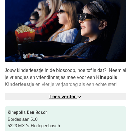
Jouw kinderfeestje in de bioscoop, hoe tof is dat?! Neem al
je vriendjes en vriendinnetjes mee voor een
Kinepolis
Kinderfeestje
en vier je verjaardag als een echte ster!
Je gaat met je
filmfeestje
niet alleen naar een leuke
Lees verder
kinderfilm, maar smult ook nog van een
Kidsbox.
Deze is
gevuld met een zakje Nibbits chips, zakje Haribo Starmix,
Kinepolis Den Bosch
Sisi no bubbles mango en een
cadeautje
. Superfeestelijk!
Bordeslaan 510
5223 MX 's-Hertogenbosch
Een kinderfeestje kost €11,- per kind. Voor de