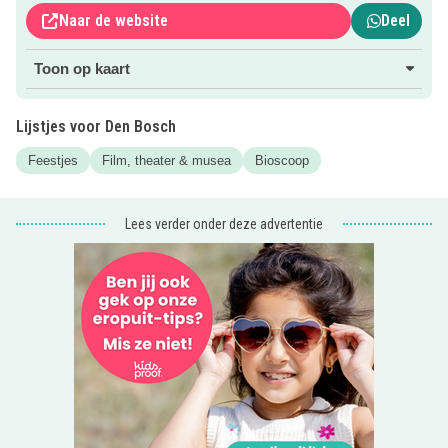
begeleider(s) wordt het tarief zoals geldt voor een regulier
Naar de website
Deel
kinderticket gerekend.
Toon op kaart
Let op, kinderfeestjes zijn uitsluitend per e-mail te
reserveren.
Lijstjes voor Den Bosch
Bereikbaarheid
Feestjes
Film, theater & musea
Bioscoop
Het leukste uitje in het donker is uitstekend te bereiken met
het OV en de auto. Als je lekker in de buurt woont is de
fiets natuurlijk een hele fijne optie!
Lees verder onder deze advertentie
Klik voor meer info door naar de site van Kinepolis
Den Bosch via de roze button!