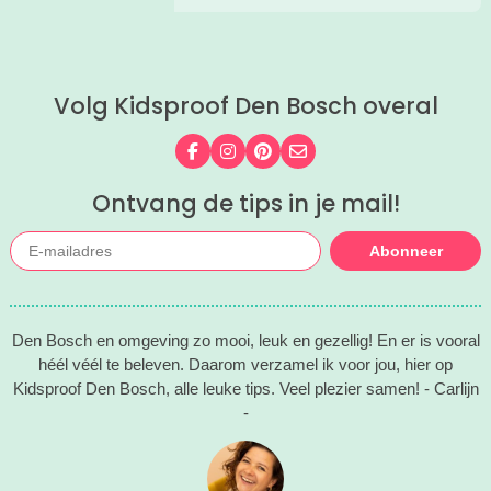
is, hebben wij de leukste tips per dag
leuke waterplas met strandje. Waar je
voor je verzameld. Zo kies je makkelijk
lekker kunt spelen en zwemmen met
de festivaldag die het beste bij jullie
het hele gezin. In het water, op het
gezin past.
strand, in de speeltuin of in het gras!
Volg Kidsproof Den Bosch overal
Tijd om lekker aftekoelen in het
zwemwater.
Volg ons op Facebook
Volg ons op Instagram
Volg ons op Pinterest
Mail ons
Ontvang de tips in je mail!
Abonneer
Den Bosch en omgeving zo mooi, leuk en gezellig! En er is vooral
héél véél te beleven. Daarom verzamel ik voor jou, hier op
Kidsproof Den Bosch, alle leuke tips. Veel plezier samen! - Carlijn
-