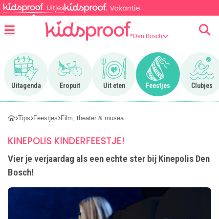
Den Bosch
Menu
Ga naar Uitagenda
Ga naar Eropuit
Ga naar Uit eten
Ga naar Feestjes
Ga n
Uitagenda
Eropuit
Uit eten
Feestjes
Clubjes
Tips
Feestjes
Film, theater & musea
KINEPOLIS KINDERFEESTJE!
Vier je verjaardag als een echte ster bij Kinepolis Den
Bosch!