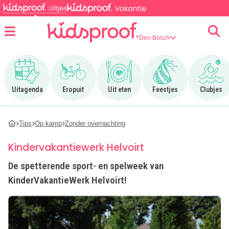
Den Bosch
Menu
Ga naar Uitagenda
Ga naar Eropuit
Ga naar Uit eten
Ga naar Feestjes
Ga n
Uitagenda
Eropuit
Uit eten
Feestjes
Clubjes
Tips
Op kamp
Zonder overnachting
Kindervakantiewerk Helvoirt
De spetterende sport- en spelweek van
KinderVakantieWerk Helvoirt!