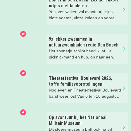
uitjes met kinderen
Yes, zes weken vol avontuur, ijsjes,
blote voeten, vieze knieën en vooral
héél veel leuke herinneringen. Wij
hebben weer de allerleukste uitjes,
zomertips, een gratis bucketlist én
9x lekker zwemmen in
zelfs een exclusieve Kidsproof-deal
natuurzwembaden regio Den Bosch
voor je verzameld.
Het zonnetje schijnt heerlijk! Vul je
picknickmand en hup, op naar een
leuke waterplas met strandje. Waar je
lekker kunt spelen en zwemmen met
het hele gezin. In het water, op het
Theaterfestival Boulevard 2026,
strand, in de speeltuin of in het gras!
toffe familievoorstellingen!
Tijd om lekker aftekoelen in het
Nog even en Theaterfestival Boulevard
zwemwater.
barst weer los! Van 6 t/m 16 augustus
verandert de binnenstad van Den
Bosch in één groot festival vol
jeugdvoorstellingen, creatieve
Op avontuur bij het Nationaal
workshops, straattheater en het
Militair Museum!
gezellige familieplein IK MAAK MEE.
Dit stoere museum blijft ook na vijf