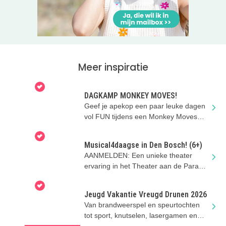
Meer inspiratie
DAGKAMP MONKEY MOVES!
Geef je apekop een paar leuke dagen
vol FUN tijdens een Monkey Moves
multisport kamp!
Musical4daagse in Den Bosch! (6+)
AANMELDEN: Een unieke theater
ervaring in het Theater aan de Parade
in Den Bosch tijdens de zomervakantie
Jeugd Vakantie Vreugd Drunen 2026
Van brandweerspel en speurtochten
tot sport, knutselen, lasergamen en
een feestdag bij Duinoord