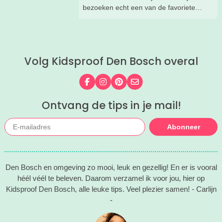
Omdat er iedere dag zoveel te beleven
bezoeken echt een van de favoriete
is, hebben wij de leukste tips per dag
musea van onze kinderen. Een goede
voor je verzameld. Zo kies je makkelijk
reden om de kids eens te vragen wat
de festivaldag die het beste bij jullie
ze zo leuk vinden aan het NMM. ‘De
gezin past.
mega coole vliegtuigen overal’, ‘de
Volg Kidsproof Den Bosch overal
stormbaan buiten’, ‘de Xplore’ en het
'zelf in een mini-jeep rijden’. Voor ons
dus alle reden om nog een keer te
Volg ons op Facebook
Volg ons op Instagram
Volg ons op Pinterest
Mail ons
gaan!
Ontvang de tips in je mail!
Abonneer
Den Bosch en omgeving zo mooi, leuk en gezellig! En er is vooral
héél véél te beleven. Daarom verzamel ik voor jou, hier op
Kidsproof Den Bosch, alle leuke tips. Veel plezier samen! - Carlijn
-