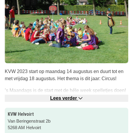
KVW 2023 start op maandag 14 augustus en duurt tot en
met vrijdag 18 augustus. Het thema is dit jaar: Circus!
’s Maandags is de start met de héle week spelletjes doen!
Leuke afsluiting van de vakantie.
Lees verder
Het programma is samengesteld voor peuters, kleuters,
KVW Helvoirt
kinderen uit groep 3 t/m 5 en vanaf groep 6. Om je in te
Van Beringenstraat 2b
schrijven ga je naar de website via de roze button!
5268 AM Helvoirt