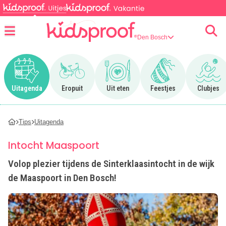
Den Bosch
Menu
Ga naar Uitagenda
Ga naar Eropuit
Ga naar Uit eten
Ga naar Feestjes
Ga n
Uitagenda
Eropuit
Uit eten
Feestjes
Clubjes
Tips
Uitagenda
Intocht Maaspoort
Volop plezier tijdens de Sinterklaasintocht in de wijk
de Maaspoort in Den Bosch!