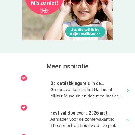
Meer inspiratie
Op ontdekkingsreis in de
zomervakantie
Ga op avontuur bij het Nationaal
Militair Museum en doe mee met de
stoere activiteiten
Festival Boulevard 2026 met
kinderen in Den Bosch
Aanrader voor de zomervakantie:
Theaterfestival Boulevard. Dé plek
voor theater, dans en muziek voor kids