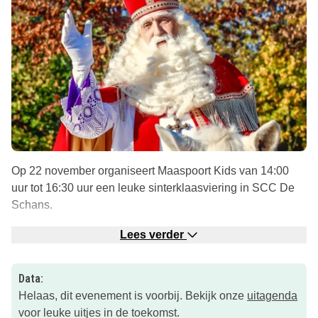
Op 22 november organiseert Maaspoort Kids van 14:00
uur tot 16:30 uur een leuke sinterklaasviering in SCC De
Schans.
Kinderen kunnen deelnemen aan de pietengym of een
Lees verder
mooie kleurplaat kleuren voor de Sint.
Hebben ze na de gym nog energie over? Dan kunnen ze
Data:
meedoen met onze disco of uitrazen op het springkussen.
Helaas, dit evenement is voorbij. Bekijk onze
uitagenda
De toegang is gratis.
voor leuke uitjes in de toekomst.