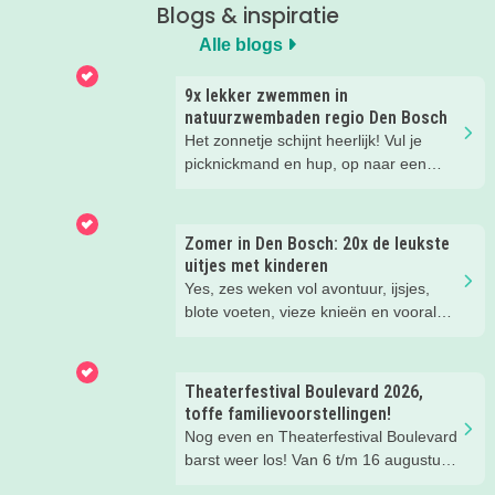
Blogs & inspiratie
Alle blogs
9x lekker zwemmen in
natuurzwembaden regio Den Bosch
Het zonnetje schijnt heerlijk! Vul je
picknickmand en hup, op naar een
leuke waterplas met strandje. Waar je
lekker kunt spelen en zwemmen met
het hele gezin. In het water, op het
Zomer in Den Bosch: 20x de leukste
strand, in de speeltuin of in het gras!
uitjes met kinderen
Tijd om lekker aftekoelen in het
Yes, zes weken vol avontuur, ijsjes,
zwemwater.
blote voeten, vieze knieën en vooral
héél veel leuke herinneringen. Wij
hebben weer de allerleukste uitjes,
zomertips, een gratis bucketlist én
Theaterfestival Boulevard 2026,
zelfs een exclusieve Kidsproof-deal
toffe familievoorstellingen!
voor je verzameld.
Nog even en Theaterfestival Boulevard
barst weer los! Van 6 t/m 16 augustus
verandert de binnenstad van Den