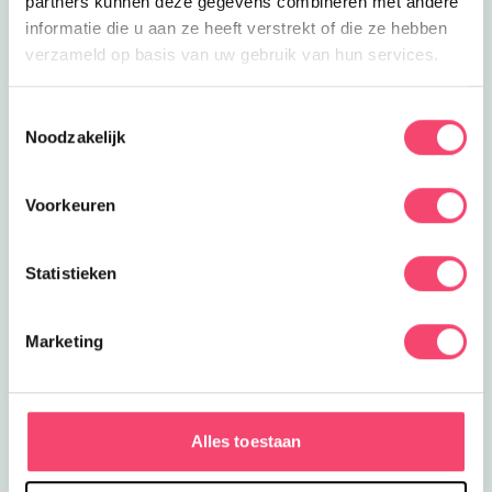
partners kunnen deze gegevens combineren met andere
informatie die u aan ze heeft verstrekt of die ze hebben
verzameld op basis van uw gebruik van hun services.
Toestemmingsselectie
Noodzakelijk
Voorkeuren
Statistieken
Marketing
ZOMERVAKANTIE!
Ontdek de leukste gezinsuitjes in en om Den Bosch:
van kindvriendelijke festivals tot verkoelende
speeltuinen en spannende wandelroutes!
Alles toestaan
Laat die zomer maar komen!