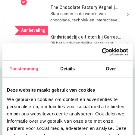
The Chocolate Factory Veghel |
Zomervakantie met kinderen
Stap samen in de wereld van
chocolade, techniek en interactieve
games bij The Chocolate Factory in
Aanbeveling
Veghel
Kindvriendelijk uit eten bij Carras
Bites in Den Bosch
Bij het kindvriendelijke restaurant
Carras Bites in hartje Den Bosch is aan
het hele gezin gedacht!
Toestemming
Details
Over
Uitgelicht
Deze website maakt gebruik van cookies
We gebruiken cookies om content en advertenties te
personaliseren, om functies voor social media te bieden
en om ons websiteverkeer te analyseren. Ook delen we
informatie over uw gebruik van onze site met onze
partners voor social media, adverteren en analyse. Deze