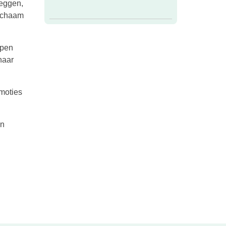
leggen,
lichaam
lpen
naar
moties
in