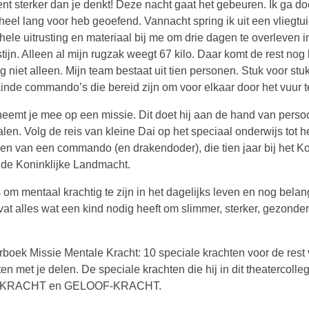
ent sterker dan je denkt! Deze nacht gaat het gebeuren. Ik ga d
 heel lang voor heb geoefend. Vannacht spring ik uit een vliegtu
hele uitrusting en materiaal bij me om drie dagen te overleven i
ijn. Alleen al mijn rugzak weegt 67 kilo. Daar komt de rest nog b
g niet alleen. Mijn team bestaat uit tien personen. Stuk voor st
ainde commando’s die bereid zijn om voor elkaar door het vuur t
neemt je mee op een missie. Dit doet hij aan de hand van persoo
len. Volg de reis van kleine Dai op het speciaal onderwijs tot h
en van een commando (en drakendoder), die tien jaar bij het K
de Koninklijke Landmacht.
s om mentaal krachtig te zijn in het dagelijks leven en nog belang
at alles wat een kind nodig heeft om slimmer, sterker, gezonde
rboek Missie Mentale Kracht: 10 speciale krachten voor de rest 
en met je delen. De speciale krachten die hij in dit theatercolle
L-KRACHT en GELOOF-KRACHT.