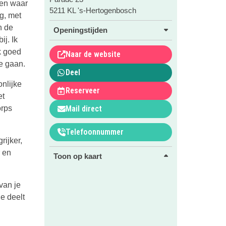
oen waar
5211 KL 's-Hertogenbosch
ig, met
n de
Openingstijden
ij. Ik
uk goed
Naar de website
e gaan.
Deel
nlijke
Reserveer
et
orps
Mail direct
Telefoonnummer
rijker,
r en
Toon op kaart
van je
ge deelt