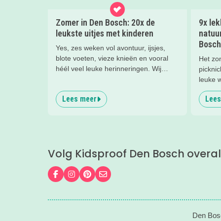
Zomer in Den Bosch: 20x de
9x le
leukste uitjes met kinderen
natuu
Bosch
Yes, zes weken vol avontuur, ijsjes,
blote voeten, vieze knieën en vooral
Het zon
héél veel leuke herinneringen. Wij
pickni
hebben weer de allerleukste uitjes,
leuke w
zomertips, een gratis bucketlist én zelfs
lekker
Lees meer
Lees
een exclusieve Kidsproof-deal voor je
het hel
verzameld.
strand,
Tijd om
zwemwa
Volg Kidsproof Den Bosch overal
Volg ons op Facebook
Volg ons op Instagram
Volg ons op Pinterest
Mail ons
Den Bosc