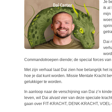
Je b
ik al
mijn 
woest
sprin
getr
Dai 
verha
word
Commandotroepen diende; de special forces van 
Met zijn verhaal laat Dai zien hoe belangrijk het i
hoe je dat kunt worden. Missie Mentale Kracht bev
gelukkiger te worden.
In aanloop naar de verschijning van Dai z’n kinde
leven, wil Dai alvast vier van deze speciale kracht
gaan over FIT-KRACHT, DENK-KRACHT, VOE