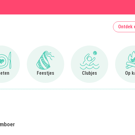
Ontdek 
Ga naar Uit eten
Ga naar Feestjes
Ga naar Clubjes
 eten
Feestjes
Clubjes
Op k
Tamboer