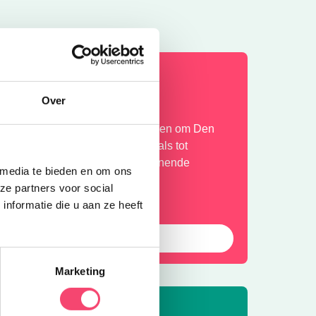
OMERVAKANTIE!
Over
ntdek de leukste gezinsuitjes in en om Den
osch: van kindvriendelijke festivals tot
erkoelende speeltuinen en spannende
 media te bieden en om ons
andelroutes!
ze partners voor social
nformatie die u aan ze heeft
Laat die zomer maar komen!
Marketing