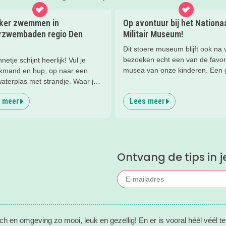
kker zwemmen in
Op avontuur bij het Nationa
rzwembaden regio Den
Militair Museum!
Dit stoere museum blijft ook na v
bezoeken echt een van de favor
netje schijnt heerlijk! Vul je
musea van onze kinderen. Een
ckmand en hup, op naar een
reden om de kids eens te vrage
aterplas met strandje. Waar je
ze zo leuk vinden aan het NMM.
 kunt spelen en zwemmen met
 meer
Lees meer
mega coole vliegtuigen overal’, 
e gezin. In het water, op het
stormbaan buiten’, ‘de Xplore’ e
 in de speeltuin of in het gras!
'zelf in een mini-jeep rijden’. Vo
 lekker aftekoelen in het
dus alle reden om nog een keer
ter.
gaan!
Ontvang de tips in j
h en omgeving zo mooi, leuk en gezellig! En er is vooral héél véél te