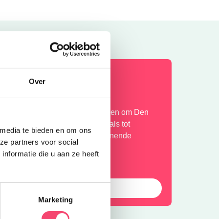
OMERVAKANTIE!
Over
ntdek de leukste gezinsuitjes in en om Den
osch: van kindvriendelijke festivals tot
 media te bieden en om ons
erkoelende speeltuinen en spannende
ze partners voor social
andelroutes!
nformatie die u aan ze heeft
Laat die zomer maar komen!
Marketing