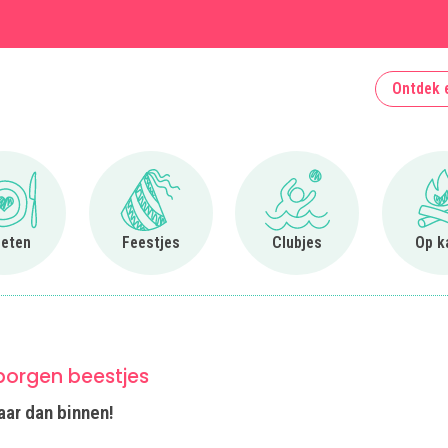
Ontdek 
Ga naar Uit eten
Ga naar Feestjes
Ga naar Clubjes
 eten
Feestjes
Clubjes
Op k
borgen beestjes
ar dan binnen!