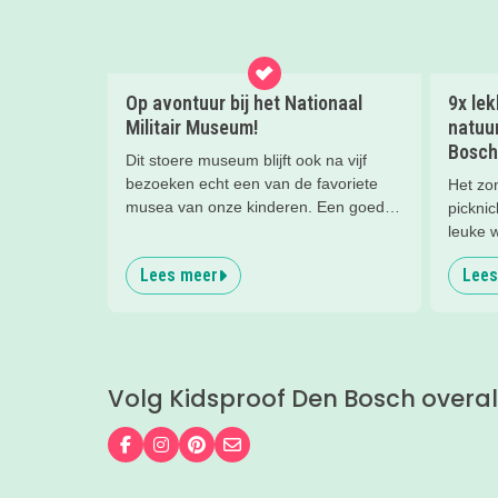
Op avontuur bij het Nationaal
9x le
Militair Museum!
natuu
Bosch
Dit stoere museum blijft ook na vijf
bezoeken echt een van de favoriete
Het zon
musea van onze kinderen. Een goede
pickni
reden om de kids eens te vragen wat
leuke w
ze zo leuk vinden aan het NMM. ‘De
lekker
Lees meer
Lees
mega coole vliegtuigen overal’, ‘de
het hel
stormbaan buiten’, ‘de Xplore’ en het
strand,
'zelf in een mini-jeep rijden’. Voor ons
Tijd om
dus alle reden om nog een keer te
zwemwa
gaan!
Volg Kidsproof Den Bosch overal
Volg ons op Facebook
Volg ons op Instagram
Volg ons op Pinterest
Mail ons