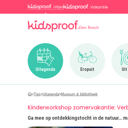
Den Bosch
Ga naar Uitagenda
Ga naar Eropuit
Uitagenda
Eropuit
Uit
Tips
Uitagenda
Museum & bibliotheek
Kinderworkshop zomervakantie: Ver
Ga mee op ontdekkingstocht in de natuur… ma