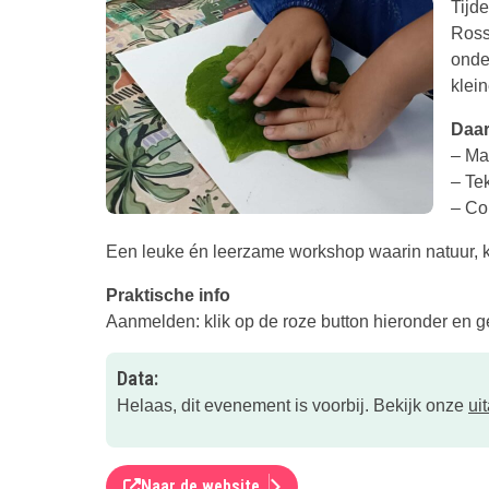
Tijd
Ross
onde
klein
Daar
– Ma
– Tek
– Co
Een leuke én leerzame workshop waarin natuur, 
Praktische info
Aanmelden: klik op de roze button hieronder en g
Data:
Helaas, dit evenement is voorbij. Bekijk onze
ui
Naar de website