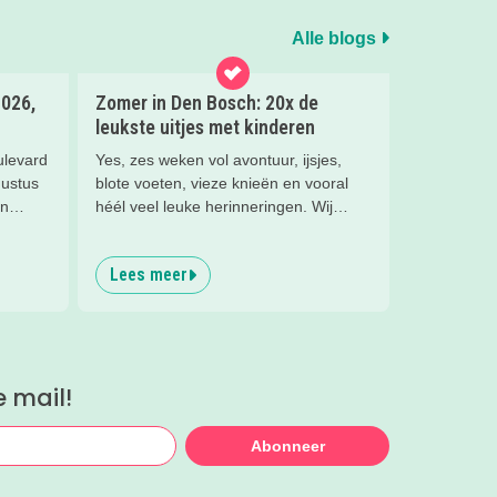
Alle blogs
2026,
Zomer in Den Bosch: 20x de
leukste uitjes met kinderen
ulevard
Yes, zes weken vol avontuur, ijsjes,
gustus
blote voeten, vieze knieën en vooral
en
héél veel leuke herinneringen. Wij
hebben weer de allerleukste uitjes,
zomertips, een gratis bucketlist én zelfs
Lees meer
een exclusieve Kidsproof-deal voor je
MEE.
verzameld.
beleven
r dag
kkelijk
e mail!
llie
Abonneer