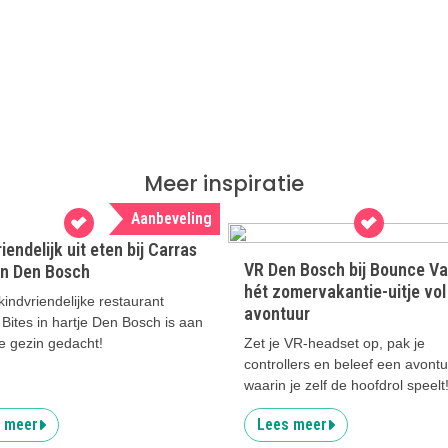
Meer inspiratie
Aanbeveling
iendelijk uit eten bij Carras
VR Den Bosch bij Bounce Val
in Den Bosch
hét zomervakantie-uitje vol
 kindvriendelijke restaurant
avontuur
Bites in hartje Den Bosch is aan
e gezin gedacht!
Zet je VR-headset op, pak je
controllers en beleef een avont
waarin je zelf de hoofdrol speelt
 meer
Lees meer