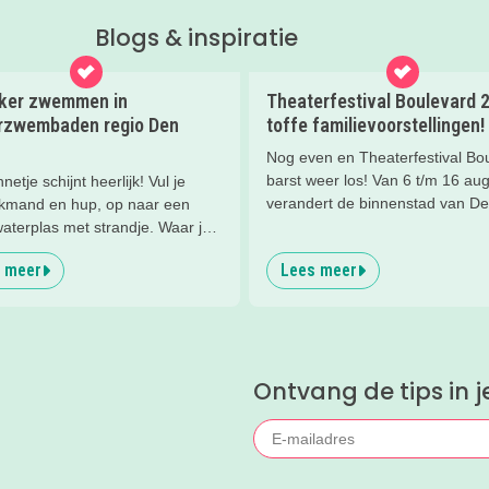
Blogs & inspiratie
kker zwemmen in
Theaterfestival Boulevard 
rzwembaden regio Den
toffe familievoorstellingen!
Nog even en Theaterfestival Bo
barst weer los! Van 6 t/m 16 au
netje schijnt heerlijk! Vul je
verandert de binnenstad van D
ckmand en hup, op naar een
Bosch in één groot festival vol
aterplas met strandje. Waar je
jeugdvoorstellingen, creatieve
 kunt spelen en zwemmen met
 meer
Lees meer
workshops, straattheater en het
e gezin. In het water, op het
gezellige familieplein IK MAAK 
 in de speeltuin of in het gras!
Omdat er iedere dag zoveel te 
 lekker aftekoelen in het
is, hebben wij de leukste tips pe
ter.
voor je verzameld. Zo kies je ma
Ontvang de tips in j
de festivaldag die het beste bij ju
gezin past.