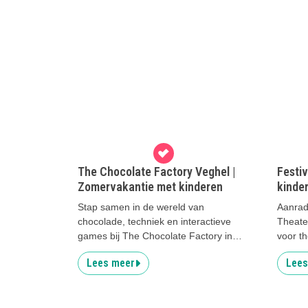
The Chocolate Factory Veghel |
Festi
Zomervakantie met kinderen
kinde
Stap samen in de wereld van
Aanrad
chocolade, techniek en interactieve
Theater
games bij The Chocolate Factory in
voor th
Veghel
Lees meer
Lees