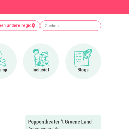
Zoeken
een andere regio
Ga naar Op kamp
Ga naar Inclusief
Ga naar Blogs
amp
Inclusief
Blogs
Poppentheater 't Groene Land
Adervendreef 4a