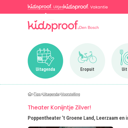
Den Bosch
Ga naar Uitagenda
Ga naar Eropuit
Uitagenda
Eropuit
Uit
Tips
Uitagenda
Voorstelling
Theater Konijntje Zilver!
Poppentheater ’t Groene Land, Leerzaam en i