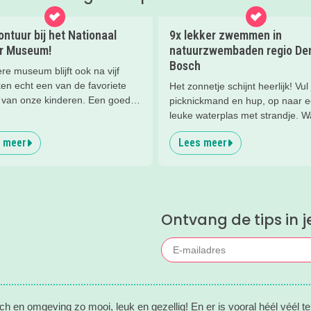
ntuur bij het Nationaal
9x lekker zwemmen in
ir Museum!
natuurzwembaden regio De
Bosch
ere museum blijft ook na vijf
en echt een van de favoriete
Het zonnetje schijnt heerlijk! Vul 
van onze kinderen. Een goede
picknickmand en hup, op naar 
om de kids eens te vragen wat
leuke waterplas met strandje. W
leuk vinden aan het NMM. ‘De
lekker kunt spelen en zwemmen
 meer
Lees meer
ole vliegtuigen overal’, ‘de
het hele gezin. In het water, op 
an buiten’, ‘de Xplore’ en het
strand, in de speeltuin of in het 
n een mini-jeep rijden’. Voor ons
Tijd om lekker aftekoelen in het
le reden om nog een keer te
zwemwater.
Ontvang de tips in j
h en omgeving zo mooi, leuk en gezellig! En er is vooral héél véél te