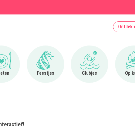
Ontdek 
Ga naar Uit eten
Ga naar Feestjes
Ga naar Clubjes
 eten
Feestjes
Clubjes
Op k
nteractief!