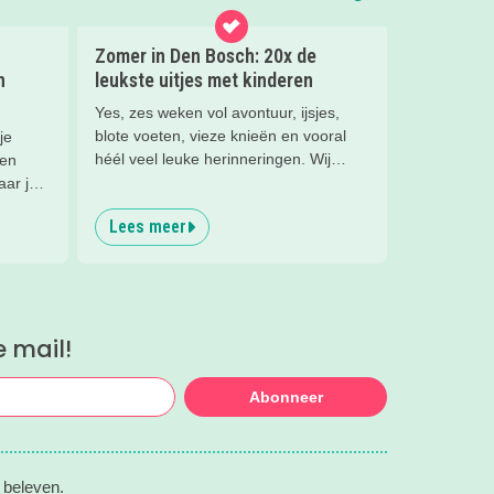
Zomer in Den Bosch: 20x de
n
leukste uitjes met kinderen
Yes, zes weken vol avontuur, ijsjes,
blote voeten, vieze knieën en vooral
je
héél veel leuke herinneringen. Wij
een
hebben weer de allerleukste uitjes,
aar je
zomertips, een gratis bucketlist én zelfs
 met
Lees meer
een exclusieve Kidsproof-deal voor je
het
verzameld.
gras!
e mail!
Abonneer
 beleven.