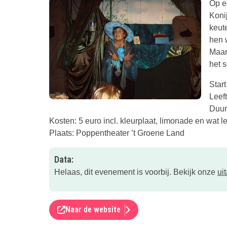
Op e
Koni
keute
hen 
Maar
het 
Start
Leeft
Duur
Kosten: 5 euro incl. kleurplaat, limonade en wat l
Plaats: Poppentheater ’t Groene Land
Data:
Helaas, dit evenement is voorbij. Bekijk onze
ui
Naar de website