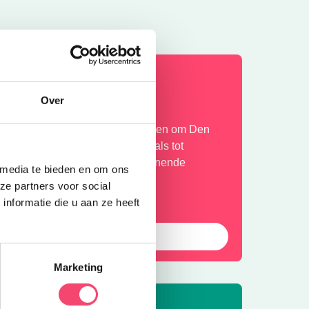
OMERVAKANTIE!
Over
ntdek de leukste gezinsuitjes in en om Den
osch: van kindvriendelijke festivals tot
erkoelende speeltuinen en spannende
 media te bieden en om ons
andelroutes!
ze partners voor social
nformatie die u aan ze heeft
Laat die zomer maar komen!
Marketing