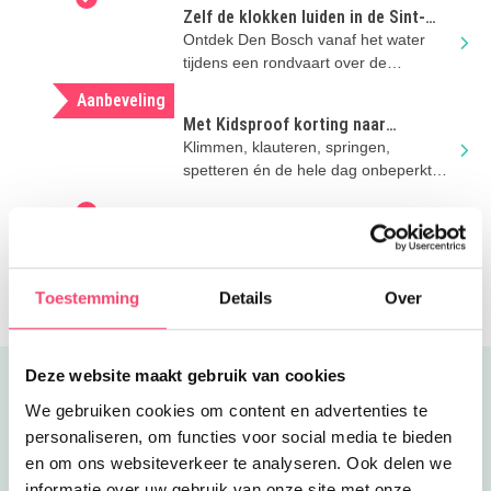
Zelf de klokken luiden in de Sint-
Jan? Dat kan!
Ontdek Den Bosch vanaf het water
tijdens een rondvaart over de
Binnendieze én beklim de Sint-
Aanbeveling
Janstoren!
Met Kidsproof korting naar
Duinoord in Helvoirt
Klimmen, klauteren, springen,
spetteren én de hele dag onbeperkt
eten en drinken..
The Chocolate Factory Veghel |
Zomervakantie met kinderen
Stap samen in de wereld van
chocolade, techniek en interactieve
Toestemming
Details
Over
games bij The Chocolate Factory in
Veghel
Deze website maakt gebruik van cookies
Uitgelicht
We gebruiken cookies om content en advertenties te
personaliseren, om functies voor social media te bieden
en om ons websiteverkeer te analyseren. Ook delen we
informatie over uw gebruik van onze site met onze