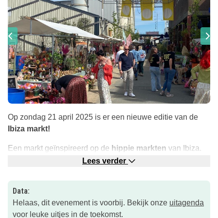
Op zondag 21 april 2025 is er een nieuwe editie van de
Ibiza markt!
Een markt geïnspireerd op de
hippie markten
van Ibiza.
Een hipp(i)e markt waar circa 40 moderne hippies,
Lees verder
originele hippie en bohemian producten aanbieden.
Data:
Ook leuk voor kids! Tof uitje tijdens de Tweede Paasdag!
Helaas, dit evenement is voorbij. Bekijk onze
uitagenda
Trek gekregen van al het shoppen? Je kunt er ook terecht
voor leuke uitjes in de toekomst.