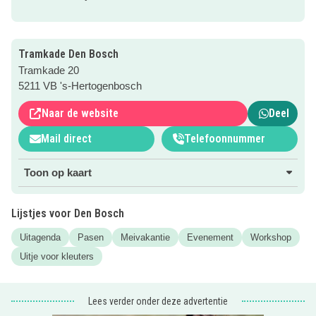
voor een drankje en een hapje. De markt start om 12.00
uur en duurt tot 18.00 uur.
Locatie:
Werkwarenhuis op de Tramkade, Den Bosch
Tramkade Den Bosch
Toegang:
GRATIS
Tramkade 20
5211 VB 's-Hertogenbosch
Naar de website
Deel
Mail direct
Telefoonnummer
Toon op kaart
Lijstjes voor Den Bosch
Uitagenda
Pasen
Meivakantie
Evenement
Workshop
Uitje voor kleuters
Lees verder onder deze advertentie