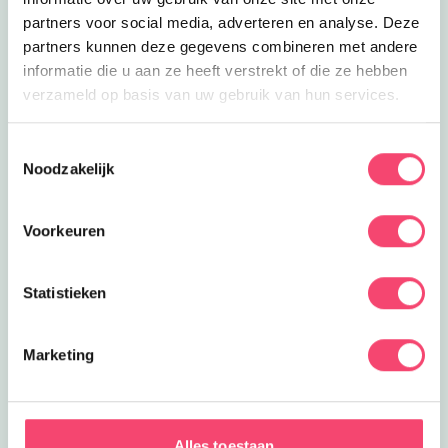
partners voor social media, adverteren en analyse. Deze
partners kunnen deze gegevens combineren met andere
informatie die u aan ze heeft verstrekt of die ze hebben
verzameld op basis van uw gebruik van hun services.
Toestemmingsselectie
Noodzakelijk
Voorkeuren
Statistieken
Marketing
ZOMERVAKANTIE!
Ontdek de leukste gezinsuitjes in en om Den Bosch:
Alles toestaan