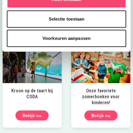
van kindvriendelijke festivals tot verkoelende
speeltuinen en spannende wandelroutes!
Selectie toestaan
Laat die zomer maar komen!
Voorkeuren aanpassen
Kroon op de taart bij
Onze favoriete
CODA
zomerboeken voor
kinderen!
Bekijk nu
Bekijk nu