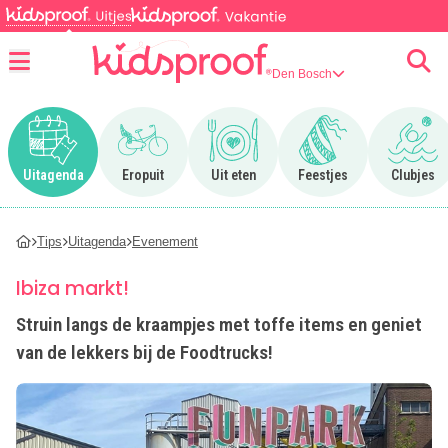
Den Bosch
Menu
Ga naar Uitagenda
Ga naar Eropuit
Ga naar Uit eten
Ga naar Feestjes
Ga n
Uitagenda
Eropuit
Uit eten
Feestjes
Clubjes
Tips
Uitagenda
Evenement
Ibiza markt!
Struin langs de kraampjes met toffe items en geniet
van de lekkers bij de Foodtrucks!