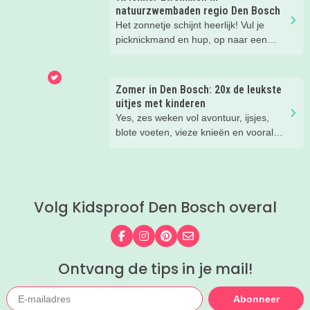
mega coole vliegtuigen overal’, ‘de
natuurzwembaden regio Den Bosch
stormbaan buiten’, ‘de Xplore’ en het
Het zonnetje schijnt heerlijk! Vul je
'zelf in een mini-jeep rijden’. Voor ons
picknickmand en hup, op naar een
dus alle reden om nog een keer te
leuke waterplas met strandje. Waar je
gaan!
lekker kunt spelen en zwemmen met
het hele gezin. In het water, op het
Zomer in Den Bosch: 20x de leukste
strand, in de speeltuin of in het gras!
uitjes met kinderen
Tijd om lekker aftekoelen in het
Yes, zes weken vol avontuur, ijsjes,
zwemwater.
blote voeten, vieze knieën en vooral
héél veel leuke herinneringen. Wij
hebben weer de allerleukste uitjes,
zomertips, een gratis bucketlist én
zelfs een exclusieve Kidsproof-deal
Volg Kidsproof Den Bosch overal
voor je verzameld.
Volg ons op Facebook
Volg ons op Instagram
Volg ons op Pinterest
Mail ons
Ontvang de tips in je mail!
Abonneer