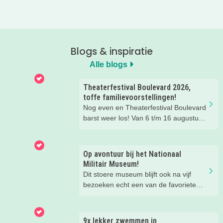
Blogs & inspiratie
Alle blogs
Theaterfestival Boulevard 2026,
toffe familievoorstellingen!
Nog even en Theaterfestival Boulevard
barst weer los! Van 6 t/m 16 augustus
verandert de binnenstad van Den
Bosch in één groot festival vol
jeugdvoorstellingen, creatieve
Op avontuur bij het Nationaal
workshops, straattheater en het
Militair Museum!
gezellige familieplein IK MAAK MEE.
Dit stoere museum blijft ook na vijf
Omdat er iedere dag zoveel te beleven
bezoeken echt een van de favoriete
is, hebben wij de leukste tips per dag
musea van onze kinderen. Een goede
voor je verzameld. Zo kies je makkelijk
reden om de kids eens te vragen wat
de festivaldag die het beste bij jullie
ze zo leuk vinden aan het NMM. ‘De
9x lekker zwemmen in
gezin past.