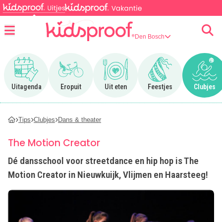
Den Bosch
Menu
Ga naar Uitagenda
Ga naar Eropuit
Ga naar Uit eten
Ga naar Feestjes
Ga n
Uitagenda
Eropuit
Uit eten
Feestjes
Clubjes
Tips
Clubjes
Dans & theater
The Motion Creator
Dé dansschool voor streetdance en hip hop is The
Motion Creator in Nieuwkuijk, Vlijmen en Haarsteeg!