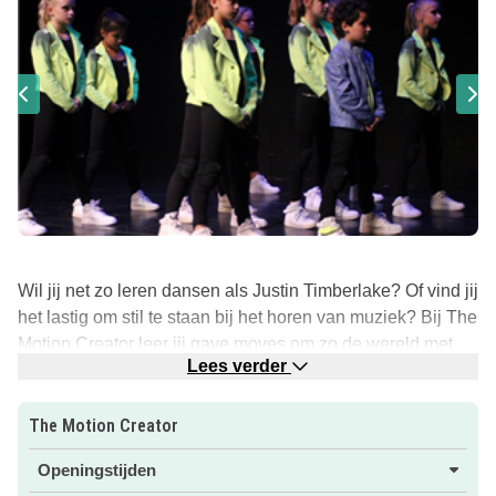
Wil jij net zo leren dansen als Justin Timberlake? Of vind jij
het lastig om stil te staan bij het horen van muziek? Bij The
Motion Creator leer jij gave moves om zo de wereld met
Lees verder
jouw danstalent te veroveren!
The Motion Creator is dé dansschool voor streetdance en
The Motion Creator
hip hop. Of je nu een kleine of grote danser(es) bent, bij
The Motion Creator mag jij dat doen wat jij het leukste
Openingstijden
vindt DANSEN! Ben jij tussen 2 – 4 jaar dan is