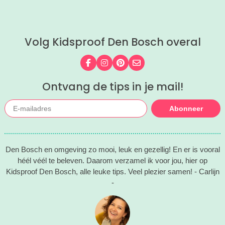
hebben weer de allerleukste uitjes,
zomertips, een gratis bucketlist én
zelfs een exclusieve Kidsproof-deal
Volg Kidsproof Den Bosch overal
voor je verzameld.
Volg ons op Facebook
Volg ons op Instagram
Volg ons op Pinterest
Mail ons
Ontvang de tips in je mail!
Abonneer
Den Bosch en omgeving zo mooi, leuk en gezellig! En er is vooral
héél véél te beleven. Daarom verzamel ik voor jou, hier op
Kidsproof Den Bosch, alle leuke tips. Veel plezier samen! - Carlijn
-