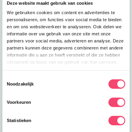
Deze website maakt gebruik van cookies
We gebruiken cookies om content en advertenties te
personaliseren, om functies voor social media te bieden
en om ons websiteverkeer te analyseren. Ook delen we
informatie over uw gebruik van onze site met onze
partners voor social media, adverteren en analyse. Deze
partners kunnen deze gegevens combineren met andere
ZOMERVAKANTIE!
informatie die u aan ze heeft verstrekt of die ze hebben
verzameld op basis van uw gebruik van hun services.
Ontdek de leukste gezinsuitjes in en om Den Bosch:
van kindvriendelijke festivals tot verkoelende
Toestemmingsselectie
speeltuinen en spannende wandelroutes!
Noodzakelijk
Laat die zomer maar komen!
Voorkeuren
Statistieken