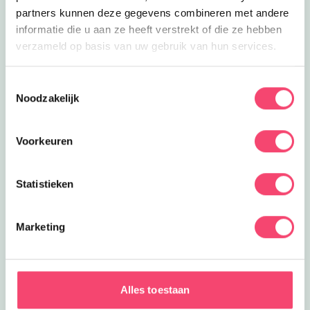
partners kunnen deze gegevens combineren met andere
informatie die u aan ze heeft verstrekt of die ze hebben
verzameld op basis van uw gebruik van hun services.
Toestemmingsselectie
Noodzakelijk
Voorkeuren
Statistieken
Marketing
ZOMERVAKANTIE!
Ontdek de leukste gezinsuitjes in en om Den Bosch:
van kindvriendelijke festivals tot verkoelende
Alles toestaan
speeltuinen en spannende wandelroutes!