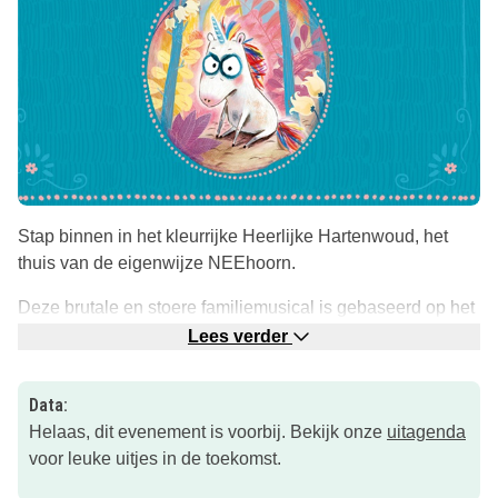
Stap binnen in het kleurrijke Heerlijke Hartenwoud, het
thuis van de eigenwijze NEEhoorn.
Deze brutale en stoere familiemusical is gebaseerd op het
populaire kinderboek ‘De NEEhoorn’, bewerkt door
Lees verder
cabaretier Peter Heerschop, geregisseerd door Naomi van
der Linden.
Data:
Helaas, dit evenement is voorbij. Bekijk onze
uitagenda
Iedereen voelt zich weleens niet op zijn plek, maar als je je
voor leuke uitjes in de toekomst.
zelfs in het paradijs niet thuis voelt, waar moet je dan nog
naartoe? Laat je meevoeren in het betoverende universum