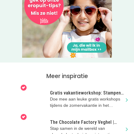
Meer inspiratie
Gratis vakantieworkshop: Stampen,
bouwen, groeien
Doe mee aan leuke gratis workshops
tijdens de zomervakantie in het
Noordbrabants Museum!
The Chocolate Factory Veghel |
Zomervakantie met kinderen
Stap samen in de wereld van