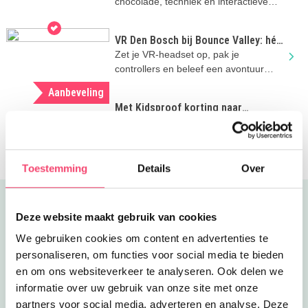
chocolade, techniek en interactieve
games bij The Chocolate Factory in
Veghel
VR Den Bosch bij Bounce Valley: hét
zomervakantie-uitje vol avontuur
Zet je VR-headset op, pak je
controllers en beleef een avontuur
waarin je zelf de hoofdrol speelt!
Aanbeveling
Met Kidsproof korting naar
Duinoord in Helvoirt
Klimmen, klauteren, springen,
spetteren én de hele dag onbeperkt
eten en drinken..
Toestemming
Details
Over
Uitgelicht
Deze website maakt gebruik van cookies
We gebruiken cookies om content en advertenties te
personaliseren, om functies voor social media te bieden
en om ons websiteverkeer te analyseren. Ook delen we
informatie over uw gebruik van onze site met onze
partners voor social media, adverteren en analyse. Deze