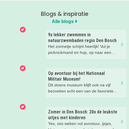
Blogs & inspiratie
Alle blogs
9x lekker zwemmen in
natuurzwembaden regio Den Bosch
Het zonnetje schijnt heerlijk! Vul je
picknickmand en hup, op naar een
leuke waterplas met strandje. Waar je
lekker kunt spelen en zwemmen met
het hele gezin. In het water, op het
Op avontuur bij het Nationaal
strand, in de speeltuin of in het gras!
Militair Museum!
Tijd om lekker aftekoelen in het
Dit stoere museum blijft ook na vijf
zwemwater.
bezoeken echt een van de favoriete
musea van onze kinderen. Een goede
reden om de kids eens te vragen wat
ze zo leuk vinden aan het NMM. ‘De
Zomer in Den Bosch: 20x de leukste
mega coole vliegtuigen overal’, ‘de
uitjes met kinderen
stormbaan buiten’, ‘de Xplore’ en het
Yes, zes weken vol avontuur, ijsjes,
'zelf in een mini-jeep rijden’. Voor ons