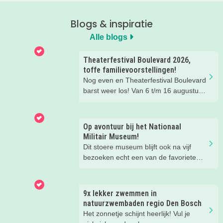
Blogs & inspiratie
Alle blogs
Theaterfestival Boulevard 2026,
toffe familievoorstellingen!
Nog even en Theaterfestival Boulevard
barst weer los! Van 6 t/m 16 augustus
verandert de binnenstad van Den
Bosch in één groot festival vol
jeugdvoorstellingen, creatieve
Op avontuur bij het Nationaal
workshops, straattheater en het
Militair Museum!
gezellige familieplein IK MAAK MEE.
Dit stoere museum blijft ook na vijf
Omdat er iedere dag zoveel te beleven
bezoeken echt een van de favoriete
is, hebben wij de leukste tips per dag
musea van onze kinderen. Een goede
voor je verzameld. Zo kies je makkelijk
reden om de kids eens te vragen wat
de festivaldag die het beste bij jullie
ze zo leuk vinden aan het NMM. ‘De
9x lekker zwemmen in
gezin past.
mega coole vliegtuigen overal’, ‘de
natuurzwembaden regio Den Bosch
stormbaan buiten’, ‘de Xplore’ en het
Het zonnetje schijnt heerlijk! Vul je
'zelf in een mini-jeep rijden’. Voor ons