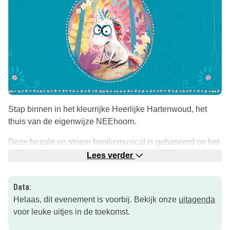
Stap binnen in het kleurrijke Heerlijke Hartenwoud, het
thuis van de eigenwijze NEEhoorn.
Deze brutale en stoere familiemusical is gebaseerd op het
populaire kinderboek ‘De NEEhoorn’, bewerkt door
Lees verder
cabaretier Peter Heerschop, geregisseerd door Naomi van
der Linden.
Data:
Helaas, dit evenement is voorbij. Bekijk onze
uitagenda
Iedereen voelt zich weleens niet op zijn plek, maar als je je
voor leuke uitjes in de toekomst.
zelfs in het paradijs niet thuis voelt, waar moet je dan nog
naartoe? Laat je meevoeren in het betoverende universum