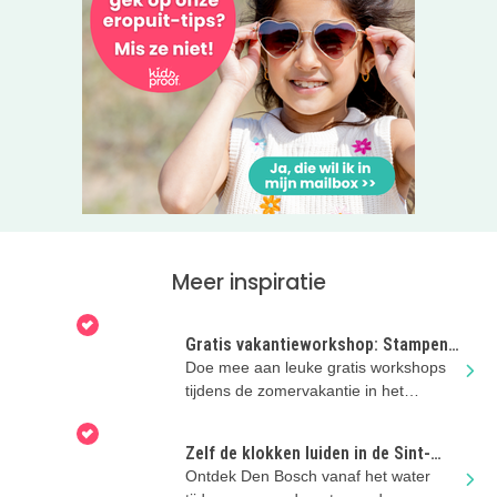
Meer inspiratie
Gratis vakantieworkshop: Stampen,
bouwen, groeien
Doe mee aan leuke gratis workshops
tijdens de zomervakantie in het
Noordbrabants Museum!
Zelf de klokken luiden in de Sint-
Jan? Dat kan!
Ontdek Den Bosch vanaf het water