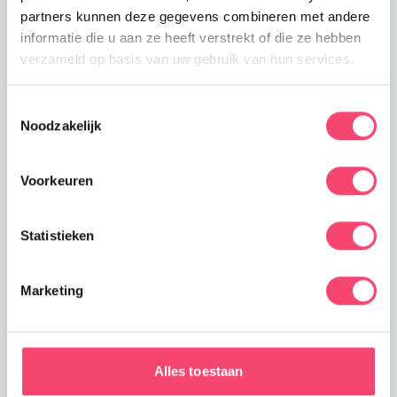
partners kunnen deze gegevens combineren met andere
informatie die u aan ze heeft verstrekt of die ze hebben
verzameld op basis van uw gebruik van hun services.
Toestemmingsselectie
Noodzakelijk
Voorkeuren
Statistieken
Marketing
ZOMERVAKANTIE!
Ontdek de leukste gezinsuitjes in en om Den Bosch:
van kindvriendelijke festivals tot verkoelende
Alles toestaan
speeltuinen en spannende wandelroutes!