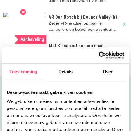
tijdens een rondvaart over de
Binnendieze én beklim de Sint-
Janstoren!
VR Den Bosch bij Bounce Valley: hét
zomervakantie-uitje vol avontuur
Zet je VR-headset op, pak je
controllers en beleef een avontuur
waarin je zelf de hoofdrol speelt!
Aanbeveling
Met Kidsproof korting naar
Duinoord in Helvoirt
Klimmen, klauteren, springen,
spetteren én de hele dag onbeperkt
eten en drinken..
Toestemming
Details
Over
Uitgelicht
Deze website maakt gebruik van cookies
We gebruiken cookies om content en advertenties te
personaliseren, om functies voor social media te bieden
en om ons websiteverkeer te analyseren. Ook delen we
informatie over uw gebruik van onze site met onze
partners voor social media, adverteren en analyse. Deze