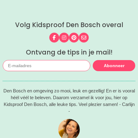
gaan!
lekker kunt spelen en zwemmen met
het hele gezin. In het water, op het
strand, in de speeltuin of in het gras!
Volg Kidsproof Den Bosch overal
Tijd om lekker aftekoelen in het
zwemwater.
Volg ons op Facebook
Volg ons op Instagram
Volg ons op Pinterest
Mail ons
Ontvang de tips in je mail!
Abonneer
Den Bosch en omgeving zo mooi, leuk en gezellig! En er is vooral
héél véél te beleven. Daarom verzamel ik voor jou, hier op
Kidsproof Den Bosch, alle leuke tips. Veel plezier samen! - Carlijn
-