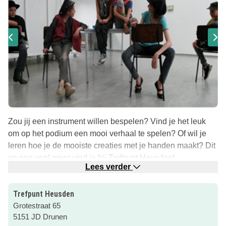
Zou jij een instrument willen bespelen? Vind je het leuk
om op het podium een mooi verhaal te spelen? Of wil je
leren hoe je de mooiste creaties met je handen maakt? Dit
en nog veel meer vind je bij Trefpunt Heusden!
Lees verder
Hét loket voor cultuureducatie in de gemeente Heusden is
Trefpunt Heusden. Je kunt hier terecht voor al je
Trefpunt Heusden
vragen/activiteiten onder schooltijd (Kunst op School) en
Grotestraat 65
activiteiten na schooltijd (Kunst na school). In het Trefpunt
5151 JD Drunen