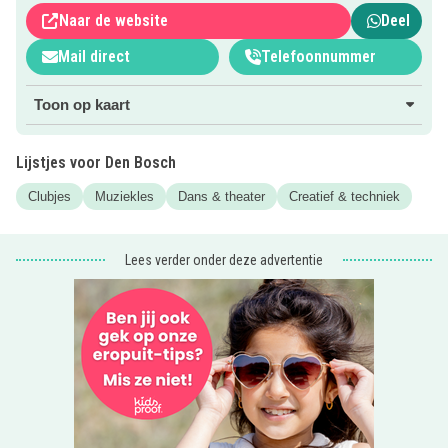
werken onderwijs, cultuur en erfgoedaanbieders en
Naar de website
Deel
gemeente samen om jou in aanraking te brengen met
kunst, erfgoed en cultuur. Zo leuk!
Mail direct
Telefoonnummer
Wil je weten wat er waar wordt gehouden? Klik op de roze
Toon op kaart
button.
Lijstjes voor Den Bosch
Clubjes
Muziekles
Dans & theater
Creatief & techniek
Lees verder onder deze advertentie