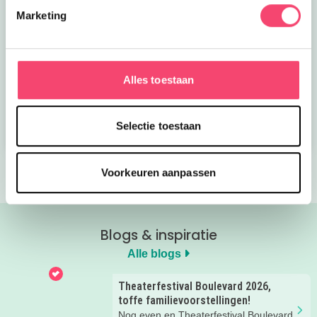
Marketing
Kroon op de taart bij
Onze favoriete
CODA
zomerboeken voor
Alles toestaan
kinderen!
Bekijk nu
Bekijk nu
Selectie toestaan
Voorkeuren aanpassen
Blogs & inspiratie
Alle blogs
Theaterfestival Boulevard 2026,
toffe familievoorstellingen!
Nog even en Theaterfestival Boulevard