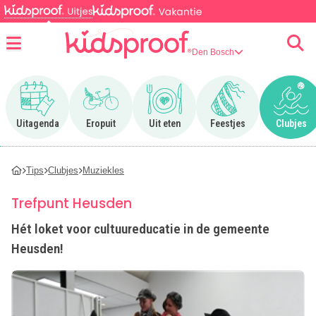
Den Bosch
Menu
Ga naar Uitagenda
Ga naar Eropuit
Ga naar Uit eten
Ga naar Feestjes
Ga n
Uitagenda
Eropuit
Uit eten
Feestjes
Clubjes
Tips
Clubjes
Muziekles
Trefpunt Heusden
Hét loket voor cultuureducatie in de gemeente
Heusden!