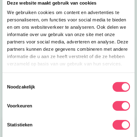
Deze website maakt gebruik van cookies
We gebruiken cookies om content en advertenties te
personaliseren, om functies voor social media te bieden
en om ons websiteverkeer te analyseren. Ook delen we
informatie over uw gebruik van onze site met onze
partners voor social media, adverteren en analyse. Deze
partners kunnen deze gegevens combineren met andere
ZOMERVAKANTIE!
informatie die u aan ze heeft verstrekt of die ze hebben
verzameld op basis van uw gebruik van hun services.
Ontdek de leukste gezinsuitjes in en om Den Bosch:
van kindvriendelijke festivals tot verkoelende
Toestemmingsselectie
speeltuinen en spannende wandelroutes!
Noodzakelijk
Laat die zomer maar komen!
Voorkeuren
Statistieken