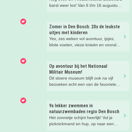
barst weer los! Van 6 t/m 16 augustus
verandert de binnenstad van Den
Bosch in één groot festival vol
jeugdvoorstellingen, creatieve
Zomer in Den Bosch: 20x de leukste
workshops, straattheater en het
uitjes met kinderen
gezellige familieplein IK MAAK MEE.
Yes, zes weken vol avontuur, ijsjes,
Omdat er iedere dag zoveel te beleven
blote voeten, vieze knieën en vooral
is, hebben wij de leukste tips per dag
héél veel leuke herinneringen. Wij
voor je verzameld. Zo kies je makkelijk
hebben weer de allerleukste uitjes,
de festivaldag die het beste bij jullie
zomertips, een gratis bucketlist én
Op avontuur bij het Nationaal
gezin past.
zelfs een exclusieve Kidsproof-deal
Militair Museum!
voor je verzameld.
Dit stoere museum blijft ook na vijf
bezoeken echt een van de favoriete
musea van onze kinderen. Een goede
reden om de kids eens te vragen wat
ze zo leuk vinden aan het NMM. ‘De
9x lekker zwemmen in
mega coole vliegtuigen overal’, ‘de
natuurzwembaden regio Den Bosch
stormbaan buiten’, ‘de Xplore’ en het
Het zonnetje schijnt heerlijk! Vul je
'zelf in een mini-jeep rijden’. Voor ons
picknickmand en hup, op naar een
dus alle reden om nog een keer te
leuke waterplas met strandje. Waar je