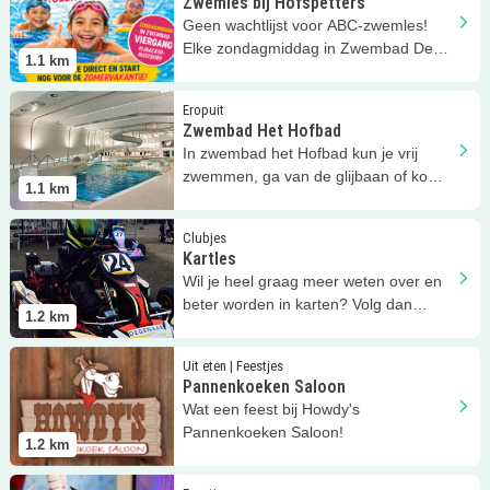
Zwemles bij Hofspetters
Geen wachtlijst voor ABC-zwemles!
Elke zondagmiddag in Zwembad De
1.1
km
Viergang in Pijnacker-Nootdorp
Lees meer
Zwembad Het Hofbad
Eropuit
Zwembad Het Hofbad
In zwembad het Hofbad kun je vrij
zwemmen, ga van de glijbaan of kom
1.1
km
teddybeerzwemmen (1+)!
Lees meer
Kartles
Clubjes
Kartles
Wil je heel graag meer weten over en
beter worden in karten? Volg dan
1.2
km
kartles bij KWM Racing!
Lees meer
Pannenkoeken Saloon
Uit eten | Feestjes
Pannenkoeken Saloon
Wat een feest bij Howdy's
Pannenkoeken Saloon!
1.2
km
Lees meer
Partijtje in Ypenburg