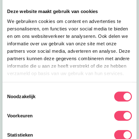
Lees meer
De Smulhoeve
Uit eten
Deze website maakt gebruik van cookies
De Smulhoeve
Dit gezellige lunchcafé grenst aan de
We gebruiken cookies om content en advertenties te
kinderboerderij in de nieuwbouwwijk
personaliseren, om functies voor social media te bieden
2
km
Leidschenveen.
en om ons websiteverkeer te analyseren. Ook delen we
Lees meer
Korfbal &amp; Kleutergym
informatie over uw gebruik van onze site met onze
Clubjes
Korfbal & Kleutergym
partners voor social media, adverteren en analyse. Deze
Leer korfballen bij de gezellige Lynx
partners kunnen deze gegevens combineren met andere
korfbalvereniging in Leidschenveen-
informatie die u aan ze heeft verstrekt of die ze hebben
2.1
km
Ypenburg!
verzameld op basis van uw gebruik van hun services.
Lees meer
Hoeve Biesland
Eropuit
Hoeve Biesland
Toestemmingsselectie
Hoeve Biesland Delfgauw –
Noodzakelijk
biologische zorgboerderij met winkel
2.1
km
en activiteiten.
Lees meer
Stadsboerderij Landzigt
Voorkeuren
Eropuit
Stadsboerderij Landzigt
In deze leuke historische
Statistieken
stadsboerderij in Leidschenveen is
2.1
km