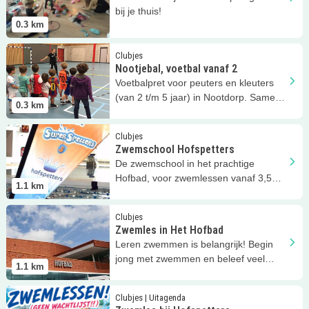
bij je thuis!
0.3
km
Lees meer
Nootjebal, voetbal vanaf 2
Clubjes
Nootjebal, voetbal vanaf 2
Voetbalpret voor peuters en kleuters
(van 2 t/m 5 jaar) in Nootdorp. Samen
0.3
km
met ouders de bal ontdekken.
Lees meer
Zwemschool Hofspetters
Clubjes
Zwemschool Hofspetters
De zwemschool in het prachtige
Hofbad, voor zwemlessen vanaf 3,5
1.1
km
jaar.
Lees meer
Zwemles in Het Hofbad
Clubjes
Zwemles in Het Hofbad
Leren zwemmen is belangrijk! Begin
jong met zwemmen en beleef veel
1.1
km
plezier in het water.
Lees meer
Zwemles bij Hofspetters
Clubjes | Uitagenda