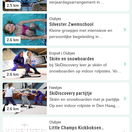
verjaardagsarrangement in
2.5
km
Familiepark Drievliet!
Lees meer
Silvester Zwemschool
Clubjes
Silvester Zwemschool
Kleine groepjes met intensieve en
persoonlijke begeleiding in
2.6
km
Leidschenveen, Zoetermeer en
Voorschoten.
Lees meer
Skiën en snowboarden
Eropuit | Clubjes
Skiën en snowboarden
bij SkiDiscovery leer je skiën of
snowboarden op indoor rolpistes. Voor
2.6
km
kinderen en gezinnen!
Lees meer
SkiDiscovery partijtje
Feestjes
SkiDiscovery partijtje
Skiën en snowboarden met je partijtje.
Op een indoor rolpiste in Den Haag,
2.6
km
wel cool en niet koud!
Lees meer
Little Champs Kickboksen Leidschenveen
Clubjes
Little Champs Kickboksen