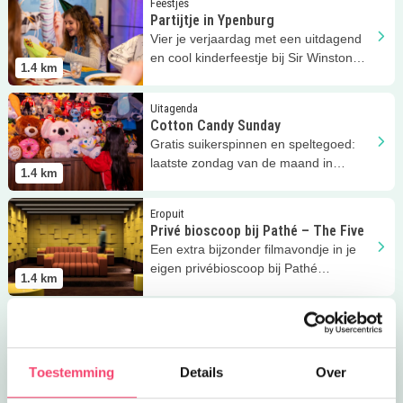
Feestjes
Partijtje in Ypenburg
Vier je verjaardag met een uitdagend
en cool kinderfeestje bij Sir Winston
1.4
km
Ypenburg!
Lees meer
Cotton Candy Sunday
Uitagenda
Cotton Candy Sunday
Gratis suikerspinnen en speltegoed:
laatste zondag van de maand in
1.4
km
Ypenburg bij Sir Winston Fun &
Games.
Lees meer
Privé bioscoop bij Pathé – The Five
Eropuit
Privé bioscoop bij Pathé – The Five
Een extra bijzonder filmavondje in je
eigen privébioscoop bij Pathé
1.4
km
Ypenburg in Den Haag!
Lees meer
Partijtje bij de Smulhoeve
Feestjes
Partijtje bij de Smulhoeve
Nodig je vriendjes en vriendinnetjes uit
Toestemming
Details
Over
voor je partijtje bij de Smulhoeve!
2
km