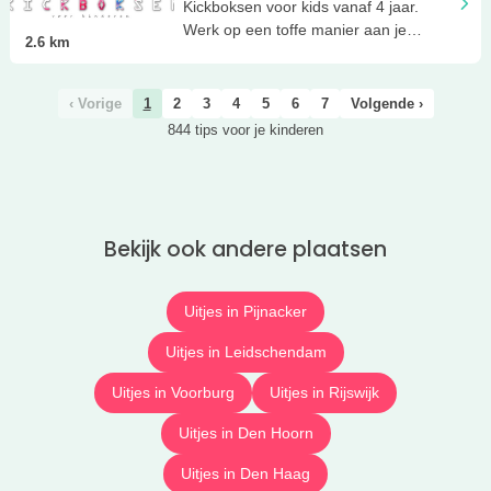
Leidschenveen
Kickboksen voor kids vanaf 4 jaar.
Werk op een toffe manier aan je
2.6
km
weerbaarheid en zelfvertrouwen!
‹ Vorige
1
2
3
4
5
6
7
Volgende ›
844 tips voor je kinderen
Bekijk ook andere plaatsen
Uitjes in Pijnacker
Uitjes in Leidschendam
Uitjes in Voorburg
Uitjes in Rijswijk
Uitjes in Den Hoorn
Uitjes in Den Haag