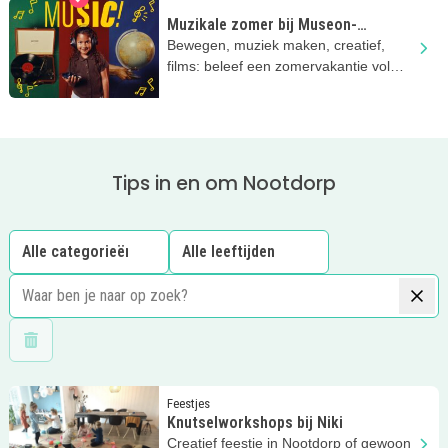
Muzikale zomer bij Museon-
Omniversum
Bewegen, muziek maken, creatief,
films: beleef een zomervakantie vol
muziek bij Museon-Omniversum!
Tips in en om Nootdorp
Wis filters
Lees meer
Knutselworkshops bij Niki
Feestjes
Knutselworkshops bij Niki
Creatief feestje in Nootdorp of gewoon