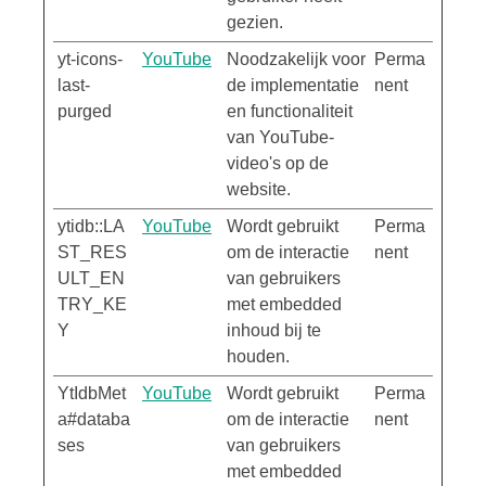
gezien.
yt-icons-
YouTube
Noodzakelijk voor
Perma
last-
de implementatie
nent
purged
en functionaliteit
van YouTube-
video's op de
website.
ytidb::LA
YouTube
Wordt gebruikt
Perma
ST_RES
om de interactie
nent
ULT_EN
van gebruikers
TRY_KE
met embedded
Y
inhoud bij te
houden.
YtIdbMet
YouTube
Wordt gebruikt
Perma
a#databa
om de interactie
nent
ses
van gebruikers
met embedded