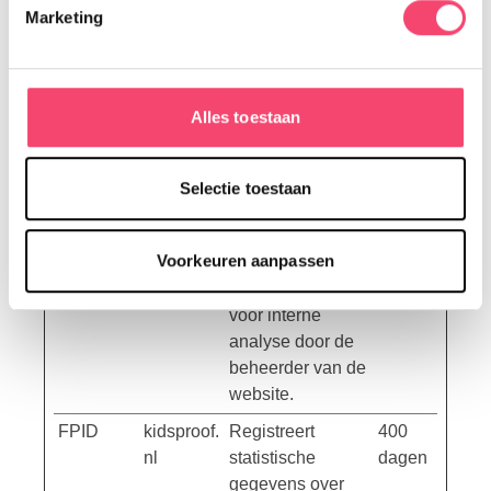
Marketing
gebruiken, door anoniem gegevens te
verzamelen en te rapporteren.
Maximale
Naam
Aanbieder
Doel
Alles toestaan
bewaartermij
FPGSID
kidsproof.
Registreert
1 dag
nl
statistische
Selectie toestaan
gegevens over
het gedrag van
Voorkeuren aanpassen
bezoekers aan de
website. Gebruikt
voor interne
analyse door de
beheerder van de
website.
FPID
kidsproof.
Registreert
400
nl
statistische
dagen
gegevens over