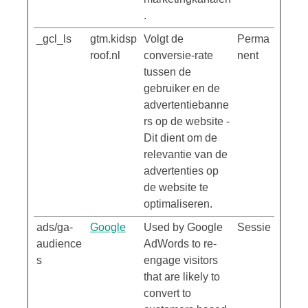
.
_gcl_ls
gtm.kidsp
Volgt de
Perma
roof.nl
conversie-rate
nent
tussen de
gebruiker en de
advertentiebanne
rs op de website -
Dit dient om de
relevantie van de
advertenties op
de website te
optimaliseren.
ads/ga-
Google
Used by Google
Sessie
audience
AdWords to re-
s
engage visitors
that are likely to
convert to