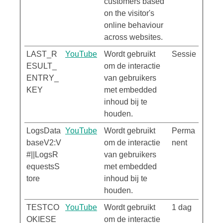
customers based
on the visitor's
online behaviour
across websites.
LAST_R
YouTube
Wordt gebruikt
Sessie
ESULT_
om de interactie
ENTRY_
van gebruikers
KEY
met embedded
inhoud bij te
houden.
LogsData
YouTube
Wordt gebruikt
Perma
baseV2:V
om de interactie
nent
#||LogsR
van gebruikers
equestsS
met embedded
tore
inhoud bij te
houden.
TESTCO
YouTube
Wordt gebruikt
1 dag
OKIESE
om de interactie