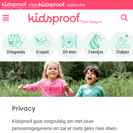
Den Haag
Menu
Ga naar Uitagenda
Ga naar Eropuit
Ga naar Uit eten
Ga naar Feestjes
Ga n
Uitagenda
Eropuit
Uit eten
Feestjes
Clubjes
Privacy
Kidsproof gaat zorgvuldig om met jouw
persoonsgegevens en zal er niets geks mee doen.