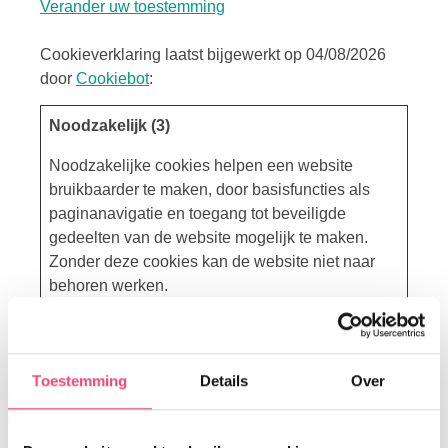
Verander uw toestemming
Cookieverklaring laatst bijgewerkt op 04/08/2026
door
Cookiebot
:
Noodzakelijk (3)
Noodzakelijke cookies helpen een website
bruikbaarder te maken, door basisfuncties als
paginanavigatie en toegang tot beveiligde
gedeelten van de website mogelijk te maken.
Zonder deze cookies kan de website niet naar
behoren werken.
Maximale
Naam
Aanbieder
Doel
bewaartermij
Toestemming
Details
Over
__cf_bm
www.kids
Deze cookie
1 dag
proof.nl
wordt gebruikt om
onderscheid te