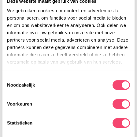
Deze website maakt gebruik van cookies
maken tussen
mensen en bots.
We gebruiken cookies om content en advertenties te
Dit is gunstig voor
personaliseren, om functies voor social media te bieden
de website om
en om ons websiteverkeer te analyseren. Ook delen we
juiste rapporten
informatie over uw gebruik van onze site met onze
over het gebruik
partners voor social media, adverteren en analyse. Deze
van de website te
partners kunnen deze gegevens combineren met andere
maken.
informatie die u aan ze heeft verstrekt of die ze hebben
verzameld op basis van uw gebruik van hun services.
CookieC
gtm.kidsp
Slaat de
1 jaar
onsent
roof.nl
cookiestatus van
Toestemmingsselectie
[x2]
Cookiebo
de gebruiker op
Noodzakelijk
t
voor het huidige
domein
Voorkeuren
Statistieken (3)
Statistieken
Statistische cookies helpen eigenaren van
websites begrijpen hoe bezoekers hun website