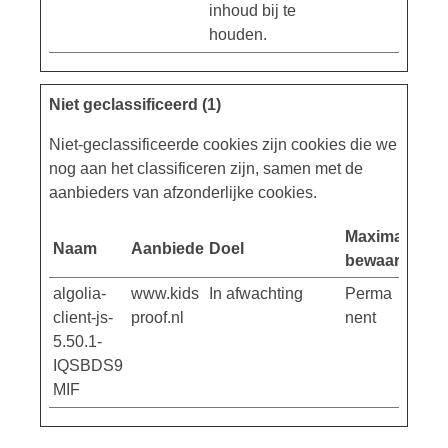
inhoud bij te
houden.
Niet geclassificeerd (1)
Niet-geclassificeerde cookies zijn cookies die we
nog aan het classificeren zijn, samen met de
aanbieders van afzonderlijke cookies.
Maximale
Naam
Aanbieder
Doel
bewaartermij
algolia-
www.kids
In afwachting
Perma
client-js-
proof.nl
nent
5.50.1-
IQSBDS9
MIF