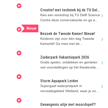
Creatief met techniek bij de TU Delft
deze zomer
Kies een workshop bij TU Delft Science
Centre deze zomervakantie en ga aan
de slag in de Techniekstudio
Nieuw
Bezoek de Tweede Kamer! Nieuw!
Kinderen zijn voor één dag Tweede
Kamerlid! Ga mee met de
Familierondleiding van ProDemos in
Den Haag.
Zuiderpark Vakantiepark 2026
Gratis spelen, ontdekken en genieten
van voorstellingen op het theatereiland
van het Zuiderparktheater!
Storm Aquapark Leiden
Supergaaf waterpretpark in
recreatiegebied Vlietland, waar je ook
kunt suppen en nog veel meer!
Gevangenis uitje met moordspel!?