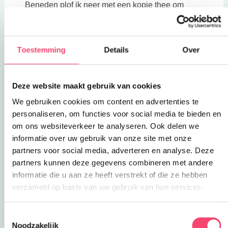
Beneden plof ik neer met een kopje thee om
verder te gaan met het onder controle houden
van mijn
eigen decemberstress
. Half
afgewerkte post-its worden samengevoegd,
Toestemming
Details
Over
gedichten krijgen steeds meer vorm, kado’s zijn
ingepakt en de menu’s liggen klaar met
bijbehorende receptuur en boodschappenlijstjes,
Deze website maakt gebruik van cookies
check!
We gebruiken cookies om content en advertenties te
Groetjes Emilie
personaliseren, om functies voor social media te bieden en
om ons websiteverkeer te analyseren. Ook delen we
Tip: Heeft jouw kind ook last van decemberstress
informatie over uw gebruik van onze site met onze
en zou je graag willen dat Emilie een keertje met
partners voor social media, adverteren en analyse. Deze
je meedenkt, neem gerust
contact met haar
partners kunnen deze gegevens combineren met andere
Deze link opent in een nieuwe tab
praktijk Vergne op.
Samen kunnen jullie dan
informatie die u aan ze heeft verstrekt of die ze hebben
kijken naar de mogelijkheden en eventuele
verzameld op basis van uw gebruik van hun services.
kosten.
Toestemmingsselectie
Noodzakelijk