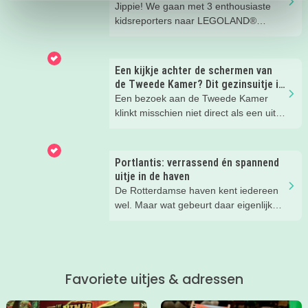
speurtochten en zomerse boekentips.
Jippie! We gaan met 3 enthousiaste
En het mooiste? Alle activiteiten zijn
kidsreporters naar LEGOLAND®
gratis.
Discovery Centre Scheveningen! Dat
gebouw op de boulevard van
Scheveningen waar die toffe giraffe
Een kijkje achter de schermen van
Gigi voor staat.... Wat een geweldig
de Tweede Kamer? Dit gezinsuitje is
kleurrijk LEGO® speelparadijs voor
verrassend leuk!
Een bezoek aan de Tweede Kamer
kinderen!
klinkt misschien niet direct als een uitje
waar kinderen enthousiast van
worden. Blogmoeder Zi durfde het toch
aan met dochter Emily en werden
Portlantis: verrassend én spannend
tijdens de Familierondleiding van
uitje in de haven
ProDemos compleet verrast! Met een
De Rotterdamse haven kent iedereen
jonge sympathieke gids, interactieve
wel. Maar wat gebeurt daar eigenlijk
opdrachten en een kijkje achter de
allemaal? Je ontdekt het spelenderwijs
schermen ontdekten we samen hoe de
bij Portlantis op Maasvlakte 2. Wij
politiek in Nederland werkt. De
gingen er een dag met vier meiden
kinderen hingen werkelijk aan de
heen en kwamen tijd tekort!
lippen van de gids.
Favoriete uitjes & adressen