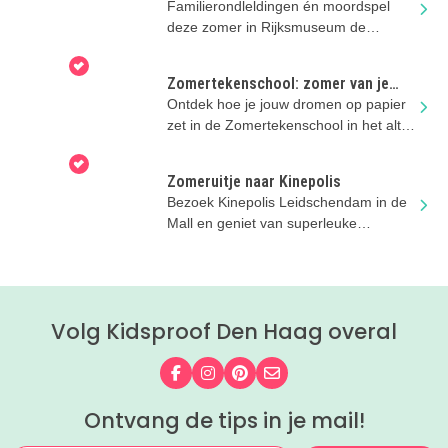
Familierondleldingen én moordspel
deze zomer in Rijksmuseum de
Gevangenpoort!
Zomertekenschool: zomer van je
dromen
Ontdek hoe je jouw dromen op papier
zet in de Zomertekenschool in het altijd
leuke Kinderboekenmuseum!
Zomeruitje naar Kinepolis
Bezoek Kinepolis Leidschendam in de
Mall en geniet van superleuke
familiefilms. Mét airco!
Volg Kidsproof Den Haag overal
Volg ons op Facebook
Volg ons op Instagram
Volg ons op Pinterest
Mail ons
Ontvang de tips in je mail!