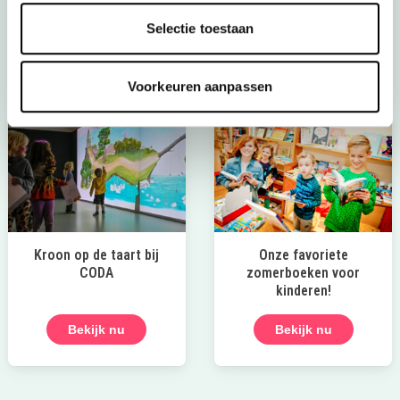
duiken in SEA LIFE. Perfect voor een heuse citytrip!
Selectie toestaan
Bekijk alle uitjes
Voorkeuren aanpassen
Kroon op de taart bij
Onze favoriete
CODA
zomerboeken voor
kinderen!
Bekijk nu
Bekijk nu