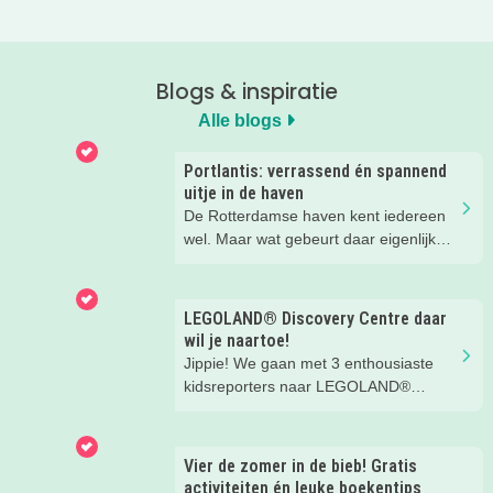
Blogs & inspiratie
Alle blogs
Portlantis: verrassend én spannend
uitje in de haven
De Rotterdamse haven kent iedereen
wel. Maar wat gebeurt daar eigenlijk
allemaal? Je ontdekt het spelenderwijs
bij Portlantis op Maasvlakte 2. Wij
gingen er een dag met vier meiden
LEGOLAND® Discovery Centre daar
heen en kwamen tijd tekort!
wil je naartoe!
Jippie! We gaan met 3 enthousiaste
kidsreporters naar LEGOLAND®
Discovery Centre Scheveningen! Dat
gebouw op de boulevard van
Scheveningen waar die toffe giraffe
Vier de zomer in de bieb! Gratis
Gigi voor staat.... Wat een geweldig
activiteiten én leuke boekentips