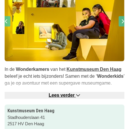
In de
Wonderkamers
van het
Kunstmuseum
Den Haag
beleef je echt iets bijzonders! Samen met de ‘
Wonderkids
’
ga je op avontuur met een supergave museumgame.
Met een tablet in je hand ga je in tweetallen op avontuur
Lees verder
en krijg je verschillende opdrachten die je uitvoert in
Wonderkamers. Dans met Mondriaan, ontdek wat kunst
Kunstmuseum Den Haag
waard is, speel de geheel vernieuwde wonderkamer
Dress
Stadhouderslaan 41
Up
of verkleed jezelf in de kamer
Op de Catwalk
.
2517 HV Den Haag