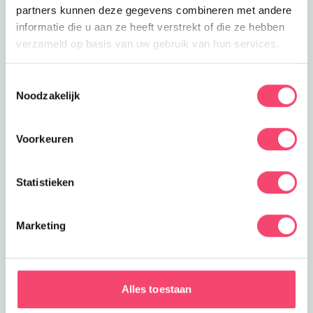
partners kunnen deze gegevens combineren met andere
informatie die u aan ze heeft verstrekt of die ze hebben
verzameld op basis van uw gebruik van hun services.
Toestemmingsselectie
Noodzakelijk
Voorkeuren
Statistieken
Marketing
Haagse Hotspots met kids
In Den Haag geniet je met kids van het strand, de
Alles toestaan
winkels in de binnenstad en heel veel leuke attracties.
Van een ritje in de achtbaan in Drievliet tot onderwater