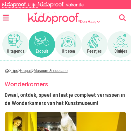
Den Haag
Menu
Ga naar Uitagenda
Ga naar Eropuit
Ga naar Uit eten
Ga naar Feestjes
Ga n
Uitagenda
Eropuit
Uit eten
Feestjes
Clubjes
Tips
Eropuit
Museum & educatie
Wonderkamers
Dwaal, ontdek, speel en laat je compleet verrassen in
de Wonderkamers van het Kunstmuseum!