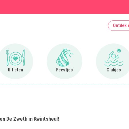
Ontdek 
Ga naar Uit eten
Ga naar Feestjes
Ga naa
Uit eten
Feestjes
Clubjes
oen De Zweth in Kwintsheul!