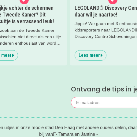
ijkje achter de schermen
LEGOLAND® Discovery Cen
e Tweede Kamer? Dit
daar wil je naartoe!
uitje is verrassend leuk!
Jippie! We gaan met 3 enthousi
kidsreporters naar LEGOLAND
zoek aan de Tweede Kamer
Discovery Centre Scheveningen
misschien niet direct als een uitje
gebouw op de boulevard van
inderen enthousiast van worden.
Scheveningen waar die toffe gir
eder Zi durfde het toch aan met
 meer
Lees meer
Gigi voor staat.... Wat een gewe
r Emily en werden tijdens de
kleurrijk LEGO® speelparadijs v
erondleiding van ProDemos
kinderen!
et verrast! Met een jonge
ieke gids, interactieve
ten en een kijkje achter de
Ontvang de tips in j
en ontdekten we samen hoe de
k in Nederland werkt. De
n hingen werkelijk aan de
van de gids.
en uitjes in onze mooie stad Den Haag met andere ouders delen, daar
blij van!"- Tamara en Jantine -