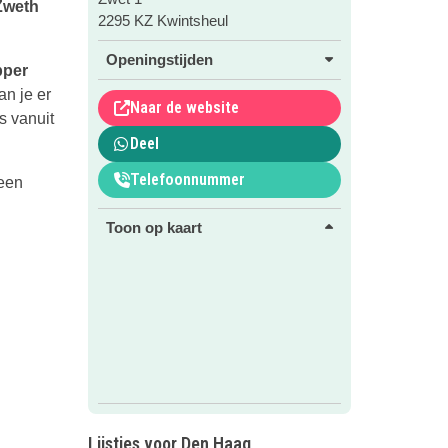
Zweth
2295 KZ Kwintsheul
Openingstijden
pper
an je er
Naar de website
s vanuit
Deel
Telefoonnummer
 een
Toon op kaart
Lijstjes voor Den Haag