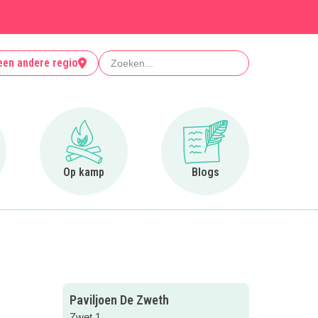
Zoeken
een andere regio
r Clubjes
Ga naar Op kamp
Ga naar Blogs
Op kamp
Blogs
Paviljoen De Zweth
Zwet 1