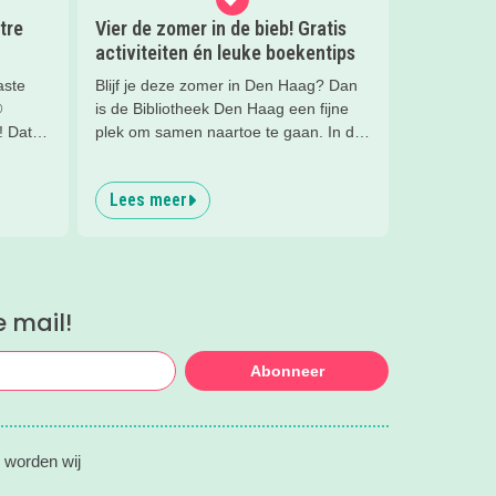
tre
Vier de zomer in de bieb! Gratis
activiteiten én leuke boekentips
aste
Blijf je deze zomer in Den Haag? Dan
®
is de Bibliotheek Den Haag een fijne
! Dat
plek om samen naartoe te gaan. In de
Zomerbieb is elke dag iets te doen.
affe
Van creatieve workshops en
Lees meer
ldig
voorleesmomenten tot spelletjes,
oor
speurtochten en zomerse boekentips.
En het mooiste? Alle activiteiten zijn
gratis.
e mail!
Abonneer
 worden wij