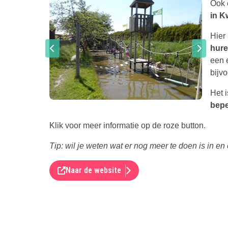
Ook e
in K
Hier
hur
een 
bijv
Het 
bepe
Klik voor meer informatie op de roze button.
Tip: wil je weten wat er nog meer te doen is in 
Naar de website