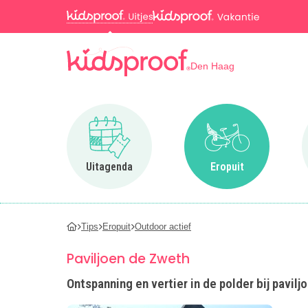
Den Haag
Ga naar Uitagenda
Ga naar Eropuit
Uitagenda
Eropuit
Tips
Eropuit
Outdoor actief
Paviljoen de Zweth
Ontspanning en vertier in de polder bij pavilj