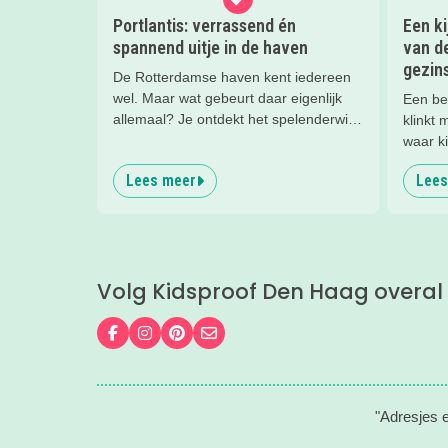
Portlantis: verrassend én
Een k
spannend uitje in de haven
van d
gezins
De Rotterdamse haven kent iedereen
wel. Maar wat gebeurt daar eigenlijk
Een be
allemaal? Je ontdekt het spelenderwijs
klinkt 
bij Portlantis op Maasvlakte 2. Wij
waar k
gingen er een dag met vier meiden
Blogmo
Lees meer
Lees
heen en kwamen tijd tekort!
dochte
Famili
comple
sympath
opdrach
Volg Kidsproof Den Haag overal
scherm
politie
kindere
Volg ons op Facebook
Volg ons op Instagram
Volg ons op Pinterest
Mail ons
lippen 
"Adresjes 