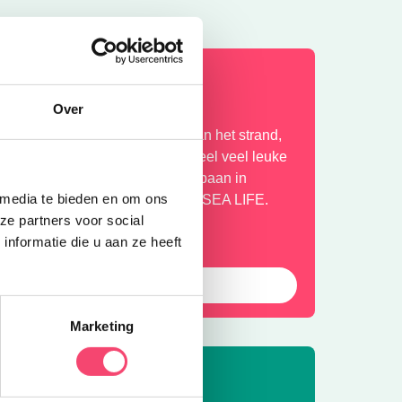
aagse Hotspots met kids
Over
n Den Haag geniet je met kids van het strand,
e winkels in de binnenstad en heel veel leuke
ttracties. Van een ritje in de achtbaan in
 media te bieden en om ons
rievliet tot onderwater duiken in SEA LIFE.
ze partners voor social
erfect voor een heuse citytrip!
nformatie die u aan ze heeft
Bekijk alle uitjes
Marketing