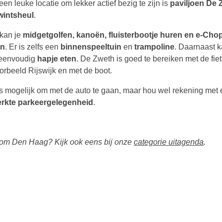
en leuke locatie om lekker actief bezig te zijn is
paviljoen De 
wintsheul
.
 kan je
midgetgolfen, kanoën, fluisterbootje huren en e-Cho
en
. Er is zelfs een
binnenspeeltuin
en
trampoline
. Daarnaast k
eenvoudig
hapje eten
. De Zweth is goed te bereiken met de fiet
oorbeeld Rijswijk en met de boot.
is mogelijk om met de auto te gaan, maar hou wel rekening met
rkte parkeergelegenheid
.
en om Den Haag? Kijk ook eens bij onze
categorie uitagenda
.