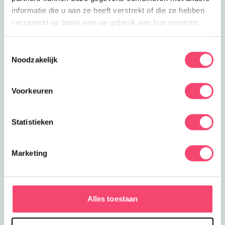
informatie die u aan ze heeft verstrekt of die ze hebben
verzameld op basis van uw gebruik van hun services.
Toestemmingsselectie
Noodzakelijk
Voorkeuren
Statistieken
Marketing
Haagse Hotspots met kids
In Den Haag geniet je met kids van het strand, de
winkels in de binnenstad en heel veel leuke attracties.
Alles toestaan
Van een ritje in de achtbaan in Drievliet tot onderwater
duiken in SEA LIFE. Perfect voor een heuse citytrip!