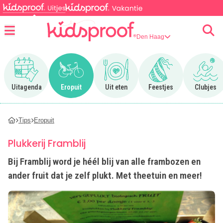
Den Haag
Menu
Ga naar Uitagenda
Ga naar Eropuit
Ga naar Uit eten
Ga naar Feestjes
Ga n
Uitagenda
Eropuit
Uit eten
Feestjes
Clubjes
Tips
Eropuit
Plukkerij Framblij
Bij Framblij word je héél blij van alle frambozen en
ander fruit dat je zelf plukt. Met theetuin en meer!