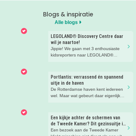
Blogs & inspiratie
Alle blogs
LEGOLAND® Discovery Centre daar
wil je naartoe!
Jippie! We gaan met 3 enthousiaste
kidsreporters naar LEGOLAND®
Discovery Centre Scheveningen! Dat
gebouw op de boulevard van
Scheveningen waar die toffe giraffe
Portlantis: verrassend én spannend
Gigi voor staat.... Wat een geweldig
uitje in de haven
kleurrijk LEGO® speelparadijs voor
De Rotterdamse haven kent iedereen
kinderen!
wel. Maar wat gebeurt daar eigenlijk
allemaal? Je ontdekt het spelenderwijs
bij Portlantis op Maasvlakte 2. Wij
gingen er een dag met vier meiden
Een kijkje achter de schermen van
heen en kwamen tijd tekort!
de Tweede Kamer? Dit gezinsuitje is
verrassend leuk!
Een bezoek aan de Tweede Kamer