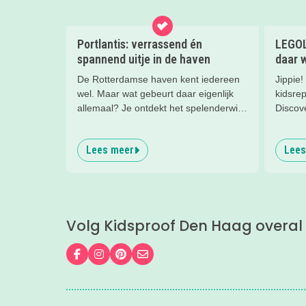
Portlantis: verrassend én
LEGOL
spannend uitje in de haven
daar w
De Rotterdamse haven kent iedereen
Jippie
wel. Maar wat gebeurt daar eigenlijk
kidsre
allemaal? Je ontdekt het spelenderwijs
Discov
bij Portlantis op Maasvlakte 2. Wij
gebouw
gingen er een dag met vier meiden
Scheven
Lees meer
Lees
heen en kwamen tijd tekort!
Gigi vo
kleurr
kinder
Volg Kidsproof Den Haag overal
Volg ons op Facebook
Volg ons op Instagram
Volg ons op Pinterest
Mail ons