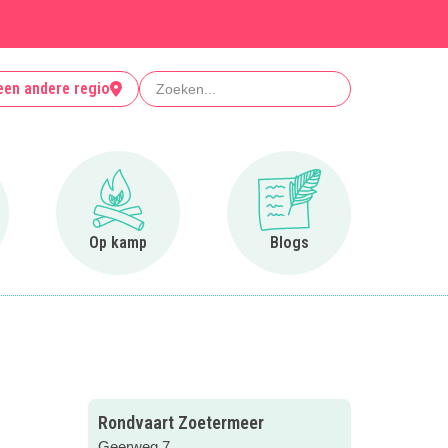
Zoeken
een andere regio
r Clubjes
Ga naar Op kamp
Ga naar Blogs
Op kamp
Blogs
Rondvaart Zoetermeer
Geerweg 7