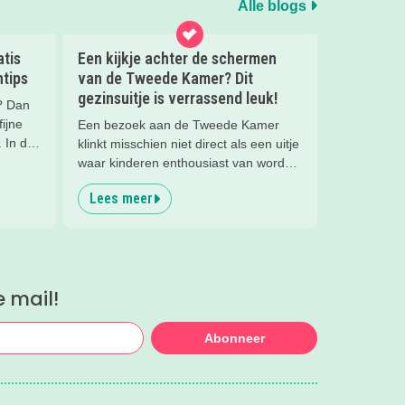
Alle blogs
atis
Een kijkje achter de schermen
ntips
van de Tweede Kamer? Dit
gezinsuitje is verrassend leuk!
g? Dan
ijne
Een bezoek aan de Tweede Kamer
 In de
klinkt misschien niet direct als een uitje
en.
waar kinderen enthousiast van worden.
Blogmoeder Zi durfde het toch aan met
Lees meer
,
dochter Emily en werden tijdens de
ntips.
Familierondleiding van ProDemos
zijn
compleet verrast! Met een jonge
sympathieke gids, interactieve
opdrachten en een kijkje achter de
e mail!
schermen ontdekten we samen hoe de
politiek in Nederland werkt. De
kinderen hingen werkelijk aan de
Abonneer
lippen van de gids.