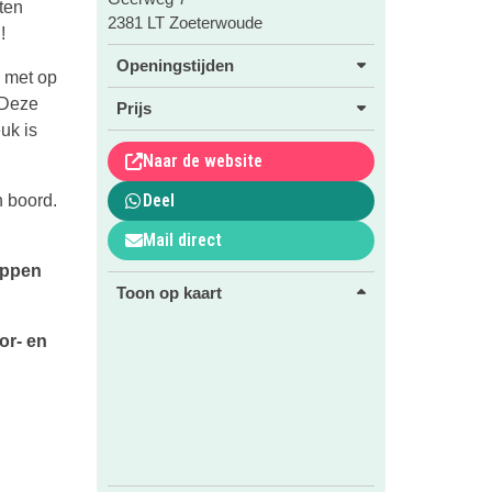
ten
2381 LT Zoeterwoude
n
!
Openingstijden
, met op
 Deze
Prijs
uk is
Naar de website
Deel
n boord.
Mail direct
tappen
Toon op kaart
or- en