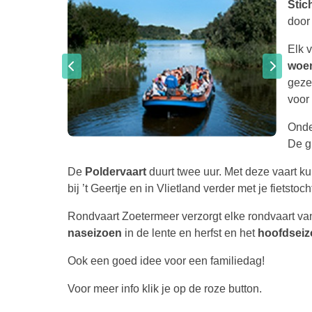
Stic
door
Elk 
woe
gezel
voor
Onde
De g
De
Poldervaart
duurt twee uur. Met deze vaart ku
bij ’t Geertje en in Vlietland verder met je fietstoch
Rondvaart Zoetermeer verzorgt elke rondvaart va
naseizoen
in de lente en herfst en het
hoofdseiz
Ook een goed idee voor een familiedag!
Voor meer info klik je op de roze button.