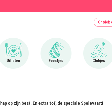
Ontdek 
Ga naar Uit eten
Ga naar Feestjes
Ga naa
Uit eten
Feestjes
Clubjes
ap op zijn best. En extra tof, de speciale Spelevaart!