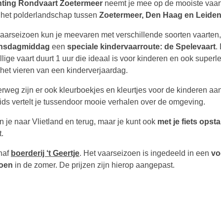
hting Rondvaart Zoetermeer
neemt je mee op de mooiste vaar
 het polderlandschap tussen
Zoetermeer, Den Haag en Leide
vaarseizoen kun je meevaren met verschillende soorten vaarten
nsdagmiddag
een
speciale kindervaarroute: de Spelevaart
.
lige vaart duurt 1 uur die ideaal is voor kinderen en ook superle
 het vieren van een kinderverjaardag.
rweg zijn er ook kleurboekjes en kleurtjes voor de kinderen aa
ids vertelt je tussendoor mooie verhalen over de omgeving.
n je naar Vlietland en terug, maar je kunt ook
met je fiets ops
t.
naf
boerderij ‘t Geertje
. Het vaarseizoen is ingedeeld in een
vo
oen
in de zomer. De prijzen zijn hierop aangepast.