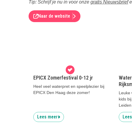
Tip: Schrijf je nu in voor onze
gratis Nieuwsbrief
e
Naar de website
EPICX Zomerfestival 0-12 jr
Water
Rijks
Heel veel waterpret en speelplezier bij
EPICX Den Haag deze zomer!
Leuke 
kids b
Leiden
Lees meer
Lees