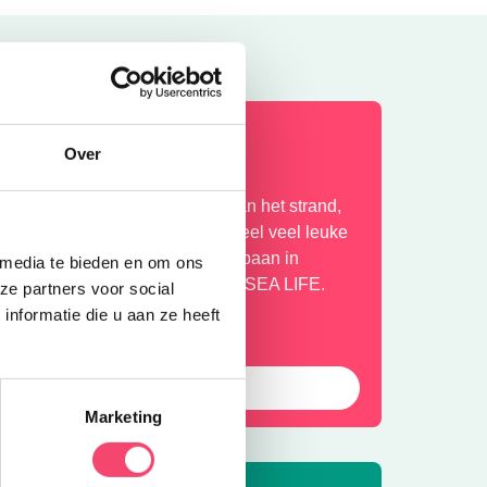
aagse Hotspots met kids
Over
n Den Haag geniet je met kids van het strand,
e winkels in de binnenstad en heel veel leuke
ttracties. Van een ritje in de achtbaan in
 media te bieden en om ons
rievliet tot onderwater duiken in SEA LIFE.
ze partners voor social
erfect voor een heuse citytrip!
nformatie die u aan ze heeft
Bekijk alle uitjes
Marketing