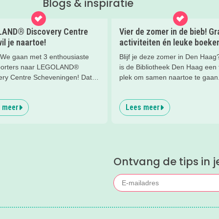
Blogs & inspiratie
AND® Discovery Centre
Vier de zomer in de bieb! Gr
il je naartoe!
activiteiten én leuke boeke
! We gaan met 3 enthousiaste
Blijf je deze zomer in Den Haa
porters naar LEGOLAND®
is de Bibliotheek Den Haag een f
ery Centre Scheveningen! Dat
plek om samen naartoe te gaan.
 op de boulevard van
Zomerbieb is elke dag iets te do
ingen waar die toffe giraffe
Van creatieve workshops en
 meer
Lees meer
or staat.... Wat een geweldig
voorleesmomenten tot spelletjes
ijk LEGO® speelparadijs voor
speurtochten en zomerse boeke
en!
En het mooiste? Alle activiteiten 
gratis.
Ontvang de tips in j