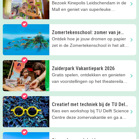
Bezoek Kinepolis Leidschendam in de
Mall en geniet van superleuke
familiefilms. Mét airco!
Zomertekenschool: zomer van je
dromen
Ontdek hoe je jouw dromen op papier
zet in de Zomertekenschool in het altijd
leuke Kinderboekenmuseum!
Zuiderpark Vakantiepark 2026
Gratis spelen, ontdekken en genieten
van voorstellingen op het theatereiland
van het Zuiderparktheater!
Creatief met techniek bij de TU Delft
deze zomer
Kies een workshop bij TU Delft Science
Centre deze zomervakantie en ga aan
de slag in de Techniekstudio