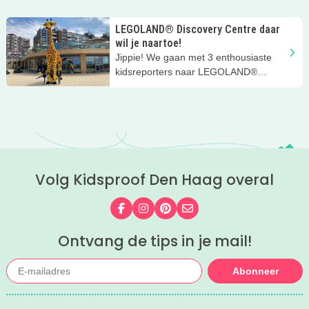
LEGOLAND® Discovery Centre daar
wil je naartoe!
Jippie! We gaan met 3 enthousiaste
kidsreporters naar LEGOLAND®
Discovery Centre Scheveningen! Dat
gebouw op de boulevard van
Scheveningen waar die toffe giraffe
Gigi voor staat.... Wat een geweldig
kleurrijk LEGO® speelparadijs voor
kinderen!
Volg Kidsproof Den Haag overal
Volg ons op Facebook
Volg ons op Instagram
Volg ons op Pinterest
Mail ons
Ontvang de tips in je mail!
Abonneer