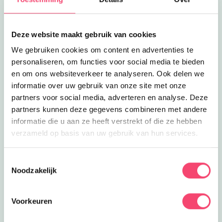
over je eigen lichaam. Spectaculair
uitje!
Filmhuis Den Haag
Deze website maakt gebruik van cookies
zaterdag 29 augustus
Iedere zaterdag en zondag zie je de
We gebruiken cookies om content en advertenties te
leukste kinderfilms bij Filmhuis Den
personaliseren, om functies voor social media te bieden
Haag, een Kidsproof favoriet.
en om ons websiteverkeer te analyseren. Ook delen we
informatie over uw gebruik van onze site met onze
Reis door de mens bij CORPUS
zondag 30 augustus
partners voor social media, adverteren en analyse. Deze
Kom naar CORPUS en ontdek alles
partners kunnen deze gegevens combineren met andere
over je eigen lichaam. Spectaculair
informatie die u aan ze heeft verstrekt of die ze hebben
uitje!
verzameld op basis van uw gebruik van hun services.
Filmhuis Den Haag
zondag 30 augustus
Toestemmingsselectie
Iedere zaterdag en zondag zie je de
Noodzakelijk
leukste kinderfilms bij Filmhuis Den
Haag, een Kidsproof favoriet.
Voorkeuren
Reis door de mens bij CORPUS
woensdag 2 september
Kom naar CORPUS en ontdek alles