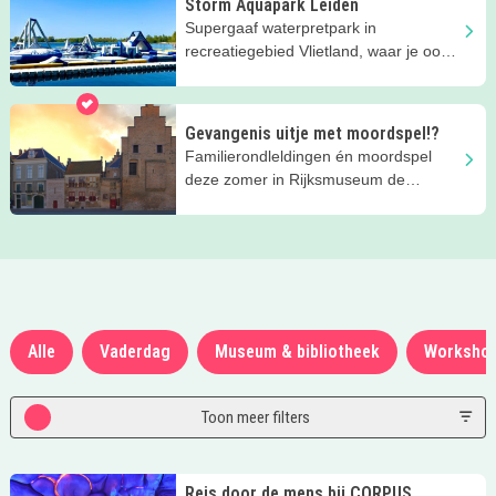
Storm Aquapark Leiden
Supergaaf waterpretpark in
recreatiegebied Vlietland, waar je ook
kunt suppen en nog veel meer!
Gevangenis uitje met moordspel!?
Familierondleldingen én moordspel
deze zomer in Rijksmuseum de
Gevangenpoort!
Alle
Vaderdag
Museum & bibliotheek
Worksho
Toon meer filters
Reis door de mens bij CORPUS