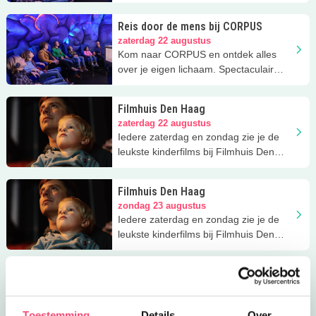
uitje!
Reis door de mens bij CORPUS
zaterdag 22 augustus
Kom naar CORPUS en ontdek alles
over je eigen lichaam. Spectaculair
uitje!
Filmhuis Den Haag
zaterdag 22 augustus
Iedere zaterdag en zondag zie je de
leukste kinderfilms bij Filmhuis Den
Haag, een Kidsproof favoriet.
Filmhuis Den Haag
zondag 23 augustus
Iedere zaterdag en zondag zie je de
leukste kinderfilms bij Filmhuis Den
Haag, een Kidsproof favoriet.
Reis door de mens bij CORPUS
woensdag 26 augustus
Kom naar CORPUS en ontdek alles
Toestemming
Details
Over