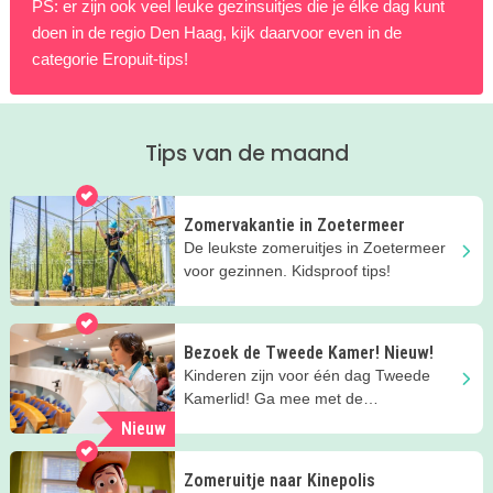
PS: er zijn ook veel leuke gezinsuitjes die je élke dag kunt
doen in de regio Den Haag, kijk daarvoor even in de
categorie Eropuit-tips!
Tips van de maand
Zomervakantie in Zoetermeer
De leukste zomeruitjes in Zoetermeer
voor gezinnen. Kidsproof tips!
Bezoek de Tweede Kamer! Nieuw!
Kinderen zijn voor één dag Tweede
Kamerlid! Ga mee met de
Familierondleiding van ProDemos in
Nieuw
Den Haag.
Zomeruitje naar Kinepolis