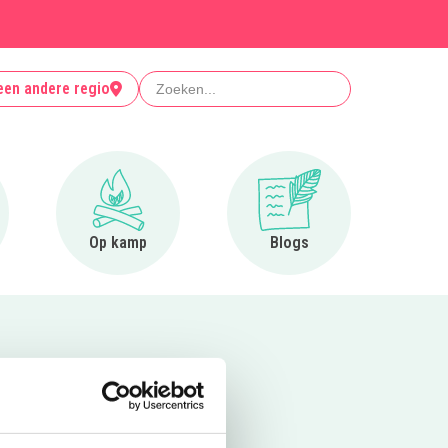
Zoeken
een andere regio
r Clubjes
Ga naar Op kamp
Ga naar Blogs
Op kamp
Blogs