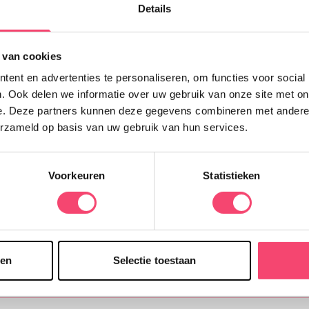
Details
 van cookies
Ontvang de tips in j
ent en advertenties te personaliseren, om functies voor social
. Ook delen we informatie over uw gebruik van onze site met on
e. Deze partners kunnen deze gegevens combineren met andere i
erzameld op basis van uw gebruik van hun services.
en uitjes in onze mooie stad Den Haag met andere ouders delen, daar
blij van!"- Tamara en Jantine -
Voorkeuren
Statistieken
sen
Selectie toestaan