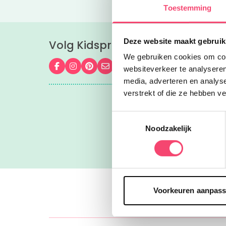
Toestemming
Deze website maakt gebruik
Volg Kidsproof Den Haag overal
We gebruiken cookies om cont
Volg ons op Facebook
Volg ons op Instagram
Volg ons op Pinterest
Mail ons
websiteverkeer te analyseren
media, adverteren en analys
verstrekt of die ze hebben v
"Adresjes 
Toestemmingsselectie
Noodzakelijk
Voorkeuren aanpas