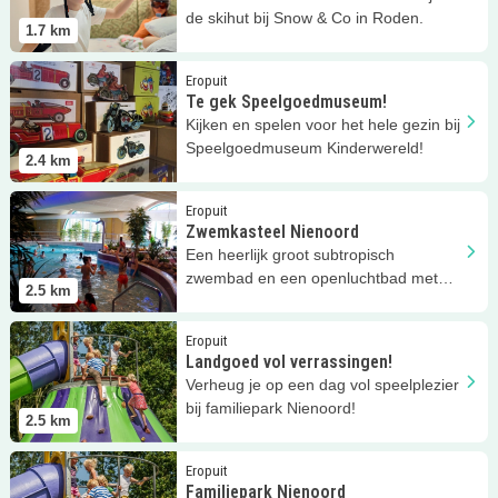
de skihut bij Snow & Co in Roden.
1.7
km
Lees meer
Te gek Speelgoedmuseum!
Eropuit
Te gek Speelgoedmuseum!
Kijken en spelen voor het hele gezin bij
Speelgoedmuseum Kinderwereld!
2.4
km
Lees meer
Zwemkasteel Nienoord
Eropuit
Zwemkasteel Nienoord
Een heerlijk groot subtropisch
zwembad en een openluchtbad met
2.5
km
veel activiteiten!
Lees meer
Landgoed vol verrassingen!
Eropuit
Landgoed vol verrassingen!
Verheug je op een dag vol speelplezier
bij familiepark Nienoord!
2.5
km
Lees meer
Familiepark Nienoord
Eropuit
Familiepark Nienoord