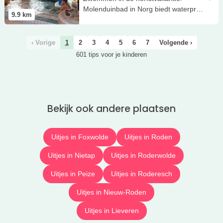
Molenduinbad in Norg biedt waterpret
9.9
km
voor jong en oud!
‹ Vorige
1
2
3
4
5
6
7
Volgende ›
601 tips voor je kinderen
Bekijk ook andere plaatsen
Uitjes in Foxwolde
Uitjes in Roden
Uitjes in Nietap
Uitjes in Roderwolde
Uitjes in Peize
Uitjes in Roderesch
Uitjes in Nieuw-Roden
Uitjes in Lieveren