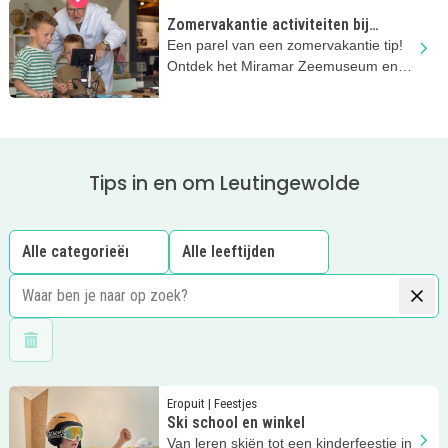
Zomervakantie activiteiten bij
Miramar Zeemuseum
Een parel van een zomervakantie tip!
Ontdek het Miramar Zeemuseum en
hun nieuwe tentoonstelling.
Tips in en om Leutingewolde
Wis filters
Lees meer
Ski school en winkel
Eropuit | Feestjes
Ski school en winkel
Van leren skiën tot een kinderfeestje in