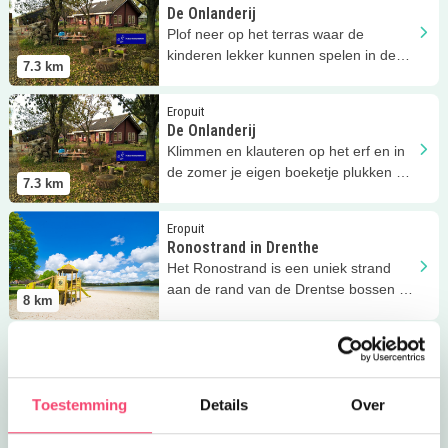
De Onlanderij
Plof neer op het terras waar de
kinderen lekker kunnen spelen in de
7.3
km
speeltuin bij De Onlanderij!
Lees meer
De Onlanderij
Eropuit
De Onlanderij
Klimmen en klauteren op het erf en in
de zomer je eigen boeketje plukken bij
7.3
km
De Onlanderij!
Lees meer
Ronostrand in Drenthe
Eropuit
Ronostrand in Drenthe
Het Ronostrand is een uniek strand
aan de rand van de Drentse bossen in
8
km
het dorpje.
Lees meer
Vrijetijdsfair Norg
Uitagenda
Vrijetijdsfair Norg
Ontdek hier de activiteiten voor de
Toestemming
Details
Over
Vrijetijdsfair in Norg. Voor jong en oud!
8.9
km