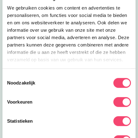
Zwemkasteel Nienoord
We gebruiken cookies om content en advertenties te
Een heerlijk groot subtropisch
personaliseren, om functies voor social media te bieden
zwembad en een openluchtbad met
6.9
km
veel activiteiten!
en om ons websiteverkeer te analyseren. Ook delen we
Sluiten
informatie over uw gebruik van onze site met onze
Lees meer
Landgoed vol verrassingen!
Eropuit
partners voor social media, adverteren en analyse. Deze
Landgoed vol verrassingen!
partners kunnen deze gegevens combineren met andere
Verheug je op een dag vol speelplezier
bij familiepark Nienoord!
informatie die u aan ze heeft verstrekt of die ze hebben
6.9
km
verzameld op basis van uw gebruik van hun services.
Lees meer
Familiepark Nienoord
Eropuit
Familiepark Nienoord
Toestemmingsselectie
Kom met je hele familie naar het
Noodzakelijk
Familiepark Nienoord in Leek voor een
6.9
km
gezellige dag!
Voorkeuren
Lees meer
Brandweerdag met Marshall
Uitagenda
Brandweerdag met Marshall
Tatu tatu! Op zaterdag 24 augustus
Statistieken
Doe mee en maak kans op één van de 5
staat Familiepark Nienoord in het
6.9
km
gezinstickets voor Kasteel de Haar!
teken van de ‘Brandweer’.