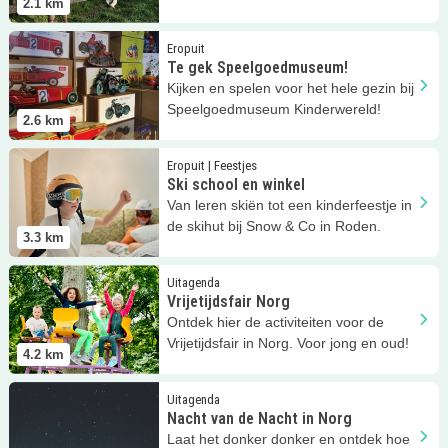
2.1
km
speeltuin tot een theeschenkerij!
Lees meer
Te gek Speelgoedmuseum!
Eropuit
Te gek Speelgoedmuseum!
Kijken en spelen voor het hele gezin bij
Speelgoedmuseum Kinderwereld!
2.6
km
Lees meer
Ski school en winkel
Eropuit | Feestjes
Ski school en winkel
Van leren skiën tot een kinderfeestje in
de skihut bij Snow & Co in Roden.
3.3
km
Lees meer
Vrijetijdsfair Norg
Uitagenda
Vrijetijdsfair Norg
Ontdek hier de activiteiten voor de
Vrijetijdsfair in Norg. Voor jong en oud!
4.2
km
Lees meer
Nacht van de Nacht in Norg
Uitagenda
Nacht van de Nacht in Norg
Laat het donker donker en ontdek hoe