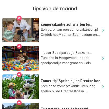
Tips van de maand
Zomervakantie activiteiten bij
Miramar Zeemuseum
Een parel van een zomervakantie tip!
Ontdek het Miramar Zeemuseum en
hun nieuwe tentoonstelling.
Indoor Speelparadijs Funzone
Hoogeveen
Funzone in Hoogeveen. Indoor
speelparadijs voor groot en klein.
Zomer tip! Spelen bij de Drentse koe
Kom deze zomervakantie uren lang
spelen bij de Drentse Koe in
Ruinerwold.