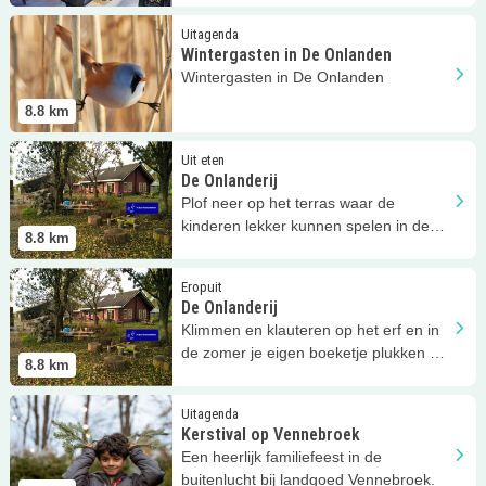
Lees meer
Wintergasten in De Onlanden
Uitagenda
Wintergasten in De Onlanden
Wintergasten in De Onlanden
8.8
km
Lees meer
De Onlanderij
Uit eten
De Onlanderij
Plof neer op het terras waar de
kinderen lekker kunnen spelen in de
8.8
km
speeltuin bij De Onlanderij!
Lees meer
De Onlanderij
Eropuit
De Onlanderij
Klimmen en klauteren op het erf en in
de zomer je eigen boeketje plukken bij
8.8
km
De Onlanderij!
Lees meer
Kerstival op Vennebroek
Uitagenda
Kerstival op Vennebroek
Een heerlijk familiefeest in de
buitenlucht bij landgoed Vennebroek.