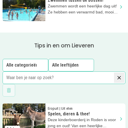
Zwemmen tussen de bossen!
Zwemmen wordt een heerlijke dag uit!
Ze hebben een verwarmd bad, mooie
speeltuin en een kiosk.
Tips in en om Lieveren
Wis filters
Lees meer
Spelen, dieren &amp; thee!
Eropuit | Uit eten
Spelen, dieren & thee!
Deze kinderboerderij in Roden is voor
jong en oud! Van een heerlijke