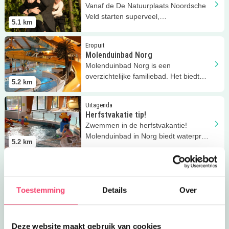
Vanaf de De Natuurplaats Noordsche
Veld starten superveel,
5.1
km
rolstoeltoegankelijke wandelroutes.
Lees meer
Molenduinbad Norg
Eropuit
Molenduinbad Norg
Molenduinbad Norg is een
overzichtelijke familiebad. Het biedt
5.2
km
waterpret voor jong en oud.
Lees meer
Herfstvakatie tip!
Uitagenda
Herfstvakatie tip!
Zwemmen in de herfstvakantie!
Molenduinbad in Norg biedt waterpret
5.2
km
voor jong en oud!
Lees meer
Ronostrand in Drenthe
Eropuit
Ronostrand in Drenthe
Het Ronostrand is een uniek strand
Toestemming
Details
Over
aan de rand van de Drentse bossen in
5.9
km
het dorpje.
Lees meer
Zwemkasteel Nienoord
Eropuit
Deze website maakt gebruik van cookies