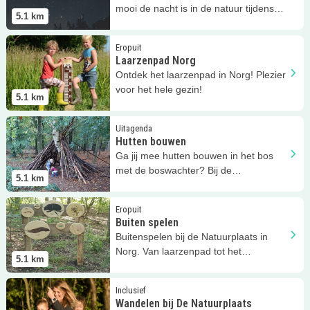
mooi de nacht is in de natuur tijdens
5.1
km
de Nacht van de Nacht!
Lees meer
Laarzenpad Norg
Eropuit
Laarzenpad Norg
Ontdek het laarzenpad in Norg! Plezier
voor het hele gezin!
5.1
km
Lees meer
Hutten bouwen
Uitagenda
Hutten bouwen
Ga jij mee hutten bouwen in het bos
met de boswachter? Bij de
5.1
km
Natuurplaats in Norg.
Lees meer
Buiten spelen
Eropuit
Buiten spelen
Buitenspelen bij de Natuurplaats in
Norg. Van laarzenpad tot het
5.1
km
Donderpad!
Lees meer
Wandelen bij De Natuurplaats
Inclusief
Wandelen bij De Natuurplaats