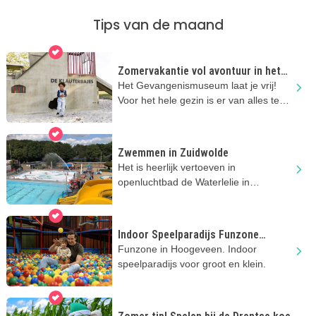
Tips van de maand
Zomervakantie vol avontuur in het
Gevangenismuseum
Het Gevangenismuseum laat je vrij!
Voor het hele gezin is er van alles te
doen en te beleven in de zomer!
Zwemmen in Zuidwolde
Het is heerlijk vertoeven in
openluchtbad de Waterlelie in
Zuidwolde! Zwemmen, glijden en
spelen!
Indoor Speelparadijs Funzone
Hoogeveen
Funzone in Hoogeveen. Indoor
speelparadijs voor groot en klein.