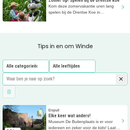
Zomer tip! Spelen bij de Drentse koe
Kom deze zomervakantie uren lang
spelen bij de Drentse Koe in
Ruinerwold.
Tips in en om Winde
Wis filters
Lees meer
Elke keer wat anders!
Eropuit
Elke keer wat anders!
Museum De Buitenplaats is er voor
iedereen en zeker voor de kids! Laat