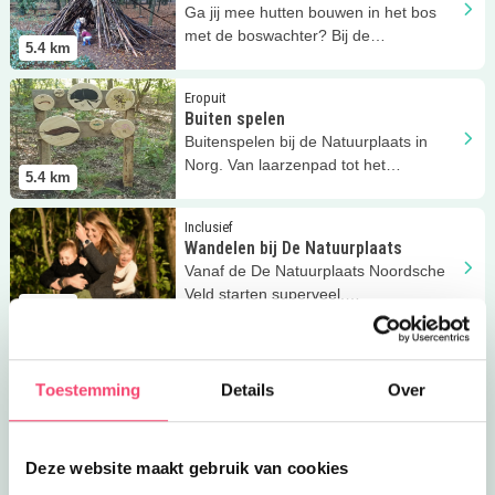
Ga jij mee hutten bouwen in het bos
met de boswachter? Bij de
5.4
km
Natuurplaats in Norg.
Lees meer
Buiten spelen
Eropuit
Buiten spelen
Buitenspelen bij de Natuurplaats in
Norg. Van laarzenpad tot het
5.4
km
Donderpad!
Lees meer
Wandelen bij De Natuurplaats
Inclusief
Wandelen bij De Natuurplaats
Vanaf de De Natuurplaats Noordsche
Veld starten superveel,
5.4
km
rolstoeltoegankelijke wandelroutes.
Lees meer
Wintergasten in De Onlanden
Uitagenda
Wintergasten in De Onlanden
Toestemming
Details
Over
Wintergasten in De Onlanden
5.7
km
Deze website maakt gebruik van cookies
Lees meer
De Onlanderij
Uit eten