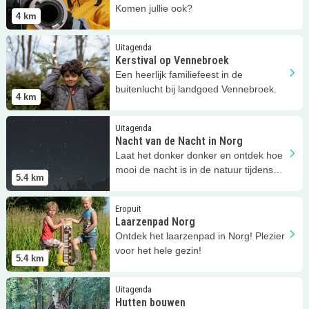
Komen jullie ook?
4
km
Lees meer
Kerstival op Vennebroek
Uitagenda
Kerstival op Vennebroek
Een heerlijk familiefeest in de
buitenlucht bij landgoed Vennebroek.
4
km
Lees meer
Nacht van de Nacht in Norg
Uitagenda
Nacht van de Nacht in Norg
Laat het donker donker en ontdek hoe
mooi de nacht is in de natuur tijdens
5.4
km
de Nacht van de Nacht!
Lees meer
Laarzenpad Norg
Eropuit
Laarzenpad Norg
Ontdek het laarzenpad in Norg! Plezier
voor het hele gezin!
5.4
km
Lees meer
Hutten bouwen
Uitagenda
Hutten bouwen