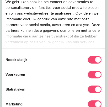
We gebruiken cookies om content en advertenties te
De Onlanderij
Plof neer op het terras waar de
personaliseren, om functies voor social media te bieden
kinderen lekker kunnen spelen in de
en om ons websiteverkeer te analyseren. Ook delen we
5.7
km
speeltuin bij De Onlanderij!
informatie over uw gebruik van onze site met onze
Lees meer
De Onlanderij
partners voor social media, adverteren en analyse. Deze
Eropuit
De Onlanderij
partners kunnen deze gegevens combineren met andere
Klimmen en klauteren op het erf en in
informatie die u aan ze heeft verstrekt of die ze hebben
de zomer je eigen boeketje plukken bij
verzameld op basis van uw gebruik van hun services.
5.7
km
De Onlanderij!
Lees meer
Te gek Speelgoedmuseum!
Eropuit
Toestemmingsselectie
Te gek Speelgoedmuseum!
Noodzakelijk
Kijken en spelen voor het hele gezin bij
Speelgoedmuseum Kinderwereld!
6.4
km
Voorkeuren
Lees meer
Ski school en winkel
Eropuit | Feestjes
Ski school en winkel
Statistieken
Van leren skiën tot een kinderfeestje in
de skihut bij Snow & Co in Roden.
6.4
km
Marketing