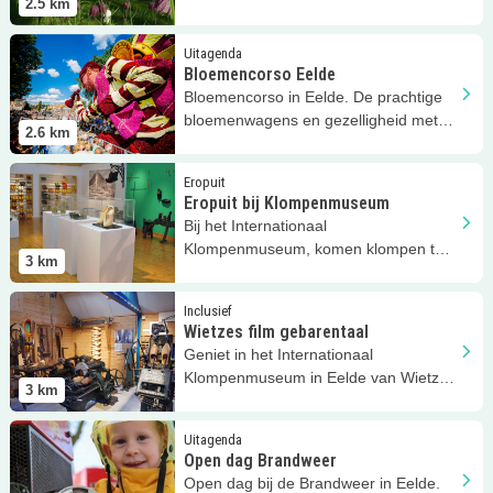
2.5
km
ze ontdekken via denksleutels en..
Lees meer
Bloemencorso Eelde
Uitagenda
Bloemencorso Eelde
Bloemencorso in Eelde. De prachtige
bloemenwagens en gezelligheid met
2.6
km
muziek. Komen jullie ook?
Lees meer
Eropuit bij Klompenmuseum
Eropuit
Eropuit bij Klompenmuseum
Bij het Internationaal
Klompenmuseum, komen klompen tot
3
km
leven!
Lees meer
Wietzes film gebarentaal
Inclusief
Wietzes film gebarentaal
Geniet in het Internationaal
Klompenmuseum in Eelde van Wietzes
3
km
film, in de Nederlandse Gebarentaal!
Lees meer
Open dag Brandweer
Uitagenda
Open dag Brandweer
Open dag bij de Brandweer in Eelde.