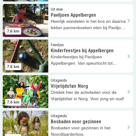
Lees meer
Paviljoen Appelbergen
Uit eten
Paviljoen Appelbergen
Heerlijk wandelen in het bos en daarna
lekker pannenkoeken eten bij Paviljoen
7.6
km
Appelbergen!
Lees meer
Kinderfeestjes bij Appelbergen
Feestjes
Kinderfeestjes bij Appelbergen
Kinderfeestjes bij Paviljoen
Appelbergen. Van speurtocht tot
7.6
km
bosgolf! Kidsprooftip!
Lees meer
Vrijetijdsfair Norg
Uitagenda
Vrijetijdsfair Norg
Ontdek hier de activiteiten voor de
Vrijetijdsfair in Norg. Voor jong en oud!
7.6
km
Lees meer
Bosbaden voor gezinnen
Uitagenda
Bosbaden voor gezinnen
Bosbaden voor gezinnen in het
Noordlaarderbos.