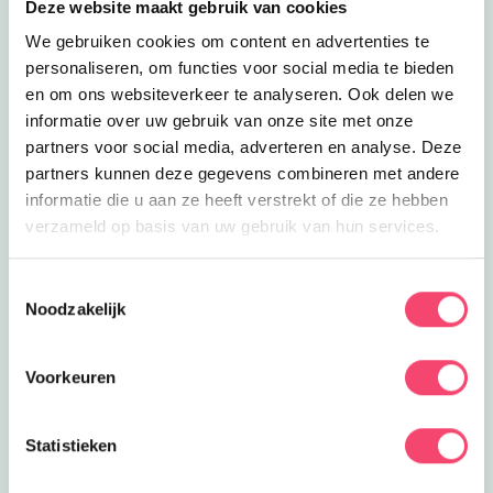
Deze website maakt gebruik van cookies
Lees meer
Bosbaden voor gezinnen
Uitagenda
Bosbaden voor gezinnen
We gebruiken cookies om content en advertenties te
Bosbaden voor gezinnen in het
personaliseren, om functies voor social media te bieden
Noordlaarderbos.
en om ons websiteverkeer te analyseren. Ook delen we
5.6
km
informatie over uw gebruik van onze site met onze
Lees meer
Ponykamp in Glimmen
Op kamp
partners voor social media, adverteren en analyse. Deze
Ponykamp in Glimmen
partners kunnen deze gegevens combineren met andere
Kom naar een gaaf ponykamp van
informatie die u aan ze heeft verstrekt of die ze hebben
manege de Bongerd in Glimmen.
7.1
km
verzameld op basis van uw gebruik van hun services.
Lees meer
Plaza Sportz Assen
Eropuit | Feestjes
Toestemmingsselectie
Plaza Sportz Assen
Noodzakelijk
Ontdek Plaza Sportz Assen. Dé in- en
outdoorlocatie voor families.
7.5
km
Voorkeuren
Lees meer
Kindertheater
Uitagenda
Kindertheater
Statistieken
Interactief kindertheater op het beach
terras bij Pand 17 in Assen. Madame
7.5
km
Philou en de Stelmakers.