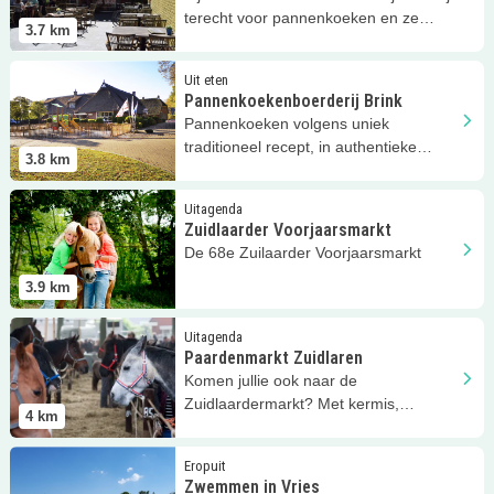
terecht voor pannenkoeken en ze
3.7
km
hebben een ijssalon!
Lees meer
Pannenkoekenboerderij Brink
Uit eten
Pannenkoekenboerderij Brink
Pannenkoeken volgens uniek
traditioneel recept, in authentieke
3.8
km
boerderijsfeer met Kidsproof speelplek!
Lees meer
Zuidlaarder Voorjaarsmarkt
Uitagenda
Zuidlaarder Voorjaarsmarkt
De 68e Zuilaarder Voorjaarsmarkt
3.9
km
Lees meer
Paardenmarkt Zuidlaren
Uitagenda
Paardenmarkt Zuidlaren
Komen jullie ook naar de
Zuidlaardermarkt? Met kermis,
4
km
paarden en warenmarkt.
Lees meer
Zwemmen in Vries
Eropuit
Zwemmen in Vries