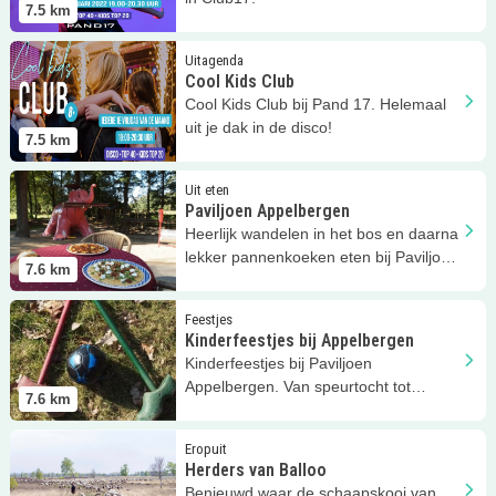
7.5
km
Lees meer
Cool Kids Club
Uitagenda
Cool Kids Club
Cool Kids Club bij Pand 17. Helemaal
uit je dak in de disco!
7.5
km
Lees meer
Paviljoen Appelbergen
Uit eten
Paviljoen Appelbergen
Heerlijk wandelen in het bos en daarna
lekker pannenkoeken eten bij Paviljoen
7.6
km
Appelbergen!
Lees meer
Kinderfeestjes bij Appelbergen
Feestjes
Kinderfeestjes bij Appelbergen
Kinderfeestjes bij Paviljoen
Appelbergen. Van speurtocht tot
7.6
km
bosgolf! Kidsprooftip!
Lees meer
Herders van Balloo
Eropuit
Herders van Balloo
Benieuwd waar de schaapskooi van