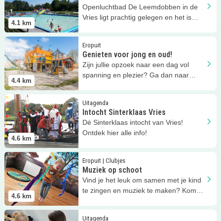
Openluchtbad De Leemdobben in de
Vries ligt prachtig gelegen en het is
4.1
km
daar héérlijk zwemmen!
Lees meer
Genieten voor jong en oud!
Eropuit
Genieten voor jong en oud!
Zijn jullie opzoek naar een dag vol
spanning en plezier? Ga dan naar
4.4
km
attractiepark Sprookjeshof!
Lees meer
Intocht Sinterklaas Vries
Uitagenda
Intocht Sinterklaas Vries
Dé Sinterklaas intocht van Vries!
Ontdek hier alle info!
4.6
km
Lees meer
Muziek op schoot
Eropuit | Clubjes
Muziek op schoot
Vind je het leuk om samen met je kind
te zingen en muziek te maken? Kom
4.6
km
naar de cursus Muziek op schoot.
Lees meer
Muziek op schoot
Uitagenda