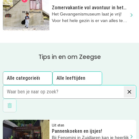
Zomervakantie vol avontuur in het
Gevangenismuseum
Het Gevangenismuseum laat je vrij!
Voor het hele gezin is er van alles te
doen en te beleven in de zomer!
Tips in en om Zeegse
Wis filters
Lees meer
Pannenkoeken en ijsjes!
Uit eten
Pannenkoeken en ijsjes!
Bij Fenomini in Zuidlaren kan je heerlijk