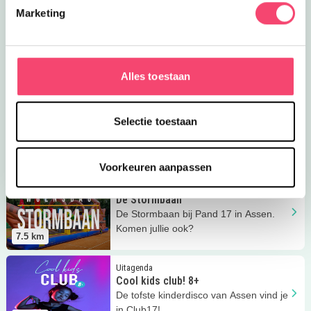
Marketing
Lees meer
Kids Fun Assen
Uitagenda
Kids Fun Assen
In de herfstvakantie kun je volledig uit
je dak bij Pand17!
7.5
km
Alles toestaan
Lees meer
Familiezondag
Uitagenda
Familiezondag
Selectie toestaan
Familiezondag bij Pand 17 in Assen
7.5
km
Voorkeuren aanpassen
Lees meer
De Stormbaan
Uitagenda
De Stormbaan
De Stormbaan bij Pand 17 in Assen.
Komen jullie ook?
7.5
km
Lees meer
Cool kids club! 8+
Uitagenda
Cool kids club! 8+
De tofste kinderdisco van Assen vind je
in Club17!