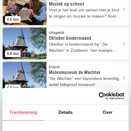
Muziek op schoot
Vind je het leuk om samen met je kind
te zingen en muziek te maken? Kom
4.6
km
naar de cursus Muziek op schoot.
Lees meer
Oktober kindermaand
Uitagenda
Oktober kindermaand
Oktober is kindermaand bij " De
Wachter' in Zuidlaren. Van koekjes
4.8
km
bakken tot spelen!
Lees meer
Molenmuseum de Wachter
Eropuit
Molenmuseum de Wachter
"De Wachter" een bijzondere levendig,
actief kidsproof museum!
4.8
km
Lees meer
Drentse Molendag
Uitagenda
Drentse Molendag
Toestemming
Details
Over
MUSEUM DE WACHTER en de
DRENTSE MOLENDAG! Kidsprooftip!
4.8
km