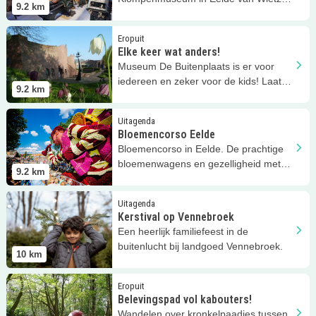
9.2
km
film, in de Nederlandse Gebarentaal!
Lees meer
Elke keer wat anders!
Eropuit
Elke keer wat anders!
Museum De Buitenplaats is er voor
iedereen en zeker voor de kids! Laat
9.2
km
ze ontdekken via denksleutels en..
Lees meer
Bloemencorso Eelde
Uitagenda
Bloemencorso Eelde
Bloemencorso in Eelde. De prachtige
bloemenwagens en gezelligheid met
9.2
km
muziek. Komen jullie ook?
Lees meer
Kerstival op Vennebroek
Uitagenda
Kerstival op Vennebroek
Een heerlijk familiefeest in de
buitenlucht bij landgoed Vennebroek.
10
km
Lees meer
Belevingspad vol kabouters!
Eropuit
Belevingspad vol kabouters!
Wandelen over kronkelpaadjes tussen