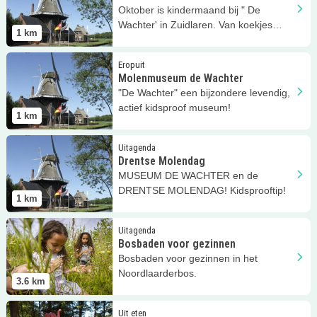
Oktober is kindermaand bij " De
Wachter' in Zuidlaren. Van koekjes
1
km
bakken tot spelen!
Lees meer
Molenmuseum de Wachter
Eropuit
Molenmuseum de Wachter
"De Wachter" een bijzondere levendig,
actief kidsproof museum!
1
km
Lees meer
Drentse Molendag
Uitagenda
Drentse Molendag
MUSEUM DE WACHTER en de
DRENTSE MOLENDAG! Kidsprooftip!
1
km
Lees meer
Bosbaden voor gezinnen
Uitagenda
Bosbaden voor gezinnen
Bosbaden voor gezinnen in het
Noordlaarderbos.
3.6
km
Lees meer
Paviljoen Appelbergen
Uit eten