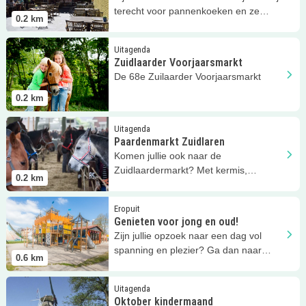
terecht voor pannenkoeken en ze
0.2
km
hebben een ijssalon!
Lees meer
Zuidlaarder Voorjaarsmarkt
Uitagenda
Zuidlaarder Voorjaarsmarkt
De 68e Zuilaarder Voorjaarsmarkt
0.2
km
Lees meer
Paardenmarkt Zuidlaren
Uitagenda
Paardenmarkt Zuidlaren
Komen jullie ook naar de
Zuidlaardermarkt? Met kermis,
0.2
km
paarden en warenmarkt.
Lees meer
Genieten voor jong en oud!
Eropuit
Genieten voor jong en oud!
Zijn jullie opzoek naar een dag vol
spanning en plezier? Ga dan naar
0.6
km
attractiepark Sprookjeshof!
Lees meer
Oktober kindermaand
Uitagenda
Oktober kindermaand