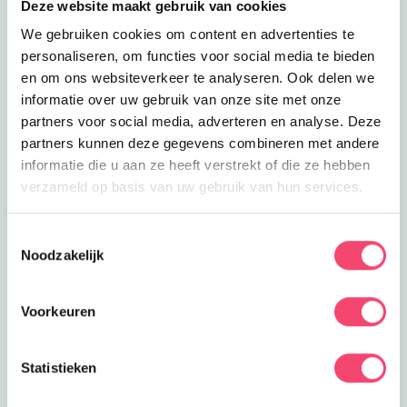
Deze website maakt gebruik van cookies
Lees meer
Ponykamp in Glimmen
Op kamp
Ponykamp in Glimmen
We gebruiken cookies om content en advertenties te
Kom naar een gaaf ponykamp van
personaliseren, om functies voor social media te bieden
manege de Bongerd in Glimmen.
en om ons websiteverkeer te analyseren. Ook delen we
5.7
km
informatie over uw gebruik van onze site met onze
Lees meer
Avontuurlijke feestjes!
Feestjes
partners voor social media, adverteren en analyse. Deze
Avontuurlijke feestjes!
partners kunnen deze gegevens combineren met andere
Kinderfeestje vol avontuur, spanning
informatie die u aan ze heeft verstrekt of die ze hebben
en uitdaging!
6.6
km
verzameld op basis van uw gebruik van hun services.
Lees meer
Pannenkoekenboerderij Brink
Uit eten
Toestemmingsselectie
Pannenkoekenboerderij Brink
Noodzakelijk
Pannenkoeken volgens uniek
traditioneel recept, in authentieke
6.6
km
boerderijsfeer met Kidsproof speelplek!
Voorkeuren
Lees meer
Zwemmen in Vries
Eropuit
Zwemmen in Vries
Statistieken
Openluchtbad De Leemdobben in de
Vries ligt prachtig gelegen en het is
7
km
daar héérlijk zwemmen!