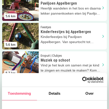
Paviljoen Appelbergen
Heerlijk wandelen in het bos en daarna
lekker pannenkoeken eten bij Paviljoen
5.6
km
Appelbergen!
Lees meer
Kinderfeestjes bij Appelbergen
Feestjes
Kinderfeestjes bij Appelbergen
Kinderfeestjes bij Paviljoen
Appelbergen. Van speurtocht tot
5.6
km
bosgolf! Kidsprooftip!
Lees meer
Muziek op schoot
Eropuit | Clubjes
Muziek op schoot
Vind je het leuk om samen met je kind
te zingen en muziek te maken? Kom
5.7
km
naar de cursus Muziek op schoot.
Lees meer
Muziek op schoot
Uitagenda
Muziek op schoot
Toestemming
Details
Over
Vind je het leuk om samen met je kind
te zingen en muziek te maken? Kom
5.7
km
naar de cursus Muziek op schoot.