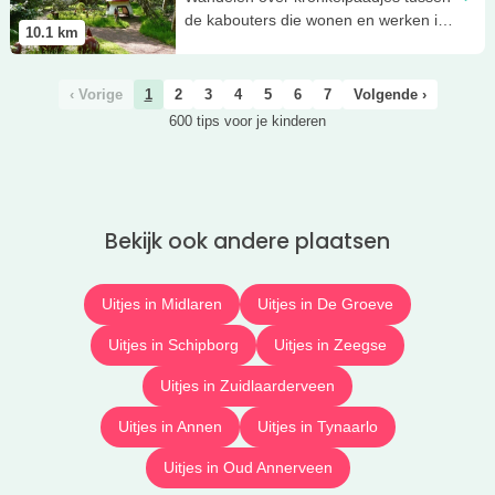
de kabouters die wonen en werken in
10.1
km
het rijk der kabouters!
‹ Vorige
1
2
3
4
5
6
7
Volgende ›
600 tips voor je kinderen
Bekijk ook andere plaatsen
Uitjes in Midlaren
Uitjes in De Groeve
Uitjes in Schipborg
Uitjes in Zeegse
Uitjes in Zuidlaarderveen
Uitjes in Annen
Uitjes in Tynaarlo
Uitjes in Oud Annerveen