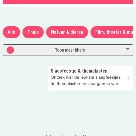
Alle
Thuis
Natuur & dieren
Film, theater & mus
Toon meer filters
Slaapfeestje & themakisten
Ontdek hier de leukste slaapfeestjes,
de themakisten en lasergames van
Feestdal!