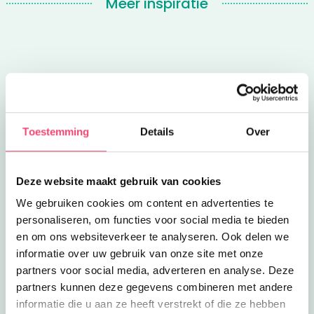
Meer inspiratie
Op zoek naar een leuk kinderfeestjes in de
regio Drenthe?
Toestemming
Details
Over
Kinderfeestjes in Anloo
Kinderfeestjes in Assen
Kinderfeestjes in Beilen
Kinderfeestjes in Borger
Deze website maakt gebruik van cookies
Kinderfeestjes in Coevorden
Kinderfeestjes in de Wijk
We gebruiken cookies om content en advertenties te
Kinderfeestjes in Diever
Kinderfeestjes in Dwingeloo
personaliseren, om functies voor social media te bieden
Kinderfeestjes in Eelde
Kinderfeestjes in Emmen
en om ons websiteverkeer te analyseren. Ook delen we
informatie over uw gebruik van onze site met onze
Kinderfeestjes in Exloo
Kinderfeestjes in Frederiksoord
partners voor social media, adverteren en analyse. Deze
Kinderfeestjes in Gasselte
Kinderfeestjes in Gieten
partners kunnen deze gegevens combineren met andere
Kinderfeestjes in Havelte
Kinderfeestjes in Hoogeveen
informatie die u aan ze heeft verstrekt of die ze hebben