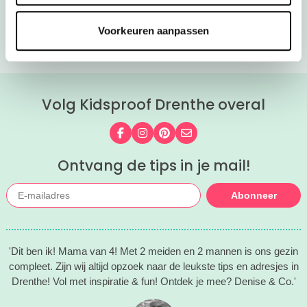
subtiele make-up, gelakte nagels en leuke accessoires om een
echte fotoshoot te doen.
Voorkeuren aanpassen
Volg Kidsproof Drenthe overal
Volg ons op Facebook
Volg ons op Instagram
Volg ons op Pinterest
Mail ons
Ontvang de tips in je mail!
Abonneer
'Dit ben ik! Mama van 4! Met 2 meiden en 2 mannen is ons gezin
compleet. Zijn wij altijd opzoek naar de leukste tips en adresjes in
Drenthe! Vol met inspiratie & fun! Ontdek je mee? Denise & Co.'