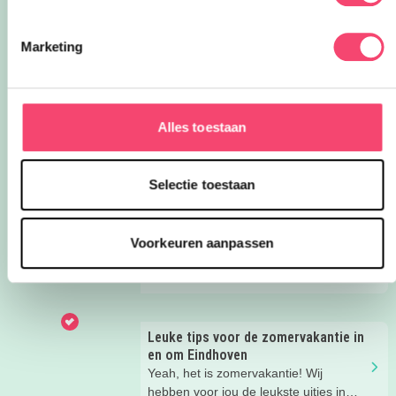
Van paleizen en musea tot waterpret,
theater en avontuurlijke doe-uitjes:
Marketing
ontdek 26 favoriete zomeruitjes voor
gezinnen door heel Nederland.
Onze favoriete zomerboeken voor
kinderen!
Alles toestaan
🌞 Zes weken zomervakantie! Met
deze favoriete kinderboeken vliegt de
vakantie voorbij.
Selectie toestaan
18x De Leukste Natuurspeeltuin in
Noord-Brabant
Voorkeuren aanpassen
Naar de speeltuin met de kids is altijd
een goed idee! Wij hebben een
overzicht gemaakt van de leukste
natuurspeeltuinen in de Provincie
Noord-Brabant!
Leuke tips voor de zomervakantie in
en om Eindhoven
Yeah, het is zomervakantie! Wij
hebben voor jou de leukste uitjes in