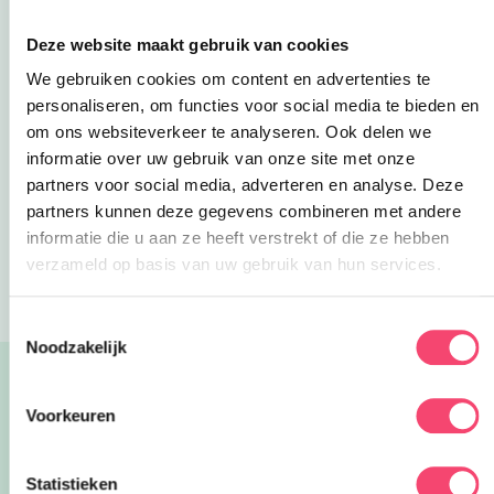
Er zijn natuurlijk veel meer leuke ideeën om
Deze website maakt gebruik van cookies
mama mee te verrassen. Wat dacht je van een
dagje uit met het elkaar? Check onze
Eropuit-
We gebruiken cookies om content en advertenties te
Deze link opent in een nieuwe tab
Deze link opent in een nieuwe tab
categorie
voor superleuke uitjes voor het hele
personaliseren, om functies voor social media te bieden en
gezin!
om ons websiteverkeer te analyseren. Ook delen we
informatie over uw gebruik van onze site met onze
Deel via WhatsApp
partners voor social media, adverteren en analyse. Deze
partners kunnen deze gegevens combineren met andere
informatie die u aan ze heeft verstrekt of die ze hebben
Blogs
Lieve DIY-ideetjes voor Moederdag!
verzameld op basis van uw gebruik van hun services.
Toestemmingsselectie
Noodzakelijk
Lees ook:
Voorkeuren
Alle blogs
26x zomeruitjes met kids door heel
Statistieken
Nederland