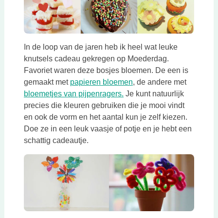
In de loop van de jaren heb ik heel wat leuke
knutsels cadeau gekregen op Moederdag.
Favoriet waren deze bosjes bloemen. De een is
Deze link opent in een n
gemaakt met
papieren bloemen
, de andere met
Deze link opent in een nie
bloemetjes van pijpenragers.
Je kunt natuurlijk
precies die kleuren gebruiken die je mooi vindt
en ook de vorm en het aantal kun je zelf kiezen.
Doe ze in een leuk vaasje of potje en je hebt een
schattig cadeautje.