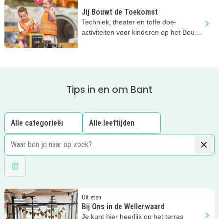
Jij Bouwt de Toekomst
Techniek, theater en toffe doe-
activiteiten voor kinderen op het Bouw
en Infra Park in Harderwijk.
Tips in en om Bant
Wis filters
Lees meer
Bij Ons in de Wellerwaard
Uit eten
Bij Ons in de Wellerwaard
Je kunt hier heerlijk op het terras