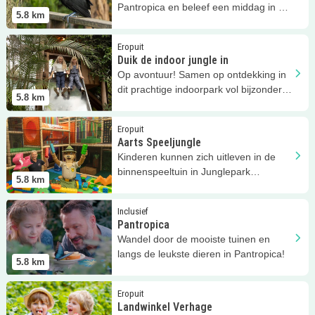
Pantropica en beleef een middag in de
5.8
km
jungle!
Lees meer
Duik de indoor jungle in
Eropuit
Duik de indoor jungle in
Op avontuur! Samen op ontdekking in
dit prachtige indoorpark vol bijzondere
5.8
km
bloemen, plantenten en dieren
Lees meer
Aarts Speeljungle
Eropuit
Aarts Speeljungle
Kinderen kunnen zich uitleven in de
binnenspeeltuin in Junglepark
5.8
km
Pantropica!
Lees meer
Pantropica
Inclusief
Pantropica
Wandel door de mooiste tuinen en
langs de leukste dieren in Pantropica!
5.8
km
Lees meer
Landwinkel Verhage
Eropuit
Landwinkel Verhage