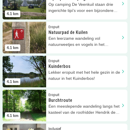
Op camping De Veenkuil staan drie
ingerichte tipi's voor een bijzondere
4.1
km
overnachting!
Lees meer
Natuurpad de Kuilen
Eropuit
Natuurpad de Kuilen
Een leerzame wandeling vol
natuurweetjes en vogels in het
4.1
km
Kuinderbos van Staatsbosbeheer!
Lees meer
Kuinderbos
Eropuit
Kuinderbos
Lekker eropuit met het hele gezin in de
natuur in het Kuinderbos!
4.1
km
Lees meer
Burchtroute
Eropuit
Burchtroute
Een meeslepende wandeling langs het
kasteel van de roofridder Hendrik de
4.1
km
Crane in het Kuinderbos!
Lees meer
EliJa opvang
Inclusief