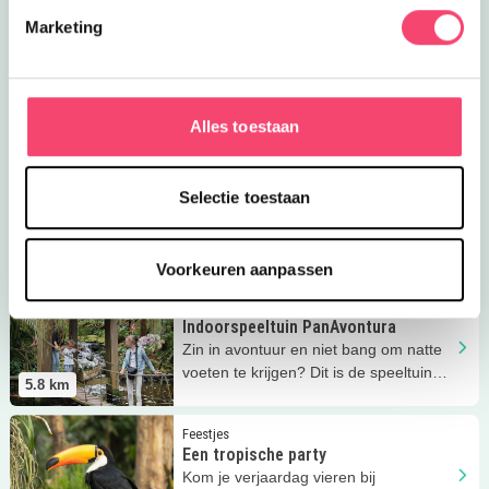
5.6
km
Marketing
Lees meer
Bosbad Emmeloord
Ja, ik wil winnen!
Clubjes
Bosbad Emmeloord
Zwemles voor diploma A, B of C?
Bosbad Emmeloord!
Alles toestaan
5.6
km
Lees meer
Vovem Volleybal
Clubjes
Selectie toestaan
Vovem Volleybal
Wil je op volleybal? Meld je aan bij
Vovem Volleybal in Emmeloord!
5.6
km
Voorkeuren aanpassen
Lees meer
Indoorspeeltuin PanAvontura
Eropuit
Indoorspeeltuin PanAvontura
Zin in avontuur en niet bang om natte
voeten te krijgen? Dit is de speeltuin
5.8
km
waar je écht naartoe moet!
Lees meer
Een tropische party
Feestjes
Een tropische party
Kom je verjaardag vieren bij