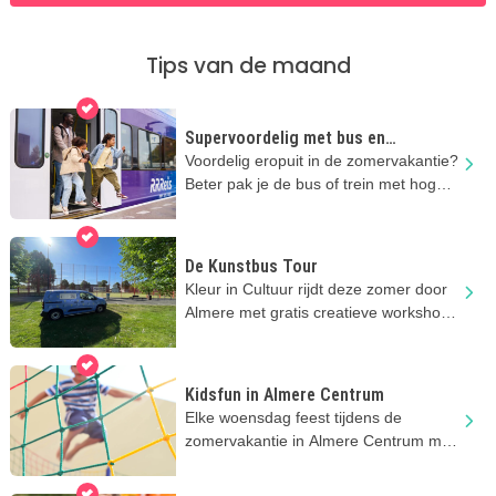
Tips van de maand
Supervoordelig met bus en
regionale trein
Voordelig eropuit in de zomervakantie?
Beter pak je de bus of trein met hoge
kortingen!
De Kunstbus Tour
Kleur in Cultuur rijdt deze zomer door
Almere met gratis creatieve workshops
voor kinderen.
Kidsfun in Almere Centrum
Elke woensdag feest tijdens de
zomervakantie in Almere Centrum met
GRATIS kinderactiviteiten.