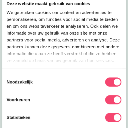
Deze website maakt gebruik van cookies
Lees meer
Kinderboerderij Emmelerbos
Eropuit
We gebruiken cookies om content en advertenties te
Kinderboerderij Emmelerbos
Kom ook kijken naar de kleine geitjes
personaliseren, om functies voor social media te bieden
en lammetjes bij Kinderboerderij
en om ons websiteverkeer te analyseren. Ook delen we
Sluiten
5.5
km
Emmelerbos!
informatie over uw gebruik van onze site met onze
Lees meer
Zwemmen in het Bosbad
partners voor social media, adverteren en analyse. Deze
Eropuit
Zwemmen in het Bosbad
partners kunnen deze gegevens combineren met andere
Zwemmen kan in het bosbad in
informatie die u aan ze heeft verstrekt of die ze hebben
Emmeloord, er is een binnenbad en
verzameld op basis van uw gebruik van hun services.
5.6
km
een buitenbad!
Lees meer
Zwemfeestje in het Bosbad
Feestjes
Toestemmingsselectie
Zwemfeestje in het Bosbad
Noodzakelijk
Jump het water in met je vrienden
tijdens jouw zwemfeestje bij het
5.6
km
Bosbad in Emmeloord.
Voorkeuren
Lees meer
Zignea Emmeloord
Clubjes
Zignea Emmeloord
Statistieken
Voor echte waterratjes: kom zwemmen
Doe mee en maak kans op één van de 5
bij Zignea in Emmeloord!
gezinstickets voor Kasteel de Haar!