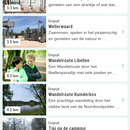
genieten van een drankje of wat dacht
3.3
km
je van een bbq!
Lees meer
Wellerwaard
Eropuit
Wellerwaard
Zwemmen, spelen in het piratenschip
en genieten van de natuur in
3.5
km
Wellerwaard in Emmeloord
Lees meer
Wandelroute Libellen
Eropuit
Wandelroute Libellen
Een Wandelroute door het
libellenparadijs met vele poelen en
4.1
km
oevers in het Kuinderbos!
Lees meer
Wandelroute Kuinderbos
Eropuit
Wandelroute Kuinderbos
Een prachtige wandeling door het
vlakke land van de Noordoostpolder bij
4.1
km
het Kuinderbos!
Lees meer
Tipi op de camping
Eropuit
Tipi op de camping