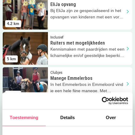
EliJa opvang
Bij EliJa zijn ze gespecialiseerd in het
opvangen van kinderen met een vorm
van autisme.
4.2
km
Lees meer
Ruiters met mogelijkheden
Inclusief
Ruiters met mogelijkheden
Kennismaken met paardrijden met een
lichamelijke en/of geestelijke beperking
5
km
bij Manege Emmelerbos!
Lees meer
Manege Emmelerbos
Clubjes
Manege Emmelerbos
In het Emmelerbos in Emmeloord vind
je een hele fijne manege. Met
5.1
km
ukkielessen voor kids vanaf 5 jaar!
Lees meer
Speeltuin Emmelerbos
Eropuit
Speeltuin Emmelerbos
Toestemming
Details
Over
Kom ook spelen in de speeltuin van
Kinderboerderij Emmelerbos!
5.5
km