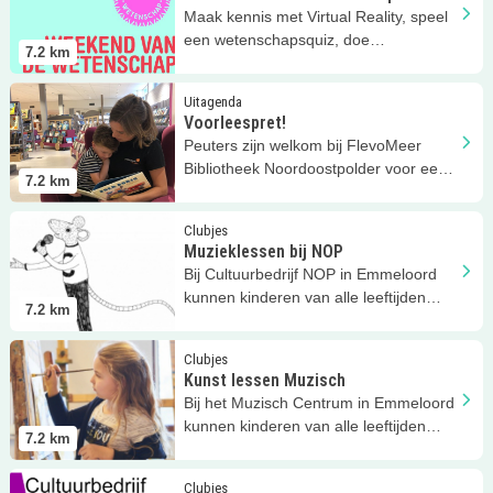
Maak kennis met Virtual Reality, speel
een wetenschapsquiz, doe
7.2
km
verschillende proefjes en nog veel
meer!
Lees meer
Voorleespret!
Uitagenda
Voorleespret!
Peuters zijn welkom bij FlevoMeer
Bibliotheek Noordoostpolder voor een
7.2
km
gezellig voorleesmoment!
Lees meer
Muzieklessen bij NOP
Clubjes
Muzieklessen bij NOP
Bij Cultuurbedrijf NOP in Emmeloord
kunnen kinderen van alle leeftijden
7.2
km
muziek- of zangles volgen!
Lees meer
Kunst lessen Muzisch
Clubjes
Kunst lessen Muzisch
Bij het Muzisch Centrum in Emmeloord
kunnen kinderen van alle leeftijden
7.2
km
kunstlessen volgen!
Lees meer
Klas@Kunst
Clubjes