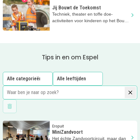
Jij Bouwt de Toekomst
Techniek, theater en toffe doe-
activiteiten voor kinderen op het Bouw
en Infra Park in Harderwijk.
Tips in en om Espel
Wis filters
Lees meer
MiniZandvoort
Eropuit
MiniZandvoort
Het échte Zandvoortcircuit, maar dan