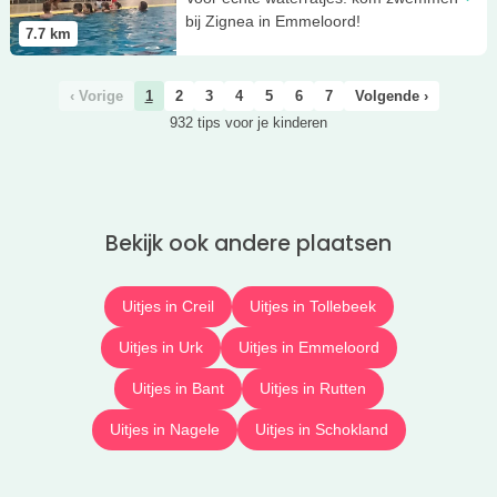
bij Zignea in Emmeloord!
7.7
km
‹ Vorige
1
2
3
4
5
6
7
Volgende ›
932 tips voor je kinderen
Bekijk ook andere plaatsen
Uitjes in Creil
Uitjes in Tollebeek
Uitjes in Urk
Uitjes in Emmeloord
Uitjes in Bant
Uitjes in Rutten
Uitjes in Nagele
Uitjes in Schokland