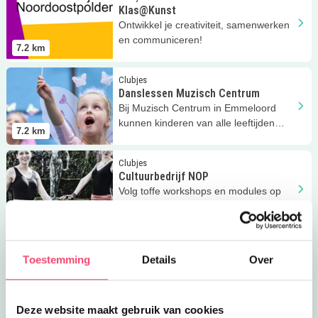
Klas@Kunst
Ontwikkel je creativiteit, samenwerken
en communiceren!
7.2
km
Lees meer
Danslessen Muzisch Centrum
Clubjes
Danslessen Muzisch Centrum
Bij Muzisch Centrum in Emmeloord
kunnen kinderen van alle leeftijden
7.2
km
dansles volgen!
Lees meer
Cultuurbedrijf NOP
Clubjes
Cultuurbedrijf NOP
Volg toffe workshops en modules op
het gebied van dans, drama, beeldend
7.2
km
en muziek.
Lees meer
Buurthuis De Rots
Clubjes
Buurthuis De Rots
Toestemming
Details
Over
Buurthuis De Rots opent (bijna)
dagelijks de deuren voor de Urkers,
7.3
km
maar wat is er dan allemaal te doen?
Deze website maakt gebruik van cookies