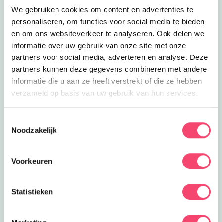
Lees meer
Kinderboerderij De Stekplek
Eropuit
We gebruiken cookies om content en advertenties te
Kinderboerderij De Stekplek
personaliseren, om functies voor social media te bieden
Kom kijken en genieten van de
en om ons websiteverkeer te analyseren. Ook delen we
gezellige beestenbende bij
7.3
km
informatie over uw gebruik van onze site met onze
Kinderboerderij De Stekplek op Urk.
partners voor social media, adverteren en analyse. Deze
Lees meer
IJssalon Iiskald
Uit eten
partners kunnen deze gegevens combineren met andere
IJssalon Iiskald
informatie die u aan ze heeft verstrekt of die ze hebben
IJs met passie, familie en een flinke
verzameld op basis van uw gebruik van hun services.
dosis geluk.
7.6
km
Lees meer
Brasserie aanDEEL
Toestemmingsselectie
Uit eten
Noodzakelijk
Brasserie aanDEEL
Bij Brasserie AanDeel geniet je van
koffie met heerlijk gebak, een lekkere
7.6
km
Voorkeuren
lunch of een uitgebreid diner!
Lees meer
Scouting Jampeldekamp
Clubjes
Scouting Jampeldekamp
Statistieken
Ga voor uitdaging en beleef
spannende activiteiten bij Scouting
7.6
km
Jampeldekamp in Urk!