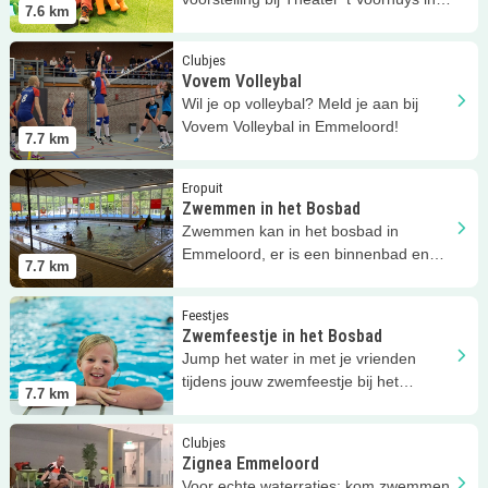
7.6
km
Emmeloord!
Lees meer
Vovem Volleybal
Clubjes
Vovem Volleybal
Wil je op volleybal? Meld je aan bij
Vovem Volleybal in Emmeloord!
7.7
km
Lees meer
Zwemmen in het Bosbad
Eropuit
Zwemmen in het Bosbad
Zwemmen kan in het bosbad in
Emmeloord, er is een binnenbad en
7.7
km
een buitenbad!
Lees meer
Zwemfeestje in het Bosbad
Feestjes
Zwemfeestje in het Bosbad
Jump het water in met je vrienden
tijdens jouw zwemfeestje bij het
7.7
km
Bosbad in Emmeloord.
Lees meer
Zignea Emmeloord
Clubjes
Zignea Emmeloord
Voor echte waterratjes: kom zwemmen