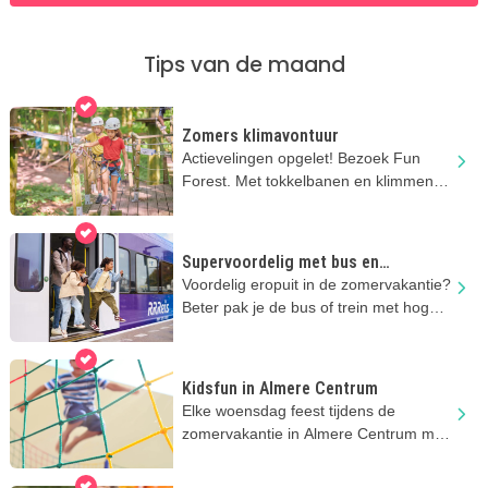
Tips van de maand
Zomers klimavontuur
Actievelingen opgelet! Bezoek Fun
Forest. Met tokkelbanen en klimmen
tussen de bomen via touwen &
bruggen
Supervoordelig met bus en
regionale trein
Voordelig eropuit in de zomervakantie?
Beter pak je de bus of trein met hoge
kortingen!
Kidsfun in Almere Centrum
Elke woensdag feest tijdens de
zomervakantie in Almere Centrum met
GRATIS kinderactiviteiten.