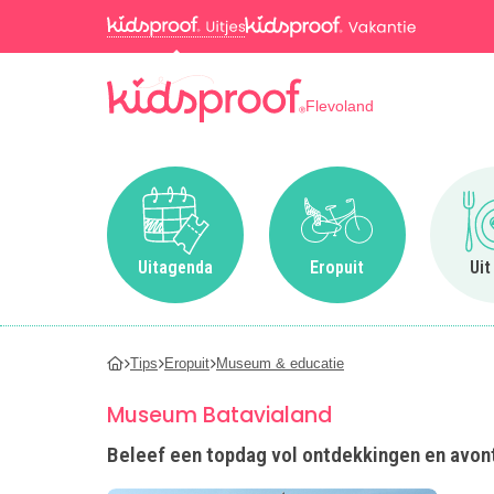
Flevoland
Ga naar Uitagenda
Ga naar Eropuit
Uitagenda
Eropuit
Uit
Tips
Eropuit
Museum & educatie
Museum Batavialand
Beleef een topdag vol ontdekkingen en avont