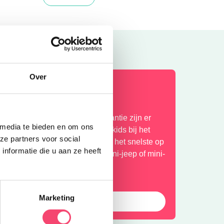
Over
omervakantie bij het NMM
laar voor actie? In de zomervakantie zijn er
 media te bieden en om ons
xtra veel stoere activiteiten voor kids bij het
ze partners voor social
ationaal Militair Museum. Wie is het snelste op
nformatie die u aan ze heeft
e stormbaan? Rijd zelf in een mini-jeep of mini-
uad en meer!
Marketing
Bekijk het aanbod