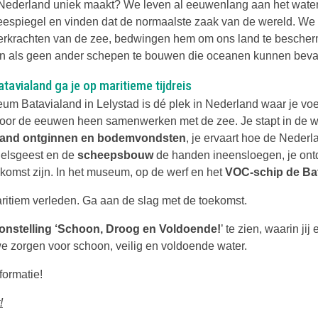
Nederland uniek maakt? We leven al eeuwenlang aan het water
eespiegel en vinden dat de normaalste zaak van de wereld. W
erkrachten van de zee, bedwingen hem om ons land te besche
n als geen ander schepen te bouwen die oceanen kunnen beva
Batavialand ga je op maritieme tijdreis
um Batavialand in Lelystad is dé plek in Nederland waar je voe
oor de eeuwen heen samenwerken met de zee. Je stapt in de w
land ontginnen en bodemvondsten
, je ervaart hoe de Neder
elsgeest en de
scheepsbouw
de handen ineensloegen, je ont
komst zijn. In het museum, op de werf en het
VOC-schip de Ba
ritiem verleden. Ga aan de slag met de toekomst.
onstelling ‘Schoon, Droog en Voldoende!
’ te zien, waarin jij 
 zorgen voor schoon, veilig en voldoende water.
formatie!
!