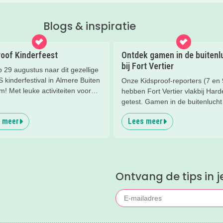
Blogs & inspiratie
roof Kinderfeest
Ontdek gamen in de buitenl
bij Fort Vertier
 29 augustus naar dit gezellige
kinderfestival in Almere Buiten
Onze Kidsproof-reporters (7 en 
! Met leuke activiteiten voor
hebben Fort Vertier vlakbij Hard
n van 2 t/m 12 jaar.
getest. Gamen in de buitenlucht
waarbij je direct iets te weten k
 meer
Lees meer
over de Romeinen die hier vroe
hebben gewoond.
Ontvang de tips in j