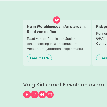
Nu in Wereldmuseum Amsterdam:
Kidsp
Raad van de Raaf
Kom op
GRATIS 
Raad van de Raaf is een Junior-
Centrum
tentoonstelling in Wereldmuseum
kindere
Amsterdam (voorheen Tropenmuseum
Amsterdam). Wat dat precies is gaan
Lees meer
Lees
we ontdekken met onze
Kidsproofreporters Kees, Aukje en
moeder Harmke.
Volg Kidsproof Flevoland overal
Volg ons op Facebook
Volg ons op Instagram
Volg ons op Pinterest
Mail ons