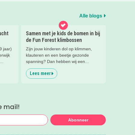
Alle blogs
ucht
Samen met je kids de bomen in bij
de Fun Forest klimbossen
9 jaar)
Zijn jouw kinderen dol op klimmen,
erwijk
klauteren en een beetje gezonde
spanning? Dan hebben wij een
omt
superleuke tip! Wij gingen op avontuur
Lees meer
ger
bij een klimbos van Fun Forest en heel
eerlijk... wij hadden niet verwacht dat
we zóveel zouden lachen. En het gaf
een flinke boost aan ons
zelfvertrouwen.
e mail!
Abonneer