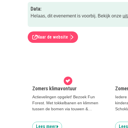
Data:
Helaas, dit evenement is voorbij. Bekijk onze
ui
Naar de website
Zomers klimavontuur
Zomer
Actievelingen opgelet! Bezoek Fun
Iedere
Forest. Met tokkelbanen en klimmen
kindera
tussen de bomen via touwen &
Schokl
bruggen
Schokl
Lees meer
Lees