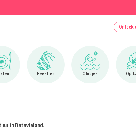
Ontdek 
Ga naar Uit eten
Ga naar Feestjes
Ga naar Clubjes
 eten
Feestjes
Clubjes
Op k
uur in Batavialand.