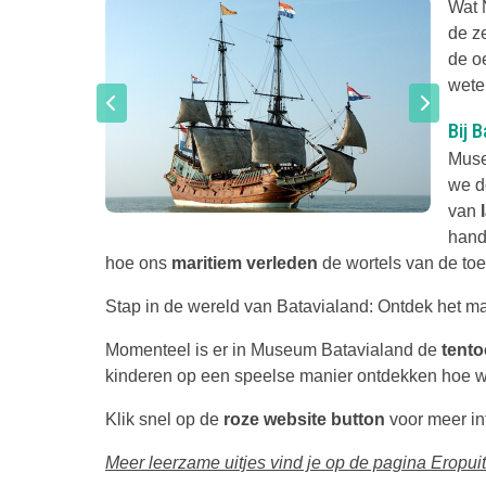
Wat 
de z
de o
wete
Bij 
Muse
we d
van
hand
hoe ons
maritiem verleden
de wortels van de toe
Stap in de wereld van Batavialand: Ontdek het ma
Momenteel is er in Museum Batavialand de
tento
kinderen op een speelse manier ontdekken hoe we
Klik snel op de
roze website button
voor meer in
Meer leerzame uitjes vind je op de pagina Eropuit