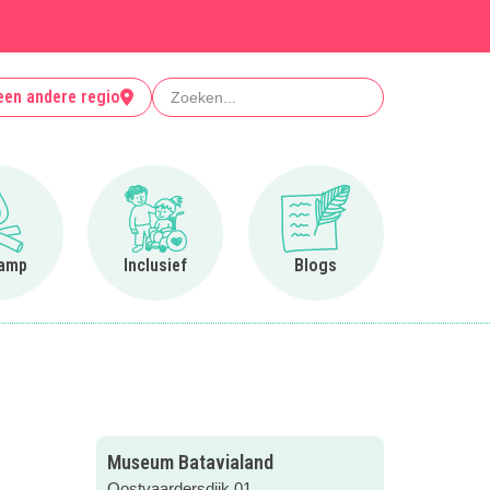
Zoeken
een andere regio
Ga naar Op kamp
Ga naar Inclusief
Ga naar Blogs
amp
Inclusief
Blogs
Museum Batavialand
Oostvaardersdijk 01