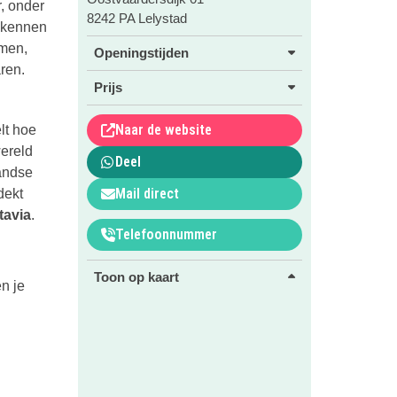
, onder
8242 PA Lelystad
e kennen
rmen,
Openingstijden
ren.
Prijs
Naar de website
lt hoe
ereld
Deel
landse
Mail direct
dekt
tavia
.
Telefoonnummer
Toon op kaart
en je