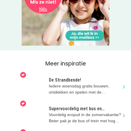
Meer inspiratie
De Strandbende!
Iedere woensdag gratis bouwen,
ontdekken en spelen met de
Strandbende van Stad & Natuur in
Almere.
Supervoordelig met bus en
regionale trein
Voordelig eropuit in de zomervakantie?
Beter pak je de bus of trein met hoge
kortingen!