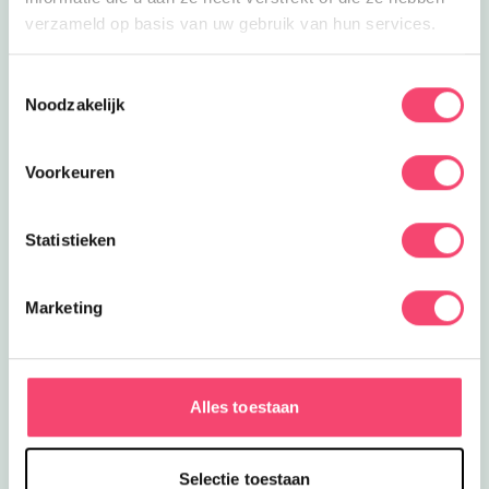
verzameld op basis van uw gebruik van hun services.
Toestemmingsselectie
Noodzakelijk
Voorkeuren
Statistieken
Marketing
Zomervakantie bij het NMM
Klaar voor actie? In de zomervakantie zijn er extra veel
stoere activiteiten voor kids bij het Nationaal Militair
Alles toestaan
Museum. Wie is het snelste op de stormbaan? Rijd zelf
in een mini-jeep of mini-quad en meer!
Selectie toestaan