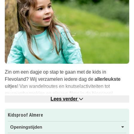
Zin om een dagje op stap te gaan met de kids in
Flevoland? Wij verzamelen iedere dag de
allerleukste
uitjes
! Van wandelroutes en knutselactiviteiten tot
museumbezoekjes en nieuwe films in de bioscoop!
Lees verder
De uitjes zijn voor het grootste gedeelte het hele jaar te
bezoeken, maar sommigen worden maar een paar keer
Kidsproof Almere
per jaar georganiseerd of soms eenmalig. Die wil je
Openingstijden
natuurlijk ook niet missen… Daarom staat er in de