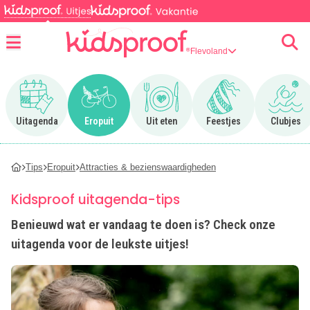
Flevoland
Menu
Ga naar Uitagenda
Ga naar Eropuit
Ga naar Uit eten
Ga naar Feestjes
Ga n
Uitagenda
Eropuit
Uit eten
Feestjes
Clubjes
Tips
Eropuit
Attracties & bezienswaardigheden
Kidsproof uitagenda-tips
Benieuwd wat er vandaag te doen is? Check onze
uitagenda voor de leukste uitjes!