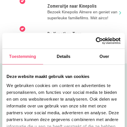
Zomeruitje naar Kinepolis
Bezoek Kinepolis Almere en geniet van
superleuke familiefilms. Mét airco!
De Kunstbus Tour
Kleur in Cultuur rijdt deze zomer door
Almere met gratis creatieve workshops
voor kinderen.
Toestemming
Details
Over
Uitgelicht
Deze website maakt gebruik van cookies
We gebruiken cookies om content en advertenties te
personaliseren, om functies voor social media te bieden
en om ons websiteverkeer te analyseren. Ook delen we
informatie over uw gebruik van onze site met onze
partners voor social media, adverteren en analyse. Deze
partners kunnen deze gegevens combineren met andere
informatie die u aan ze heeft verstrekt of die ze hebben