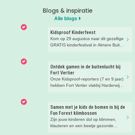
Blogs & inspiratie
Alle blogs
Kidsproof Kinderfeest
Kom op 29 augustus naar dit gezellige
GRATIS kinderfestival in Almere Buiten
Centrum! Met leuke activiteiten voor
kinderen van 2 t/m 12 jaar.
Ontdek gamen in de buitenlucht bij
Fort Vertier
Onze Kidsproof-reporters (7 en 9 jaar)
hebben Fort Vertier vlakbij Harderwijk
getest. Gamen in de buitenlucht
waarbij je direct iets te weten komt
over de Romeinen die hier vroeger
Samen met je kids de bomen in bij de
hebben gewoond.
Fun Forest klimbossen
Zijn jouw kinderen dol op klimmen,
klauteren en een beetje gezonde
spanning? Dan hebben wij een