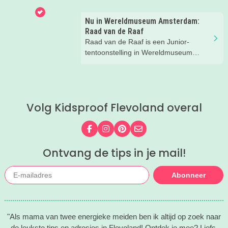
superleuke tip! Wij gingen op avontuur
bij een klimbos van Fun Forest en heel
Nu in Wereldmuseum Amsterdam:
eerlijk... wij hadden niet verwacht dat
Raad van de Raaf
we zóveel zouden lachen. En het gaf
Raad van de Raaf is een Junior-
een flinke boost aan ons
tentoonstelling in Wereldmuseum
zelfvertrouwen.
Amsterdam (voorheen Tropenmuseum
Amsterdam). Wat dat precies is gaan
we ontdekken met onze
Kidsproofreporters Kees, Aukje en
Volg Kidsproof Flevoland overal
moeder Harmke.
Volg ons op Facebook
Volg ons op Instagram
Volg ons op Pinterest
Mail ons
Ontvang de tips in je mail!
Abonneer
"Als mama van twee energieke meiden ben ik altijd op zoek naar
de leukste tips en adresjes in Flevoland! Ontdek je mee? Liefs,