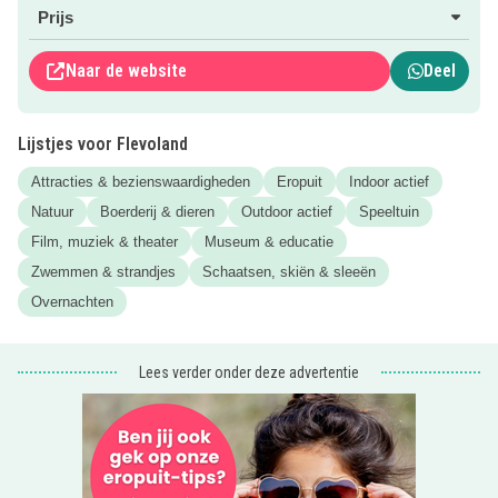
Uitagenda precies wat er vandaag, morgen of komend
Prijs
weekend te doen is!
Naar de website
Deel
Klik dus snel door op de
roze website button
om naar de
uitagenda te gaan!
Lijstjes voor Flevoland
Vergeet ons ook niet te liken en volgen op
Facebook
en
Instagram
!
Attracties & bezienswaardigheden
Eropuit
Indoor actief
Natuur
Boerderij & dieren
Outdoor actief
Speeltuin
Film, muziek & theater
Museum & educatie
Zwemmen & strandjes
Schaatsen, skiën & sleeën
Overnachten
Lees verder onder deze advertentie