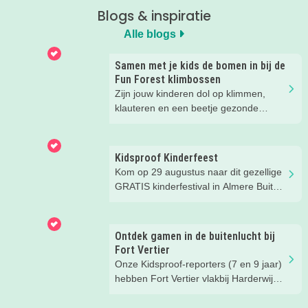
Blogs & inspiratie
Alle blogs
Samen met je kids de bomen in bij de
Fun Forest klimbossen
Zijn jouw kinderen dol op klimmen,
klauteren en een beetje gezonde
spanning? Dan hebben wij een
superleuke tip! Wij gingen op avontuur
bij een klimbos van Fun Forest en heel
Kidsproof Kinderfeest
eerlijk... wij hadden niet verwacht dat
Kom op 29 augustus naar dit gezellige
we zóveel zouden lachen. En het gaf
GRATIS kinderfestival in Almere Buiten
een flinke boost aan ons
Centrum! Met leuke activiteiten voor
zelfvertrouwen.
kinderen van 2 t/m 12 jaar.
Ontdek gamen in de buitenlucht bij
Fort Vertier
Onze Kidsproof-reporters (7 en 9 jaar)
hebben Fort Vertier vlakbij Harderwijk
getest. Gamen in de buitenlucht
waarbij je direct iets te weten komt