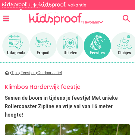
Flevoland
Menu
Ga naar Uitagenda
Ga naar Eropuit
Ga naar Uit eten
Ga naar Feestjes
Ga n
Uitagenda
Eropuit
Uit eten
Feestjes
Clubjes
Tips
Feestjes
Outdoor actief
Klimbos Harderwijk feestje
Samen de boom in tijdens je feestje! Met unieke
Rollercoaster Zipline en vrije val van 16 meter
hoogte!