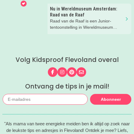
over de Romeinen die hier vroeger
Nu in Wereldmuseum Amsterdam:
hebben gewoond.
Raad van de Raaf
Raad van de Raaf is een Junior-
tentoonstelling in Wereldmuseum
Amsterdam (voorheen Tropenmuseum
Amsterdam). Wat dat precies is gaan
we ontdekken met onze
Kidsproofreporters Kees, Aukje en
Volg Kidsproof Flevoland overal
moeder Harmke.
Volg ons op Facebook
Volg ons op Instagram
Volg ons op Pinterest
Mail ons
Ontvang de tips in je mail!
Abonneer
"Als mama van twee energieke meiden ben ik altijd op zoek naar
de leukste tips en adresjes in Flevoland! Ontdek je mee? Liefs,