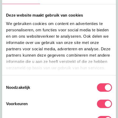
Deze website maakt gebruik van cookies
We gebruiken cookies om content en advertenties te
personaliseren, om functies voor social media te bieden
en om ons websiteverkeer te analyseren. Ook delen we
informatie over uw gebruik van onze site met onze
partners voor social media, adverteren en analyse. Deze
partners kunnen deze gegevens combineren met andere
informatie die u aan ze heeft verstrekt of die ze hebben
verzameld op basis van uw gebruik van hun services.
Zomervakantie bij het NMM
Toestemmingsselectie
Noodzakelijk
Klaar voor actie? In de zomervakantie zijn er extra veel
stoere activiteiten voor kids bij het Nationaal Militair
Museum. Wie is het snelste op de stormbaan? Rijd zelf
Voorkeuren
in een mini-jeep of mini-quad en meer!
Bekijk het aanbod