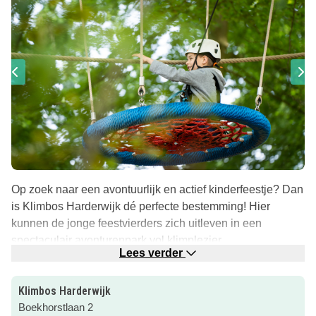
Op zoek naar een avontuurlijk en actief kinderfeestje? Dan
is Klimbos Harderwijk dé perfecte bestemming! Hier
kunnen de jonge feestvierders zich uitleven in een
spectaculair avonturenpark vol klimplezier.
Lees verder
Het klimbos is goed bereikbaar vanaf alle richtingen en
parkeren is gratis. Met een kinderfeestje in biedt Klimbos
Klimbos Harderwijk
Harderwijk een unieke ervaring waarbij de kinderen zich
Boekhorstlaan 2