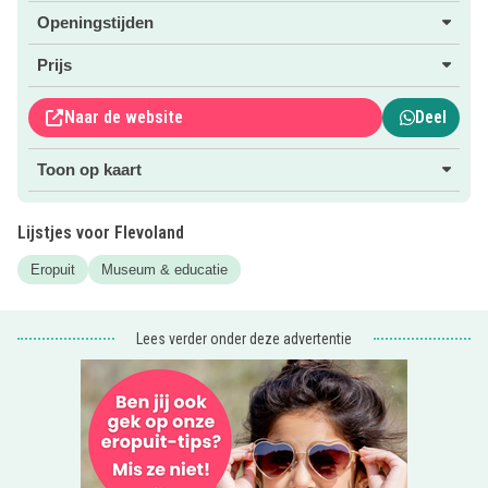
gaten.
Openingstijden
Klik voor meer info over Jij bent M. en de activiteiten &
Prijs
exposities op de
roze website button
.
Ook leuk:
De Land Art Familietour
Een leuke én leerzame
Naar de website
Deel
gratis familietour die je meeneemt langs drie
landschapskunstwerken in Flevoland!
Toon op kaart
Lijstjes voor Flevoland
Eropuit
Museum & educatie
Lees verder onder deze advertentie