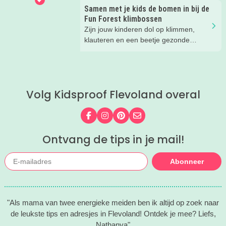
over de Romeinen die hier vroeger
Samen met je kids de bomen in bij de
hebben gewoond.
Fun Forest klimbossen
Zijn jouw kinderen dol op klimmen,
klauteren en een beetje gezonde
spanning? Dan hebben wij een
superleuke tip! Wij gingen op avontuur
bij een klimbos van Fun Forest en heel
eerlijk... wij hadden niet verwacht dat
Volg Kidsproof Flevoland overal
we zóveel zouden lachen. En het gaf
een flinke boost aan ons
zelfvertrouwen.
Volg ons op Facebook
Volg ons op Instagram
Volg ons op Pinterest
Mail ons
Ontvang de tips in je mail!
Abonneer
"Als mama van twee energieke meiden ben ik altijd op zoek naar
de leukste tips en adresjes in Flevoland! Ontdek je mee? Liefs,
Nathanya"