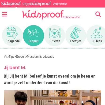
Flevoland
Menu
Ga naar Uitagenda
Ga naar Eropuit
Ga naar Uit eten
Ga naar Feestjes
Ga n
Uitagenda
Eropuit
Uit eten
Feestjes
Clubjes
Tips
Eropuit
Museum & educatie
Jij bent M.
Bij Jij bent M. beleef je kunst overal om je heen en
word je zelf onderdeel van de kunst!