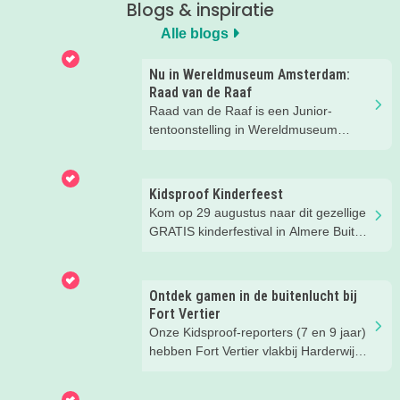
Blogs & inspiratie
Alle blogs
Nu in Wereldmuseum Amsterdam:
Raad van de Raaf
Raad van de Raaf is een Junior-
tentoonstelling in Wereldmuseum
Amsterdam (voorheen Tropenmuseum
Amsterdam). Wat dat precies is gaan
we ontdekken met onze
Kidsproof Kinderfeest
Kidsproofreporters Kees, Aukje en
Kom op 29 augustus naar dit gezellige
moeder Harmke.
GRATIS kinderfestival in Almere Buiten
Centrum! Met leuke activiteiten voor
kinderen van 2 t/m 12 jaar.
Ontdek gamen in de buitenlucht bij
Fort Vertier
Onze Kidsproof-reporters (7 en 9 jaar)
hebben Fort Vertier vlakbij Harderwijk
getest. Gamen in de buitenlucht
waarbij je direct iets te weten komt