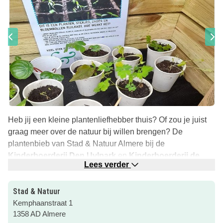
Heb jij een kleine plantenliefhebber thuis? Of zou je juist
graag meer over de natuur bij willen brengen? De
plantenbieb van Stad & Natuur Almere bij de
Kinderboerderij Den Uylpark
en
Kinderboerderij de
Lees verder
Beestenbende
is een super leuk uitje, waar je ook nog
eens een heleboel over planten en groei leert!
Stad & Natuur
Leren over groei en plantjes
Kemphaanstraat 1
De plantenbieb is een mooie start voor je kleine spruit om
1358 AD Almere