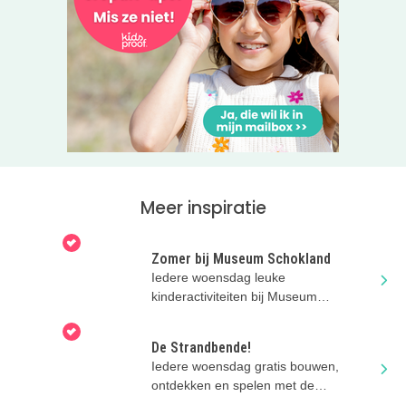
tijdens de openingstijden van de kinderboerderijen:
dinsdag t/m vrijdag van 10.00-16.30 uur en op zaterdag en
zondag van 14.00-16.30 uur.
TIP:Kijk ook eens op andere plekken in Almere, er zijn
veel prachtige plantenbiebs te vinden!
Stad & Natuur doet graag mee om het groen in Almere met
elkaar te ruilen. Iedereen heeft groene vingers en kan
meedoen met deze ruil. Stekjes maken is namelijk
helemaal niet moeilijk en je kunt het gewoon proberen!
Meer inspiratie
Lees verder over de plantenbiebs en locaties van Stad &
Natuur via de roze button.
Zomer bij Museum Schokland
Iedere woensdag leuke
TIP: Lees ook 11 manieren om te tuinieren met
kinderactiviteiten bij Museum
kinderen!
Schokland op UNESCO Werelderfgoed
Schokland.
De Strandbende!
Iedere woensdag gratis bouwen,
ontdekken en spelen met de
Strandbende van Stad & Natuur in