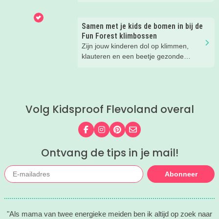
Centrum! Met leuke activiteiten voor
kinderen van 2 t/m 12 jaar.
Samen met je kids de bomen in bij de
Fun Forest klimbossen
Zijn jouw kinderen dol op klimmen,
klauteren en een beetje gezonde
spanning? Dan hebben wij een
superleuke tip! Wij gingen op avontuur
bij een klimbos van Fun Forest en heel
eerlijk... wij hadden niet verwacht dat
Volg Kidsproof Flevoland overal
we zóveel zouden lachen. En het gaf
een flinke boost aan ons
zelfvertrouwen.
Volg ons op Facebook
Volg ons op Instagram
Volg ons op Pinterest
Mail ons
Ontvang de tips in je mail!
Abonneer
"Als mama van twee energieke meiden ben ik altijd op zoek naar