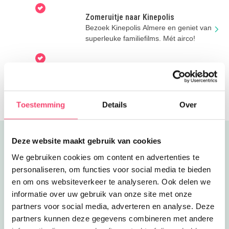
Almere.
Zomeruitje naar Kinepolis
Bezoek Kinepolis Almere en geniet van
superleuke familiefilms. Mét airco!
Zomers klimavontuur
Actievelingen opgelet! Bezoek Fun
Forest. Met tokkelbanen en klimmen
tussen de bomen via touwen &
Toestemming
Details
Over
bruggen
Deze website maakt gebruik van cookies
Uitgelicht
We gebruiken cookies om content en advertenties te
personaliseren, om functies voor social media te bieden
en om ons websiteverkeer te analyseren. Ook delen we
informatie over uw gebruik van onze site met onze
partners voor social media, adverteren en analyse. Deze
partners kunnen deze gegevens combineren met andere