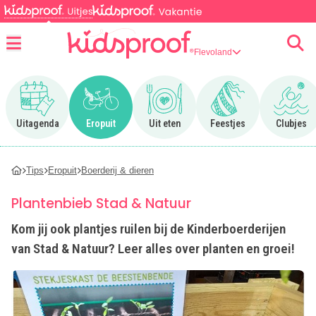
Flevoland
Menu
Ga naar Uitagenda
Ga naar Eropuit
Ga naar Uit eten
Ga naar Feestjes
Ga n
Uitagenda
Eropuit
Uit eten
Feestjes
Clubjes
Tips
Eropuit
Boerderij & dieren
Plantenbieb Stad & Natuur
Kom jij ook plantjes ruilen bij de Kinderboerderijen
van Stad & Natuur? Leer alles over planten en groei!