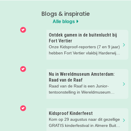
Blogs & inspiratie
Alle blogs
Ontdek gamen in de buitenlucht bij
Fort Vertier
Onze Kidsproof-reporters (7 en 9 jaar)
hebben Fort Vertier vlakbij Harderwijk
getest. Gamen in de buitenlucht
waarbij je direct iets te weten komt
over de Romeinen die hier vroeger
Nu in Wereldmuseum Amsterdam:
hebben gewoond.
Raad van de Raaf
Raad van de Raaf is een Junior-
tentoonstelling in Wereldmuseum
Amsterdam (voorheen Tropenmuseum
Amsterdam). Wat dat precies is gaan
we ontdekken met onze
Kidsproof Kinderfeest
Kidsproofreporters Kees, Aukje en
Kom op 29 augustus naar dit gezellige
moeder Harmke.
GRATIS kinderfestival in Almere Buiten