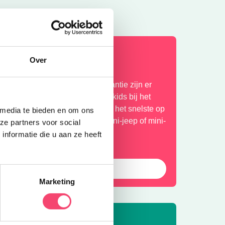
omervakantie bij het NMM
Over
laar voor actie? In de zomervakantie zijn er
xtra veel stoere activiteiten voor kids bij het
ationaal Militair Museum. Wie is het snelste op
 media te bieden en om ons
e stormbaan? Rijd zelf in een mini-jeep of mini-
ze partners voor social
uad en meer!
nformatie die u aan ze heeft
Bekijk het aanbod
Marketing