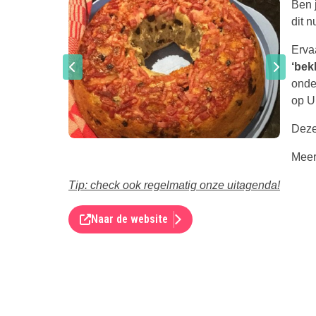
Ben 
dit 
Erva
‘bek
onde
op U
Deze
Meer
Tip: check ook regelmatig onze uitagenda!
Naar de website