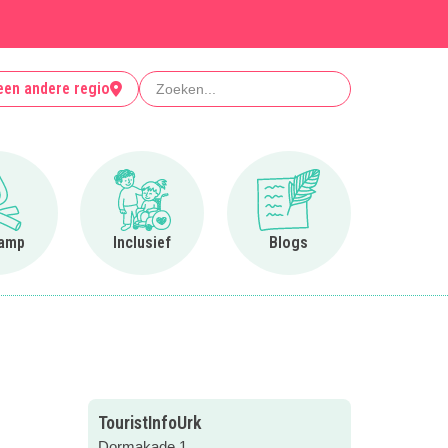
Zoeken
een andere regio
Ga naar Op kamp
Ga naar Inclusief
Ga naar Blogs
amp
Inclusief
Blogs
TouristInfoUrk
Dormakade 1