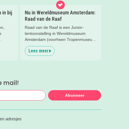
in bij
Nu in Wereldmuseum Amsterdam:
Raad van de Raaf
en,
Raad van de Raaf is een Junior-
e
tentoonstelling in Wereldmuseum
Amsterdam (voorheen Tropenmuseum
vontuur
Amsterdam). Wat dat precies is gaan
Lees meer
en heel
we ontdekken met onze
t dat
Kidsproofreporters Kees, Aukje en
t gaf
moeder Harmke.
e mail!
Abonneer
 en adresjes