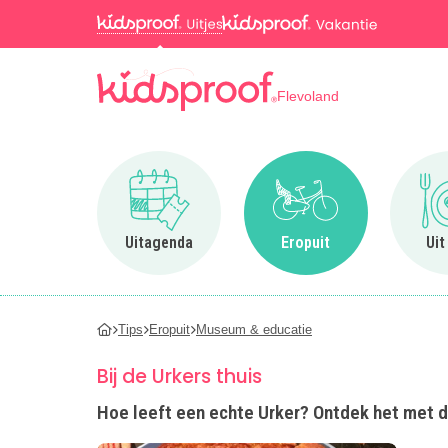
Flevoland
Ga naar Uitagenda
Ga naar Eropuit
Uitagenda
Eropuit
Uit
Tips
Eropuit
Museum & educatie
Bij de Urkers thuis
Hoe leeft een echte Urker? Ontdek het met de