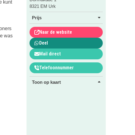
e kunt
8321 EM Urk
Prijs
woners
Naar de website
de was
Deel
Mail direct
Telefoonnummer
Toon op kaart