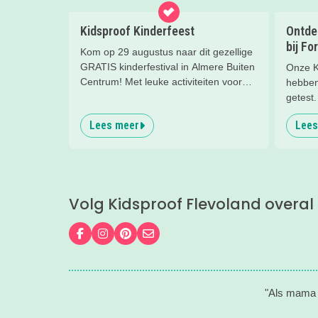
Kidsproof Kinderfeest
Ontde
bij Fo
Kom op 29 augustus naar dit gezellige
GRATIS kinderfestival in Almere Buiten
Onze Ki
Centrum! Met leuke activiteiten voor
hebben 
kinderen van 2 t/m 12 jaar.
getest
waarbij
Lees meer
Lees
over d
hebbe
Volg Kidsproof Flevoland overal
Volg ons op Facebook
Volg ons op Instagram
Volg ons op Pinterest
Mail ons
"Als mama v