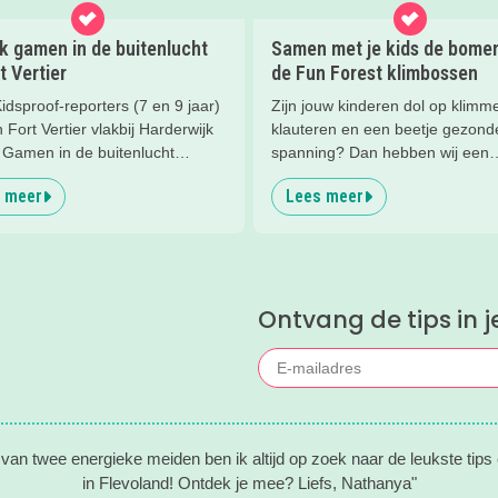
k gamen in de buitenlucht
Samen met je kids de bomen 
rt Vertier
de Fun Forest klimbossen
dsproof-reporters (7 en 9 jaar)
Zijn jouw kinderen dol op klimm
Fort Vertier vlakbij Harderwijk
klauteren en een beetje gezond
. Gamen in de buitenlucht
spanning? Dan hebben wij een
 je direct iets te weten komt
superleuke tip! Wij gingen op a
 meer
Lees meer
e Romeinen die hier vroeger
bij een klimbos van Fun Forest 
n gewoond.
eerlijk... wij hadden niet verwach
we zóveel zouden lachen. En he
een flinke boost aan ons
zelfvertrouwen.
Ontvang de tips in j
an twee energieke meiden ben ik altijd op zoek naar de leukste tips
in Flevoland! Ontdek je mee? Liefs, Nathanya"