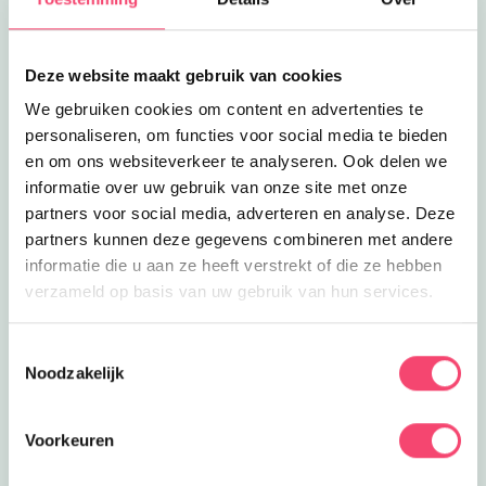
Een hartverwarmende familiemusical
met heerlijke songs, poppenspel en
heel veel humor!
Deze website maakt gebruik van cookies
Kidsproof Flevoland Hotspot Gids
We gebruiken cookies om content en advertenties te
maandag 19 oktober
Wij hebben fijne Kidsproof adressen en
personaliseren, om functies voor social media te bieden
uitjes in Flevoland voor je verzameld!
en om ons websiteverkeer te analyseren. Ook delen we
Download 'm GRATIS.
informatie over uw gebruik van onze site met onze
partners voor social media, adverteren en analyse. Deze
Space College bij Aviodrome
dinsdag 20 oktober
partners kunnen deze gegevens combineren met andere
Ontdek het Space College bij
informatie die u aan ze heeft verstrekt of die ze hebben
Aviodrome in Lelystad en duik samen
verzameld op basis van uw gebruik van hun services.
in de wereld van astronauten
De Nog Grotere Slijmmusical (6+)
Toestemmingsselectie
woensdag 21 oktober
Noodzakelijk
Slijm is terug! Beleef deze vrolijke
familiemusical vol humor, muziek en
kleur in De Meerpaal in Dronten.
Voorkeuren
Najaarskermis in Dronten