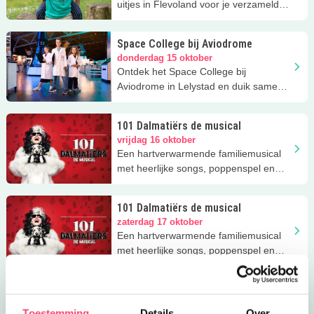
uitjes in Flevoland voor je verzameld!
Download 'm GRATIS.
Space College bij Aviodrome
donderdag 15 oktober
Ontdek het Space College bij
Aviodrome in Lelystad en duik samen
in de wereld van astronauten
101 Dalmatiërs de musical
vrijdag 16 oktober
Een hartverwarmende familiemusical
met heerlijke songs, poppenspel en
heel veel humor!
101 Dalmatiërs de musical
zaterdag 17 oktober
Een hartverwarmende familiemusical
met heerlijke songs, poppenspel en
heel veel humor!
101 Dalmatiërs de musical
zondag 18 oktober
Toestemming
Details
Over