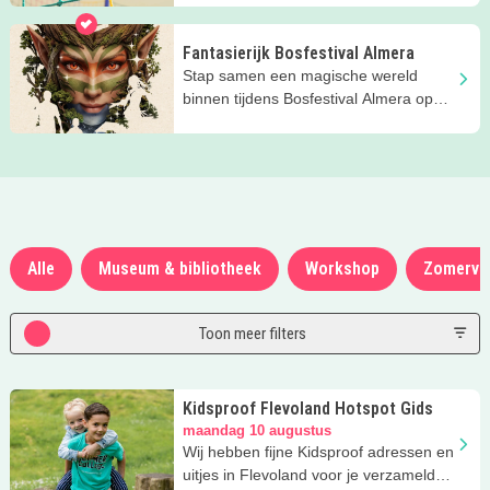
Fantasierijk Bosfestival Almera
Stap samen een magische wereld
binnen tijdens Bosfestival Almera op
Stadslandgoed de Kemphaan in
Almere.
Alle
Museum & bibliotheek
Workshop
Zomerva
Toon meer filters
Kidsproof Flevoland Hotspot Gids
maandag 10 augustus
Wij hebben fijne Kidsproof adressen en
uitjes in Flevoland voor je verzameld!