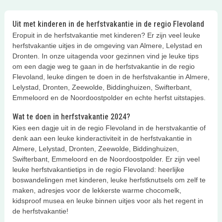
Gigi voor staat.... Wat een geweldig
kleurrijk LEGO® speelparadijs voor
Uit met kinderen in de herfstvakantie in de regio Flevoland
kinderen!
Eropuit in de herfstvakantie met kinderen? Er zijn veel leuke
herfstvakantie uitjes in de omgeving van Almere, Lelystad en
Dronten. In onze uitagenda voor gezinnen vind je leuke tips
om een dagje weg te gaan in de herfstvakantie in de regio
Flevoland, leuke dingen te doen in de herfstvakantie in Almere,
Lelystad, Dronten, Zeewolde, Biddinghuizen, Swifterbant,
Emmeloord en de Noordoostpolder en echte herfst uitstapjes.
Wat te doen in herfstvakantie 2024?
Kies een dagje uit in de regio Flevoland in de herstvakantie of
denk aan een leuke kinderactiviteit in de herfstvakantie in
Almere, Lelystad, Dronten, Zeewolde, Biddinghuizen,
Swifterbant, Emmeloord en de Noordoostpolder. Er zijn veel
leuke herfstvakantietips in de regio Flevoland: heerlijke
boswandelingen met kinderen, leuke herfstknutsels om zelf te
maken, adresjes voor de lekkerste warme chocomelk,
kidsproof musea en leuke binnen uitjes voor als het regent in
de herfstvakantie!