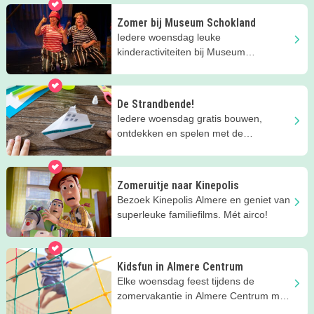
Zomer bij Museum Schokland
Iedere woensdag leuke
kinderactiviteiten bij Museum
Schokland op UNESCO Werelderfgoed
Schokland.
De Strandbende!
Iedere woensdag gratis bouwen,
ontdekken en spelen met de
Strandbende van Stad & Natuur in
Almere.
Zomeruitje naar Kinepolis
Bezoek Kinepolis Almere en geniet van
superleuke familiefilms. Mét airco!
Kidsfun in Almere Centrum
Elke woensdag feest tijdens de
zomervakantie in Almere Centrum met
GRATIS kinderactiviteiten.