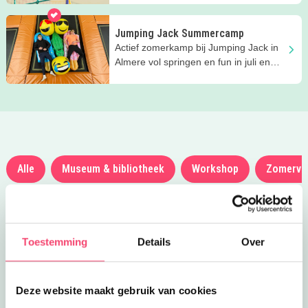
Jumping Jack Summercamp
Actief zomerkamp bij Jumping Jack in
Almere vol springen en fun in juli en
augustus!
Alle
Museum & bibliotheek
Workshop
Zomerva
Toon meer filters
Toestemming
Details
Over
Sintparade in Almere Centrum
zondag 15 november
Een vrolijke rondrit met Sinterklaas
Deze website maakt gebruik van cookies
door Almere Centrum vol muziek,