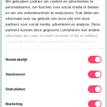
We gebruiken cookies om content en advertenties te
Pieten en gezelligheid.
personaliseren, om functies voor social media te bieden
SintAIRklaas
en om ons websiteverkeer te analyseren. Ook delen we
zondag 22 november
informatie over uw gebruik van onze site met onze
Help Sinterklaas en word opgeleid tot
partners voor social media, adverteren en analyse. Deze
echte Pietloot bij Luchtvaartmuseum
Aviodrome in Lelystad
partners kunnen deze gegevens combineren met andere
informatie die u aan ze heeft verstrekt of die ze hebben
SintAIRklaas
verzameld op basis van uw gebruik van hun services.
maandag 23 november
Help Sinterklaas en word opgeleid tot
echte Pietloot bij Luchtvaartmuseum
Toestemmingsselectie
Aviodrome in Lelystad
Noodzakelijk
SintAIRklaas
zondag 29 november
Voorkeuren
Help Sinterklaas en word opgeleid tot
echte Pietloot bij Luchtvaartmuseum
Aviodrome in Lelystad
Statistieken
SintAIRklaas
maandag 30 november
Help Sinterklaas en word opgeleid tot
Marketing