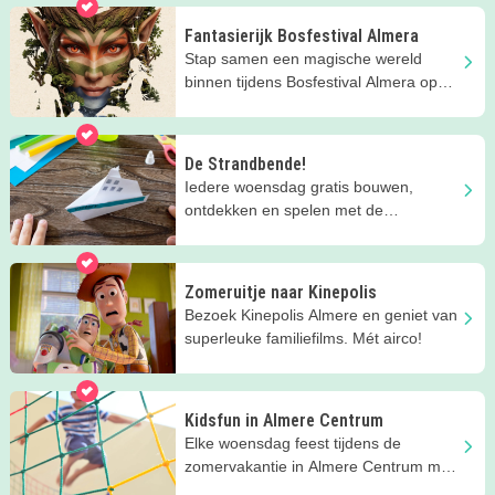
Fantasierijk Bosfestival Almera
Stap samen een magische wereld
binnen tijdens Bosfestival Almera op
Stadslandgoed de Kemphaan in
Almere.
De Strandbende!
Iedere woensdag gratis bouwen,
ontdekken en spelen met de
Strandbende van Stad & Natuur in
Almere.
Zomeruitje naar Kinepolis
Bezoek Kinepolis Almere en geniet van
superleuke familiefilms. Mét airco!
Kidsfun in Almere Centrum
Elke woensdag feest tijdens de
zomervakantie in Almere Centrum met
GRATIS kinderactiviteiten.