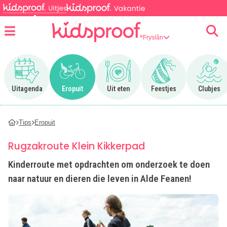
Fryslân
Menu
Ga naar Uitagenda
Ga naar Eropuit
Ga naar Uit eten
Ga naar Feestjes
Ga n
Uitagenda
Eropuit
Uit eten
Feestjes
Clubjes
Tips
Eropuit
Rugzakroute Klein Kikkerpad
Kinderroute met opdrachten om onderzoek te doen
naar natuur en dieren die leven in Alde Feanen!