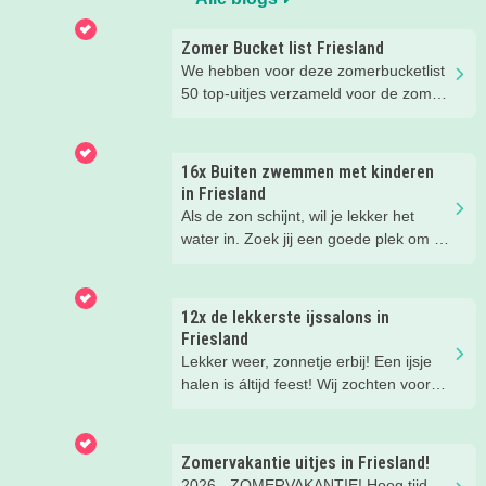
Zomer Bucket list Friesland
We hebben voor deze zomerbucketlist
50 top-uitjes verzameld voor de zomer.
Bijna alle uitjes kun je doen in het
mooie Fryslân. Er staan ook een paar
tips in buiten de regio, maar die waren
16x Buiten zwemmen met kinderen
té leuk om niet te noemen ;)
in Friesland
Als de zon schijnt, wil je lekker het
water in. Zoek jij een goede plek om te
zwemmen, dan hoef je in Friesland
nooit lang te zoeken. Ik zette voor jou
de állerleukste plekken op een rij!
12x de lekkerste ijssalons in
Friesland
Lekker weer, zonnetje erbij! Een ijsje
halen is áltijd feest! Wij zochten voor
jou dé kidsproof topadresjes op. De
mooiste terrasjes en de leukste
plekjes, zodat jij er ook lekker bij zit.
Zomervakantie uitjes in Friesland!
2026 - ZOMERVAKANTIE! Hoog tijd