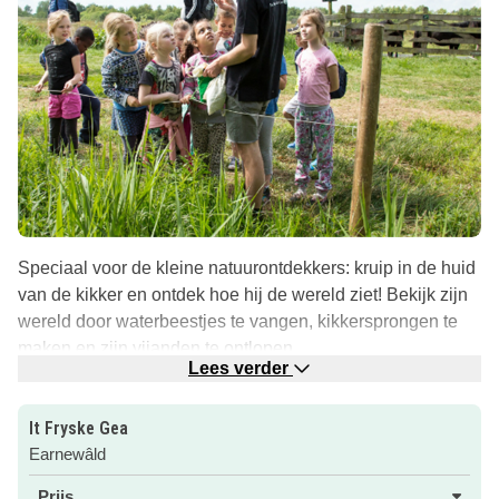
Speciaal voor de kleine natuurontdekkers: kruip in de huid
van de kikker en ontdek hoe hij de wereld ziet! Bekijk zijn
wereld door waterbeestjes te vangen, kikkersprongen te
maken en zijn vijanden te ontlopen.
Lees verder
Bij het bezoekerscentrum in Earnewâld kun je een rugzak
ophalen met opdrachtjes en een schepnet. Zo wordt de
It Fryske Gea
wandeling meteen een kleine ontdekkingstocht. Sluit
Earnewâld
daarna af bij het grote speelschip in de haven van
Prijs