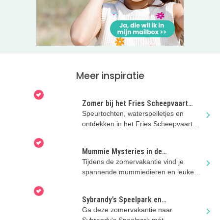
Meer inspiratie
Zomer bij het Fries Scheepvaart
Museum!
Speurtochten, waterspelletjes en
ontdekken in het Fries Scheepvaart
Museum in Sneek tijdens de zomer!
Mummie Mysteries in de
zomervakantie
Tijdens de zomervakantie vind je
spannende mummiedieren en leuke
doe-opdrachten in Natuurmuseum
Fryslân!
Sybrandy’s Speelpark en
Blotevoetenpad Gaasterland
Ga deze zomervakantie naar
Sybrandy's Speelpark mét