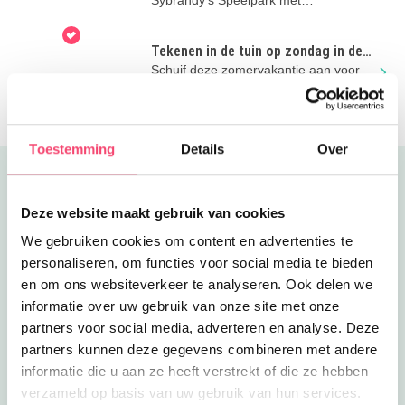
blotevoetenpad! Voordelig uitje in
Friesland!
Tekenen in de tuin op zondag in de
zomer
Schuif deze zomervakantie aan voor
een leuke tekenmiddag in de tuin van
Keramiekmuseum Princessehof!
Toestemming
Details
Over
Uitgelicht
Deze website maakt gebruik van cookies
We gebruiken cookies om content en advertenties te
personaliseren, om functies voor social media te bieden
en om ons websiteverkeer te analyseren. Ook delen we
informatie over uw gebruik van onze site met onze
partners voor social media, adverteren en analyse. Deze
partners kunnen deze gegevens combineren met andere
informatie die u aan ze heeft verstrekt of die ze hebben
verzameld op basis van uw gebruik van hun services.