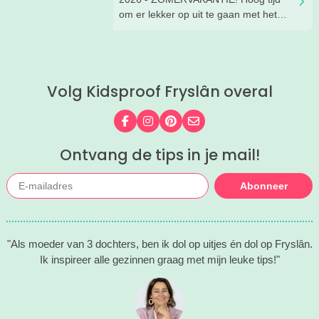
om er lekker op uit te gaan met het
gezin. Er is gelukkig onwijs veel te
doen in Friesland. Wat dacht je van
een vet aquapark, een leuke
workshop, tekenen in de
Volg Kidsproof Fryslân overal
prinsessentuin of klombootje varen?
Check de leukste, zomerse uitjes
hieronder!
Volg ons op Facebook
Volg ons op Instagram
Volg ons op Pinterest
Mail ons
Ontvang de tips in je mail!
Abonneer
"Als moeder van 3 dochters, ben ik dol op uitjes én dol op Fryslân.
Ik inspireer alle gezinnen graag met mijn leuke tips!"