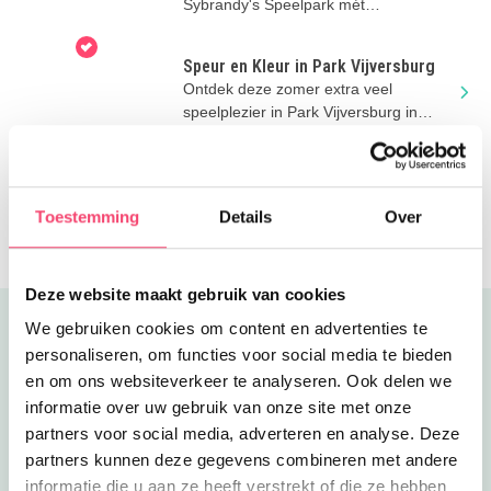
Sybrandy's Speelpark mét
blotevoetenpad! Voordelig uitje in
Friesland!
Speur en Kleur in Park Vijversburg
Ontdek deze zomer extra veel
speelplezier in Park Vijversburg in
Tytsjerk, vlak bij Leeuwarden.
Waterproefjes bij Woudagemaal
Elke woensdag ontdekken, spelen en
Toestemming
Details
Over
experimenteren bij UNESCO
Werelderfgoed Woudagemaal in
Lemmer.
Deze website maakt gebruik van cookies
We gebruiken cookies om content en advertenties te
Uitgelicht
personaliseren, om functies voor social media te bieden
en om ons websiteverkeer te analyseren. Ook delen we
informatie over uw gebruik van onze site met onze
partners voor social media, adverteren en analyse. Deze
partners kunnen deze gegevens combineren met andere
informatie die u aan ze heeft verstrekt of die ze hebben