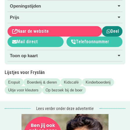
je uit op de te gekke speelzolder. Heit en mem kunnen
Openingstijden
ondertussen een lekker kopje koffie drinken in het
restaurant.
Prijs
Ga via de roze button direct naar de website.
Naar de website
Deel
Nog even een hapje eten? Check onze kidsproof
Mail direct
Telefoonnummer
r
estaurants
in de buurt.
Toon op kaart
Lijstjes voor Fryslân
Eropuit
Boerderij & dieren
Kidscafé
Kinderboerderij
Uitje voor kleuters
Op bezoek bij de boer
Lees verder onder deze advertentie