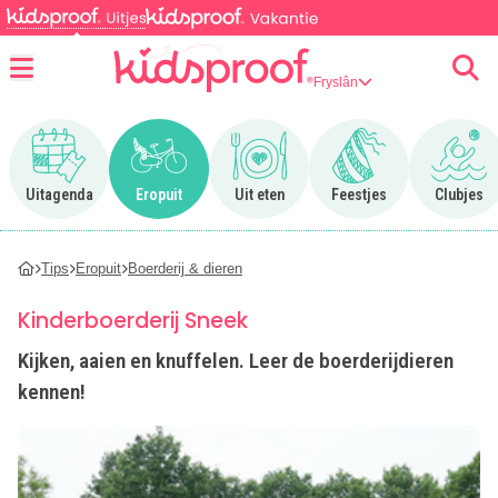
Fryslân
Menu
Ga naar Uitagenda
Ga naar Eropuit
Ga naar Uit eten
Ga naar Feestjes
Ga n
Uitagenda
Eropuit
Uit eten
Feestjes
Clubjes
Tips
Eropuit
Boerderij & dieren
Kinderboerderij Sneek
Kijken, aaien en knuffelen. Leer de boerderijdieren
kennen!