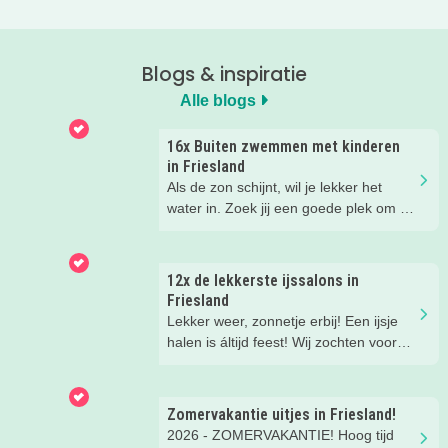
Blogs & inspiratie
Alle blogs
16x Buiten zwemmen met kinderen
in Friesland
Als de zon schijnt, wil je lekker het
water in. Zoek jij een goede plek om te
zwemmen, dan hoef je in Friesland
nooit lang te zoeken. Ik zette voor jou
de állerleukste plekken op een rij!
12x de lekkerste ijssalons in
Friesland
Lekker weer, zonnetje erbij! Een ijsje
halen is áltijd feest! Wij zochten voor
jou dé kidsproof topadresjes op. De
mooiste terrasjes en de leukste
plekjes, zodat jij er ook lekker bij zit.
Zomervakantie uitjes in Friesland!
2026 - ZOMERVAKANTIE! Hoog tijd