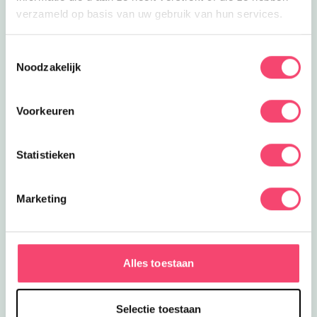
verzameld op basis van uw gebruik van hun services.
Toestemmingsselectie
Noodzakelijk
Voorkeuren
Statistieken
Marketing
Ik heb zin in de zomer man
Alles toestaan
Ontdek de leukste gezinsuitjes in Friesland, toffe
zwembaden, leuke activiteiten in het museum,
verkoelende speeltuinen, hippe kidsproof terrassen en
Selectie toestaan