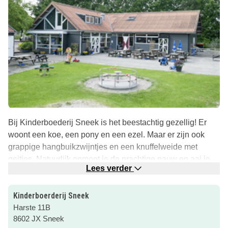
Bij Kinderboederij Sneek is het beestachtig gezellig! Er
woont een koe, een pony en een ezel. Maar er zijn ook
grappige hangbuikzwijntjes en een knuffelweide met
geitjes. Natuurlijk onmoet je de prachtige pauw en aai je
Lees verder
de lieve konijntjes en cavia’s.
Speelzolder
Kinderboerderij Sneek
Daarna speel je in de speeltuin, de waterspeeltuin of ga je
Harste 11B
op pad met de stoere traptrekkers. En als het regent leef je
8602 JX Sneek