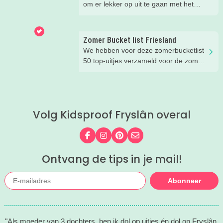
om er lekker op uit te gaan met het
gezin. Er is gelukkig onwijs veel te
doen in Friesland. Wat dacht je van
een vet aquapark, een leuke
Zomer Bucket list Friesland
workshop, tekenen in de
We hebben voor deze zomerbucketlist
prinsessentuin of klombootje varen?
50 top-uitjes verzameld voor de zomer.
Check de leukste, zomerse uitjes
Bijna alle uitjes kun je doen in het
hieronder!
mooie Fryslân. Er staan ook een paar
tips in buiten de regio, maar die waren
té leuk om niet te noemen ;)
Volg Kidsproof Fryslân overal
Volg ons op Facebook
Volg ons op Instagram
Volg ons op Pinterest
Mail ons
Ontvang de tips in je mail!
Abonneer
"Als moeder van 3 dochters, ben ik dol op uitjes én dol op Fryslân.