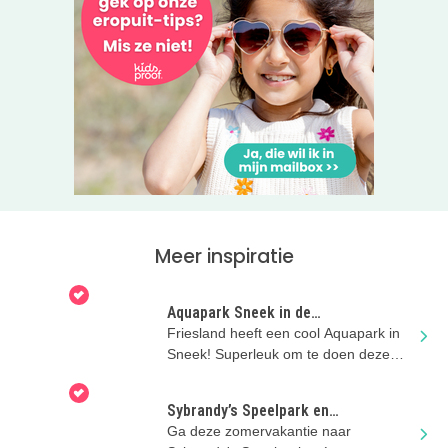
Meer inspiratie
Aquapark Sneek in de
zomervakantie!
Friesland heeft een cool Aquapark in
Sneek! Superleuk om te doen deze
zomervakantie! 7+
Sybrandy’s Speelpark en
Blotevoetenpad Gaasterland
Ga deze zomervakantie naar