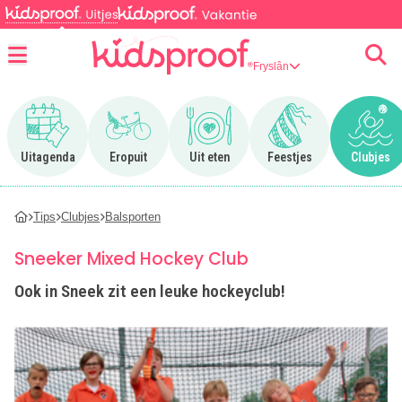
Fryslân
Menu
Ga naar Uitagenda
Ga naar Eropuit
Ga naar Uit eten
Ga naar Feestjes
Ga n
Uitagenda
Eropuit
Uit eten
Feestjes
Clubjes
Tips
Clubjes
Balsporten
Sneeker Mixed Hockey Club
Ook in Sneek zit een leuke hockeyclub!