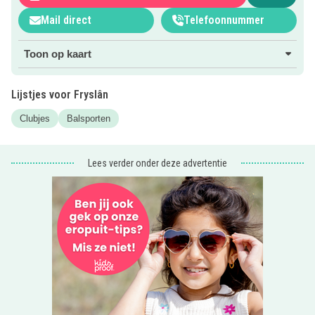
soms ook andere regels.
Mail direct
Telefoonnummer
Wil je het eens proberen? Kijk dan eens op de website van
de club.
Toon op kaart
Er zijn zoveel leuke kidsproofrestaurants in Fryslân. Kijk
eens bij onze categorie
Uiteten
.
Lijstjes voor Fryslân
Clubjes
Balsporten
Lees verder onder deze advertentie