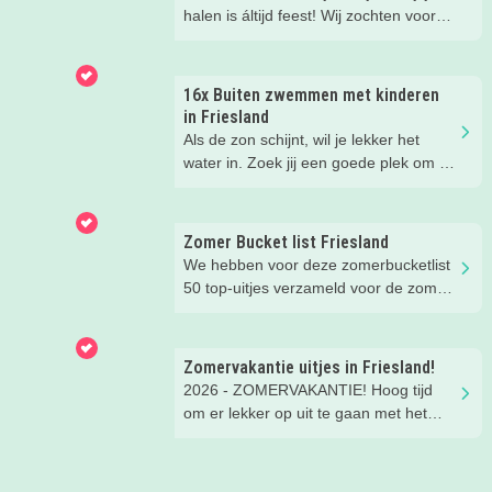
halen is áltijd feest! Wij zochten voor
jou dé kidsproof topadresjes op. De
mooiste terrasjes en de leukste
plekjes, zodat jij er ook lekker bij zit.
16x Buiten zwemmen met kinderen
in Friesland
Als de zon schijnt, wil je lekker het
water in. Zoek jij een goede plek om te
zwemmen, dan hoef je in Friesland
nooit lang te zoeken. Ik zette voor jou
de állerleukste plekken op een rij!
Zomer Bucket list Friesland
We hebben voor deze zomerbucketlist
50 top-uitjes verzameld voor de zomer.
Bijna alle uitjes kun je doen in het
mooie Fryslân. Er staan ook een paar
tips in buiten de regio, maar die waren
Zomervakantie uitjes in Friesland!
té leuk om niet te noemen ;)
2026 - ZOMERVAKANTIE! Hoog tijd
om er lekker op uit te gaan met het
gezin. Er is gelukkig onwijs veel te
doen in Friesland. Wat dacht je van
een vet aquapark, een leuke