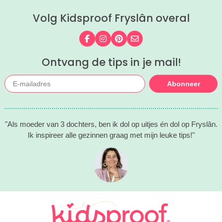
workshop, tekenen in de
Volg Kidsproof Fryslân overal
prinsessentuin of klombootje varen?
Check de leukste, zomerse uitjes
hieronder!
Volg ons op Facebook
Volg ons op Instagram
Volg ons op Pinterest
Mail ons
Ontvang de tips in je mail!
Abonneer
"Als moeder van 3 dochters, ben ik dol op uitjes én dol op Fryslân.
Ik inspireer alle gezinnen graag met mijn leuke tips!"