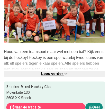
Houd van een teamsport maar wel met een bal? Kijk eens
bij de hockey! Hockey is een spel waarbij twee teams van
elk elf spelers tegen elkaar spelen. Alle spelers hebben
een stick. Met die stick slaan, pushen en stoppen ze de
Lees verder
bal. Je mag de bal alleen met de platte kant van je stick
spelen en dus niet met je lichaam. De bal moet binnen de
Sneeker Mixed Hockey Club
lijnen van het veld blijven. Hockey wordt in de meeste
Molenkrite 130
gevallen op kunstgras gespeeld. Het doel van het spel is
8608 XK Sneek
meer doelpunten scoren dan de tegenstander. Bij
jeugdteams komen kleinere teams voor en daar gelden
Naar de website
Deel