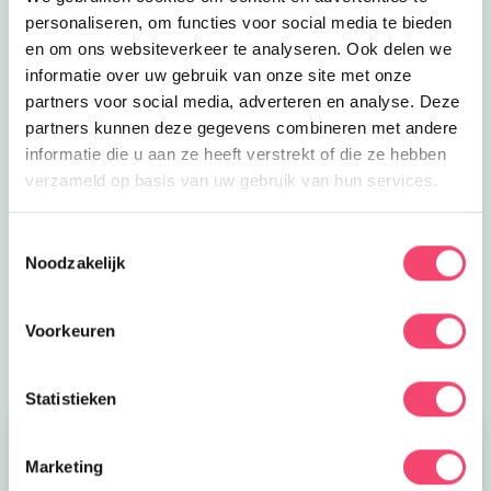
personaliseren, om functies voor social media te bieden
en om ons websiteverkeer te analyseren. Ook delen we
informatie over uw gebruik van onze site met onze
partners voor social media, adverteren en analyse. Deze
partners kunnen deze gegevens combineren met andere
informatie die u aan ze heeft verstrekt of die ze hebben
Ik heb zin in de zomer man
verzameld op basis van uw gebruik van hun services.
Ontdek de leukste gezinsuitjes in Friesland, toffe
zwembaden, leuke activiteiten in het museum,
Toestemmingsselectie
Noodzakelijk
verkoelende speeltuinen, hippe kidsproof terrassen en
nog veel meer leuke tips voor de zomervakantie!
Voorkeuren
Laat die zomer maar komen!
Statistieken
Marketing