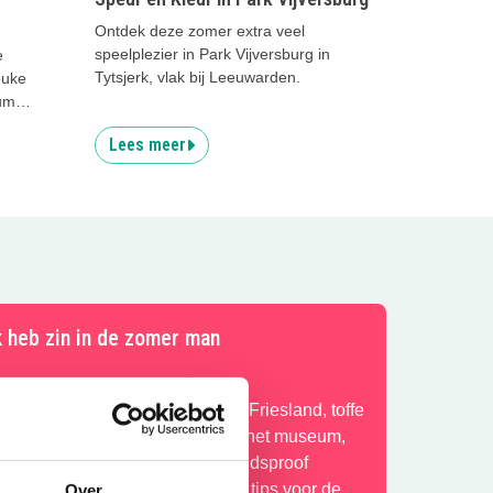
Ontdek deze zomer extra veel
speelplezier in Park Vijversburg in
e
Tytsjerk, vlak bij Leeuwarden.
euke
um
Lees meer
k heb zin in de zomer man
ntdek de leukste gezinsuitjes in Friesland, toffe
wembaden, leuke activiteiten in het museum,
erkoelende speeltuinen, hippe kidsproof
errassen en nog veel meer leuke tips voor de
Over