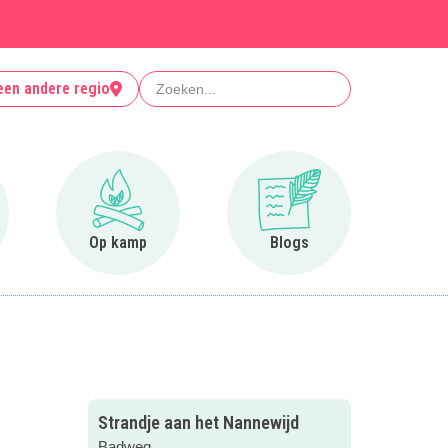
Zoeken
een andere regio
r Clubjes
Ga naar Op kamp
Ga naar Blogs
Op kamp
Blogs
Strandje aan het Nannewijd
Badweg