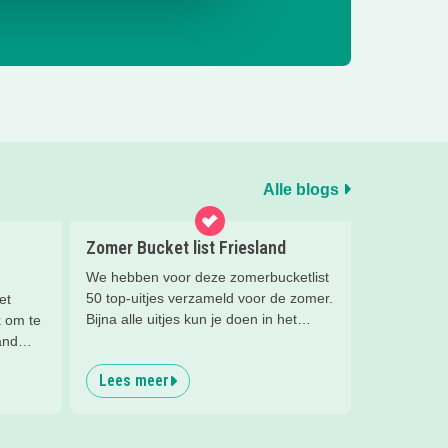
Alle blogs
Zomer Bucket list Friesland
We hebben voor deze zomerbucketlist
50 top-uitjes verzameld voor de zomer.
et
Bijna alle uitjes kun je doen in het
k om te
mooie Fryslân. Er staan ook een paar
and
tips in buiten de regio, maar die waren
or jou
Lees meer
té leuk om niet te noemen ;)
j!