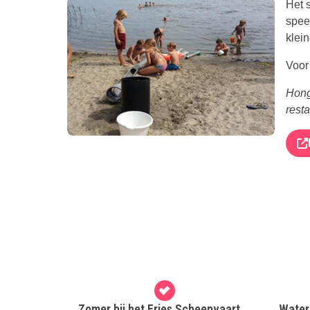
Het 
spee
klein
Voor 
Hong
resta
Zomer bij het Fries Scheepvaart
Water