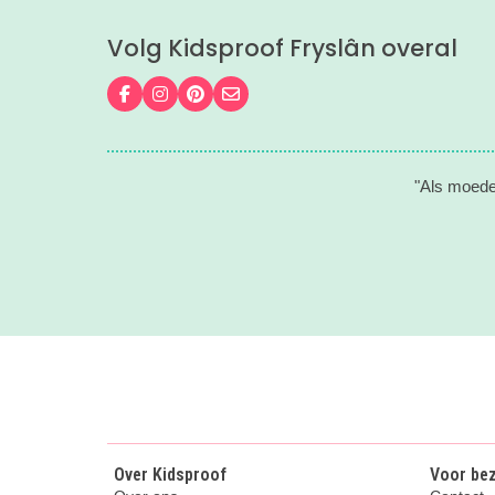
Volg Kidsproof Fryslân overal
Volg ons op Facebook
Volg ons op Instagram
Volg ons op Pinterest
Mail ons
"Als moeder
Over Kidsproof
Voor be