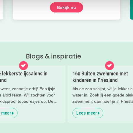
Bekijk nu
Blogs & inspiratie
 lekkerste ijssalons in
16x Buiten zwemmen met
and
kinderen in Friesland
weer, zonnetje erbij! Een ijsje
Als de zon schijnt, wil je lekker h
s áltijd feest! Wij zochten voor
water in. Zoek jij een goede ple
kidsproof topadresjes op. De
zwemmen, dan hoef je in Friesl
 terrasjes en de leukste
nooit lang te zoeken. Ik zette vo
 meer
Lees meer
 zodat jij er ook lekker bij zit.
de állerleukste plekken op een ri