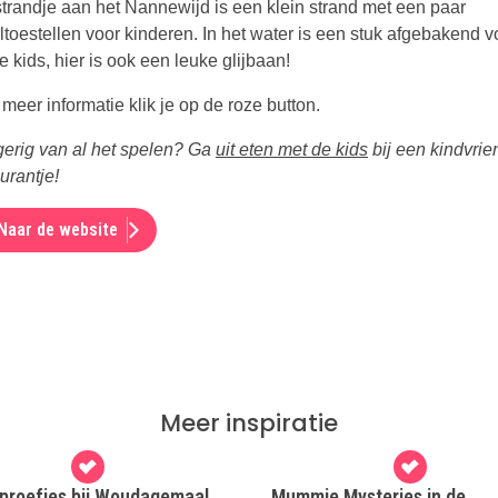
strandje aan het Nannewijd is een klein strand met een paar
ltoestellen voor kinderen. In het water is een stuk afgebakend v
e kids, hier is ook een leuke glijbaan!
meer informatie klik je op de roze button.
erig van al het spelen? Ga
uit eten met de kids
bij een kindvrie
urantje!
Naar de website
Meer inspiratie
proefjes bij Woudagemaal
Mummie Mysteries in de