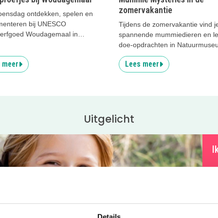
zomervakantie
oensdag ontdekken, spelen en
menteren bij UNESCO
Tijdens de zomervakantie vind j
erfgoed Woudagemaal in
spannende mummiedieren en l
r.
doe-opdrachten in Natuurmuse
Fryslân!
 meer
Lees meer
Uitgelicht
I
O
z
v
t
Details