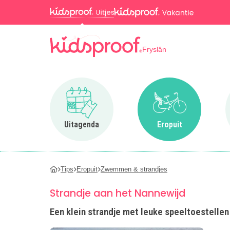
Fryslân
Ga naar Uitagenda
Ga naar Eropuit
Uitagenda
Eropuit
Tips
Eropuit
Zwemmen & strandjes
Strandje aan het Nannewijd
Een klein strandje met leuke speeltoestellen 