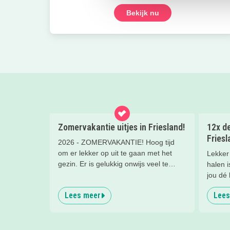
Bekijk nu
Zomervakantie uitjes in Friesland!
12x de
Friesl
2026 - ZOMERVAKANTIE! Hoog tijd
om er lekker op uit te gaan met het
Lekker 
gezin. Er is gelukkig onwijs veel te
halen i
doen in Friesland. Wat dacht je van
jou dé 
een vet aquapark, een leuke
mooiste
Lees meer
Lees
workshop, tekenen in de
plekjes,
prinsessentuin of klombootje varen?
Check de leukste, zomerse uitjes
hieronder!