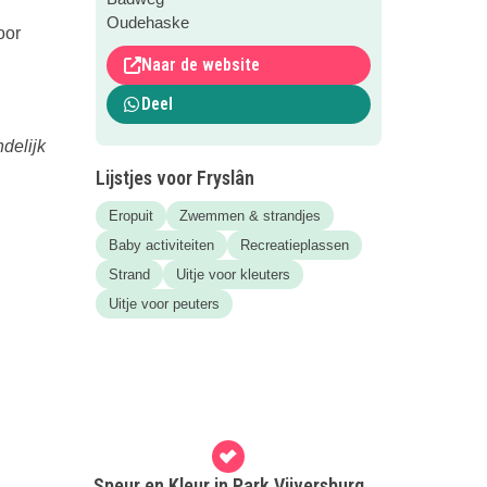
Oudehaske
oor
Naar de website
Deel
ndelijk
Lijstjes voor Fryslân
Eropuit
Zwemmen & strandjes
Baby activiteiten
Recreatieplassen
Strand
Uitje voor kleuters
Uitje voor peuters
Speur en Kleur in Park Vijversburg