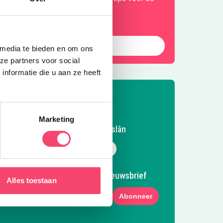
omervakantie!
Laat die zomer maar komen!
 media te bieden en om ons
ze partners voor social
nformatie die u aan ze heeft
Marketing
Volg Kidsproof Fryslân
Volg ons op Facebook
Volg ons op Instagram
Volg ons op Pinterest
Mail ons
Meld je aan voor onze nieuwsbrief
Alles toestaan
Abonneer